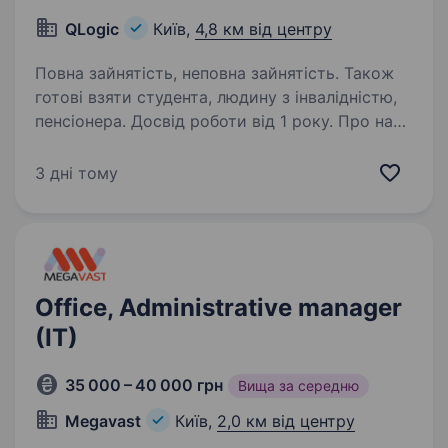
QLogic
Київ,
4,8 км від центру
Повна зайнятість, неповна зайнятість. Також
готові взяти студента, людину з інвалідністю,
пенсіонера. Досвід роботи від 1 року. Про нас
Наша компанія є лідерами серед
постачальників у сфері автоматизації послуг,
3 дні тому
спрямованих на підвищення ефективності
процесів та задоволеності клієнтів. Маючи
понад десятирічний досвід роботи
на українському…
Office, Administrative manager
(IT)
35 000 – 40 000 грн
Вища за середню
Megavast
Київ,
2,0 км від центру