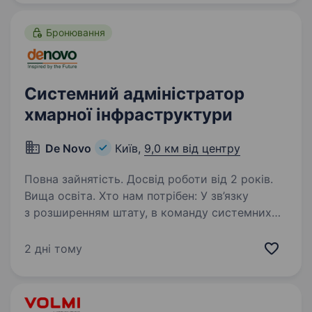
Бронювання
Системний адміністратор
хмарної інфраструктури
De Novo
Київ,
9,0 км від центру
Повна зайнятість. Досвід роботи від 2 років.
Вища освіта. Хто нам потрібен: У зв’язку
з розширенням штату, в команду системних
адміністраторів хмари потрібні додаткові
польові гравці. Чим доведеться займатися:
2 дні тому
Експлуатацією хмарних платформ (планування
та керування ресурсами,…