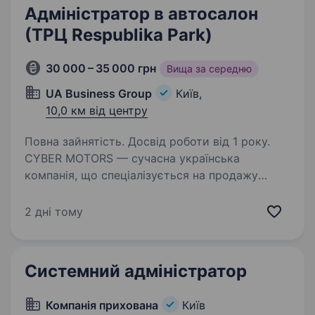
Адміністратор в автосалон
(ТРЦ Respublika Park)
30 000 – 35 000 грн
Вища за середню
UA Business Group
Київ,
10,0 км від центру
Повна зайнятість. Досвід роботи від 1 року.
CYBER MOTORS — сучасна українська
компанія, що спеціалізується на продажу
нових та вживаних електромобілів від
провідних виробників Китаю. Ми допомагаємо
2 дні тому
зробити електротранспорт доступним для
кожного, пропонуючи…
Системний адміністратор
Компанія прихована
Київ