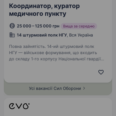
Координатор, куратор
медичного пункту
25 000 – 125 000 грн
Вища за середню
14 штурмовий полк НГУ
, Вся Україна
Повна зайнятість. 14-ий штурмовий полк
НГУ — військове формування, що входить
до складу 1-го корпусу Національної гвардії
України «Азов». Підрозділ, фундаментом якого
став Інтернаціональний батальйон бригади
Азов, розширився до полку…
Усі вакансії Сил
Оборони