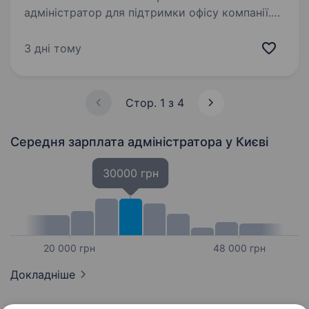
адміністратор для підтримки офісу компанії.
Понеділок, середа, п’ятниця — робота в офісі
з 9 до 17. Вівторок, четвер — робота з дому
3 дні тому
через MS Teams/Outlook. Обов’язки:
Підтримка…
Стор. 1 з 4
Середня зарплата адміністратора
у Києві
30000 грн
20 000 грн
48 000 грн
Докладніше