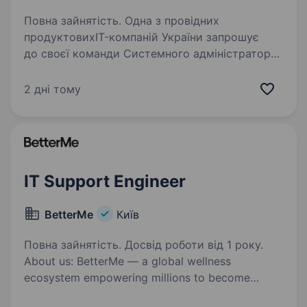
Повна зайнятість. Одна з провідних
продуктовихIT-компаній України запрошує
до своєї команди Системного адміністратора!
Ваші основні завдання: Адміністрування та
підтримка Active Directory, Group Policy,
2 дні тому
Windows 10/11 і Windows…
IT Support Engineer
BetterMe
Київ
Повна зайнятість. Досвід роботи від 1 року.
About us: BetterMe — a global wellness
ecosystem empowering millions to become
better — physically, mentally, and emotionally.