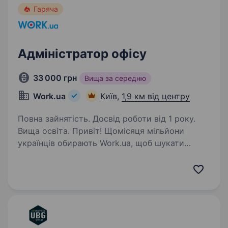
Гаряча
Адміністратор офісу
33 000 грн
Вища за середню
Work.ua
Київ,
1,9 км від центру
Повна зайнятість. Досвід роботи від 1 року.
Вища освіта. Привіт! Щомісяця мільйони
українців обирають Work.ua, щоб шукати
роботу або співробітників. Але Work.ua —
це не лише сервіс, а й команда людей та офіси
в Дніпрі, Києві і Львові, де важливо
підтримувати порядок,…