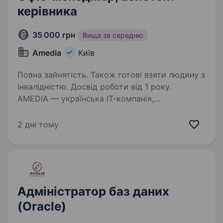
керівника
35 000 грн
Вища за середню
Amedia
Київ
Повна зайнятість. Також готові взяти людину з
інвалідністю. Досвід роботи від 1 року.
AMEDIA — українська IT-компанія,
що розробляє вебсервіси, мобільні додатки та
інноваційні онлайн-платформи для бізнесу
2 дні тому
й державного сектору . Наша мета — активна
діджиталізація державних послуг.
Ми пишаємося участю…
Адміністратор баз даних
(Oracle)