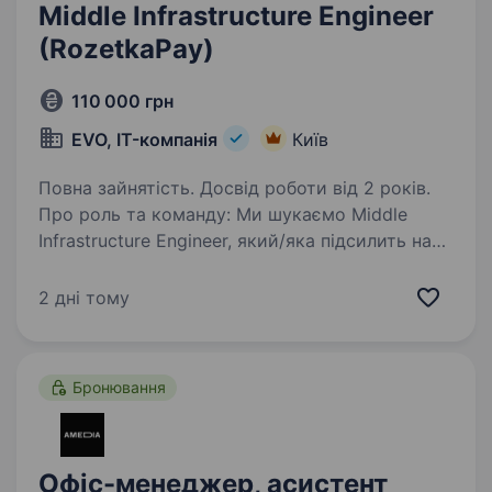
Middle Infrastructure Engineer
(RozetkaPay)
110 000 грн
EVO, IT-компанія
Київ
Повна зайнятість. Досвід роботи від 2 років.
Про роль та команду: Ми шукаємо Middle
Infrastructure Engineer, який/яка підсилить наш
ІТ-напрямок. У зв’язку з переїздом в новий
офіс та виокремленням проєкту, ми формуємо
2 дні тому
нову команду для обслуговування
внутрішньої…
Бронювання
Офіс-менеджер, асистент