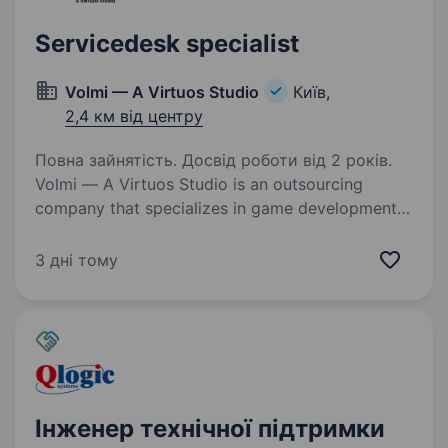
Servicedesk specialist
Volmi — A Virtuos Studio
Київ,
2,4 км від центру
Повна зайнятість. Досвід роботи від 2 років.
Volmi — A Virtuos Studio is an outsourcing
company that specializes in game development
and game content creation. Over the past 10
years, we have successfully completed over
3 дні тому
a thousand different projects and have…
Інженер технічної підтримки