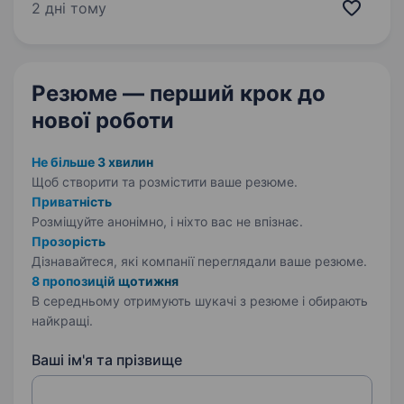
We build what makes people better and keep
2 дні тому
challenging ourselves to inspire others.…
Резюме — перший крок
до
нової роботи
Не більше 3 хвилин
Щоб створити та розмістити ваше
резюме.
Приватність
Розміщуйте анонімно, і ніхто вас не впізнає.
Прозорість
Дізнавайтеся, які компанії переглядали ваше резюме.
8 пропозицій щотижня
В середньому отримують шукачі з резюме і обирають
найкращі.
Ваші ім'я та прізвище