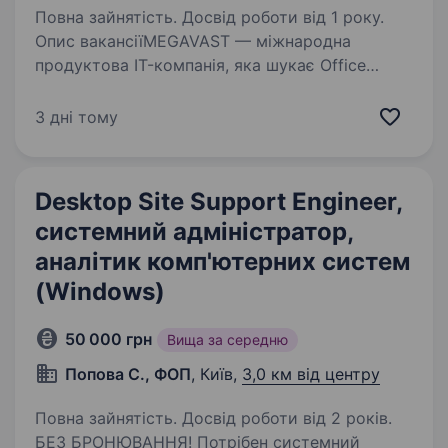
Повна зайнятість. Досвід роботи від 1 року.
Опис вакансіїMEGAVAST — міжнародна
продуктова IT-компанія, яка шукає Office
Manager. Ми шукаємо людину, яка
допомагатиме CEO та команді
3 дні тому
в адміністративних і організаційних питаннях.
Якщо тобі подобається, коли робота…
Desktop Site Support Engineer,
системний адміністратор,
аналітик комп'ютерних систем
(Windows)
50 000 грн
Вища за середню
Попова С., ФОП
, Київ,
3,0 км від центру
Повна зайнятість. Досвід роботи від 2 років.
БЕЗ БРОНЮВАННЯ! Потрібен системний