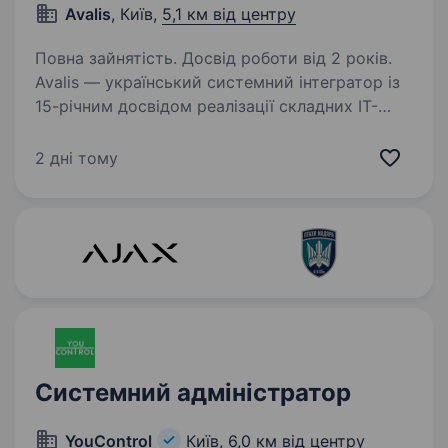
Avalis
, Київ,
5,1 км від центру
Повна зайнятість. Досвід роботи від 2 років.
Avalis — український системний інтегратор із
15-річним досвідом реалізації складних ІТ-
проєктів для enterprise-клієнтів
у банківському, промисловому секторах
2 дні тому
та у сфері критичної інфраструктури.
Ми проєктуємо, впроваджуємо…
Системний адміністратор
YouControl
Київ,
6,0 км від центру