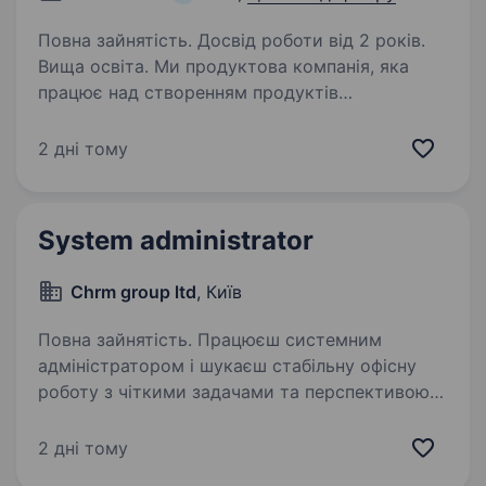
Повна зайнятість. Досвід роботи від 2 років.
Вища освіта. Ми продуктова компанія, яка
працює над створенням продуктів
фінансового моніторингу і комплаєнсу.
Допомагаємо бізнесу уникнути фінансових
2 дні тому
ризиків і даємо можливість журналістам і
громадським активістам досліджувати…
System administrator
Chrm group ltd
, Київ
Повна зайнятість. Працюєш системним
адміністратором і шукаєш стабільну офісну
роботу з чіткими задачами та перспективою
розвитку? Запрошуємо System Administrator
до команди, яка працює з IT-інфраструктурою
2 дні тому
У ваш функціонал буде…