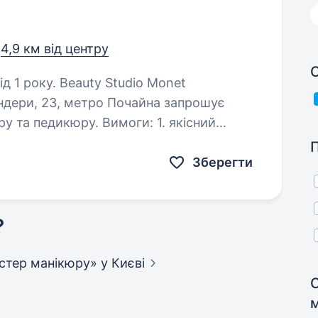
,
4,9 км від центру
С
y Studio Monet
, 23, метро Почайна запрошує
у та педикюру. Вимоги: 1. якісний
а і комбі (обов'язково), апаратний…
Зберегти
?
айстер манікюру»
у Києві