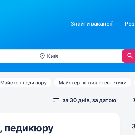
Знайти
вакансії
Роз
Майстер педикюру
Майстер нігтьової естетики
за 30 днів, за датою
, педикюру
З