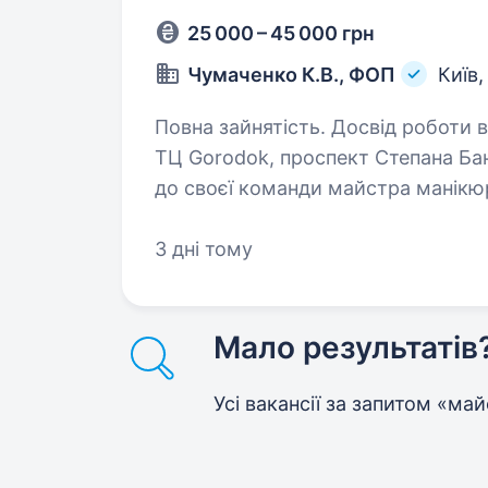
25 000 – 45 000 грн
Чумаченко К.В., ФОП
Київ
Повна зайнятість. Досвід роботи від 1 року. Beaut
ТЦ Gorodok, проспект Степана Бандери
до своєї команди майстра манікюр
манікюр, педикюр в техніці класик
3 дні тому
Мало результатів
Усі вакансії за запитом «м