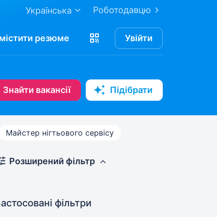
Роботодавцю
Українська
містити
резюме
Увійти
Знайти вакансії
Підібрати
Майстер нігтьового сервісу
Розширений фільтр
астосовані фільтри