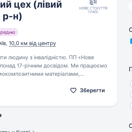
ий цех (лівий
 р-н)
С
ередню
иїв,
10,0 км від центру
юдину з інвалідністю. ПП «Нове
понад 17-річним досвідом. Ми працюємо
мокомпозитними матеріалами,
аїні. Що потрібно робити:
Зберегти
?