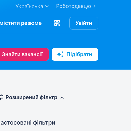
Роботодавцю
Українська
містити
резюме
Увійти
Знайти вакансії
Підібрати
Розширений фільтр
астосовані фільтри