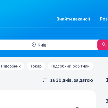
Знайти
вакансії
Роз
Підсобник
Токар
Підсобний робітник
за 30 днів, за датою
З