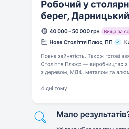
Робочий у столярн
берег, Дарницький
40 000 – 50 000 грн
Вища за с
Нове Століття Плюс, ПП
К
Повна зайнятість. Також готові взяти л
Століття Плюс» — виробництво з 
з деревом, МДФ, металом та алю
виготовляючи продукцію для бізнесу по всій Укр
збирати…
4 дні тому
Мало результатів