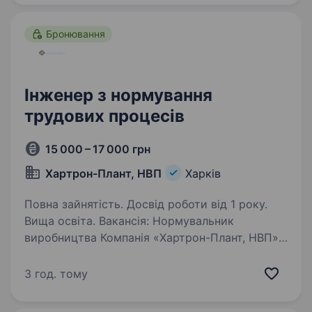
ливарного виробництва. Вимоги:…
Бронювання
Інженер з нормування
трудових процесів
15 000 – 17 000 грн
Хартрон-Плант, НВП
Харків
Повна зайнятість. Досвід роботи від 1 року.
Вища освіта. Вакансія: Нормувальник
виробництва Компанія «Хартрон-Плант, НВП»
шукає в свою команду відповідального
та досвідченого нормувальника виробництва.
3 год. тому
Обов’язки: Розрахунок нормативів витрат
матеріалів, часу та праці…