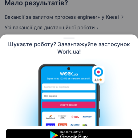
Мало результатів?
Вакансії за запитом «process engineer»
у Києві
Усі вакансії для дистанційної роботи
Шукаєте роботу? Завантажуйте застосунок
Work.ua!
Українська
Ресурси
Контакти
Про нас
Кар’єра
Новини Work.ua
Допомога
Умови використання
Роботодавцю