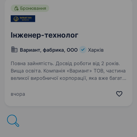
Бронювання
Інженер-технолог
Вариант, фабрика, ООО
Харків
Повна зайнятість. Досвід роботи від 2 років.
Вища освіта. Компанія «Вариант» ТОВ, частина
великої виробничої корпорації, яка вже багато
років успішно працює на ринку обробки
металу та виготовлення обладнання. Наша
вчора
продукція користується довірою сотень
клієнтів в Україні…