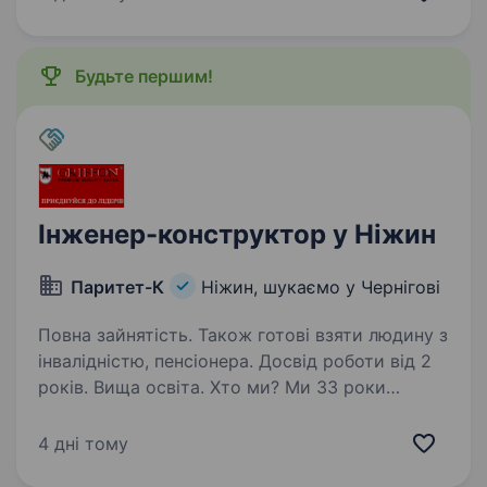
розуміння про різні додаткові виробничі
процеси пост-обробки виробів/деталей
з металів: піскоструменева…
Будьте першим!
Інженер-конструктор у Ніжин
Паритет-К
Ніжин, шукаємо у Чернігові
Повна зайнятість. Також готові взяти людину з
інвалідністю, пенсіонера. Досвід роботи від 2
років. Вища освіта. Хто ми? Ми 33 роки
виробляємо сейфи і банківське обладнання.
Лідери по будівництву банківських сховищ ІІ-
4 дні тому
ХІІІ класу — більш ніж 100 банків довіряють