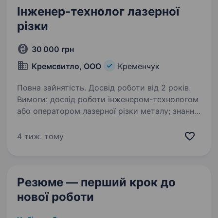
Інженер-технолог лазерної
різки
30 000 грн
Кремсвитло, ООО
Кременчук
Повна зайнятість. Досвід роботи від 2 років.
Вимоги: досвід роботи інженером-технологом
або оператором лазерної різки металу; знання
CAD/CAM; вміння читати креслення
відповідальність, системність, технічне
4 тиж. тому
мислення. розуміння принципів
програмування…
Резюме — перший крок
до
нової роботи