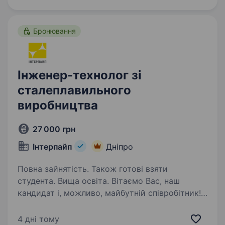
до 3000 мм) для інженерних мереж високого
тиску Наш Головний технологічний…
Бронювання
Інженер-технолог зі
сталеплавильного
виробництва
27 000 грн
Інтерпайп
Дніпро
Повна зайнятість. Також готові взяти
студента. Вища освіта. Вітаємо Вас, наш
кандидат і, можливо, майбутній співробітник!
Якщо Ви хочете бути впевненим
у завтрашньому дні та шукайте надійного
4 дні тому