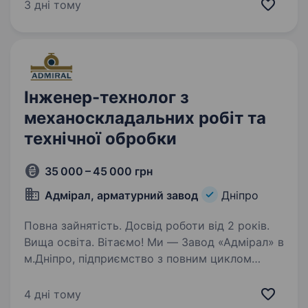
та залізничної продукції в Україні. У компанії
3 дні тому
працює понад 9 000 співробітників у Дніпрі,
Нікополі…
Інженер-технолог з
механоскладальних робіт та
технічної обробки
35 000 – 45 000 грн
Адмірал, арматурний завод
Дніпро
Повна зайнятість. Досвід роботи від 2 років.
Вища освіта. Вітаємо! Ми — Завод «Адмірал» в
м.Дніпро, підприємство з повним циклом
виробництва трубопровідної арматури
великих та середніх діаметрів (від DN 50
4 дні тому