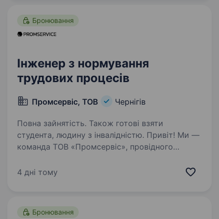
нам. Поставляємо сейфи в 59 країну світу!
Модельний ряд…
Бронювання
Інженер з нормування
трудових процесів
Промсервіс, ТОВ
Чернігів
Повна зайнятість. Також готові взяти
студента, людину з інвалідністю. Привіт! Ми —
команда ТОВ «Промсервіс», провідного
українського виробника в галузі
металообробки та виробництва прес-форм.
4 дні тому
Уже понад 25 років ми розвиваємося завдяки
інноваціям, професіоналізму та командній
роботі…
Бронювання