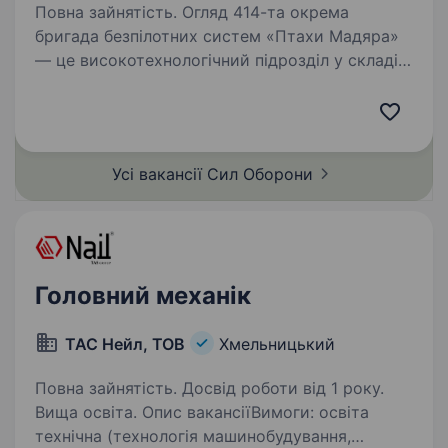
Повна зайнятість. Огляд 414-та окрема
бригада безпілотних систем «Птахи Мадяра»
— це високотехнологічний підрозділ у складі
Сил безпілотних систем Збройних Сил
України, що спеціалізується на застосуванні
ударних, розвідувальних безпілотних…
Усі вакансії Сил
Оборони
Головний механік
ТАС Нейл, ТОВ
Хмельницький
Повна зайнятість. Досвід роботи від 1 року.
Вища освіта. Опис вакансіїВимоги: освіта
технічна (технологія машинобудування,