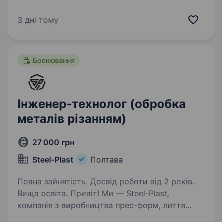
металорізальні станки та інструменти) досвід
роботи на виробництві(бажано); Основні
3 дні тому
обов’язки: Обслуговування і ремонт
промислового обладнання…
Бронювання
Інженер-технолог (обробка
металів різанням)
27 000 грн
Steel-Plast
Полтава
Повна зайнятість. Досвід роботи від 2 років.
Вища освіта. Привіт! Ми — Steel-Plast,
компанія з виробництва прес-форм, лиття
пластикових виробів та металообробки,