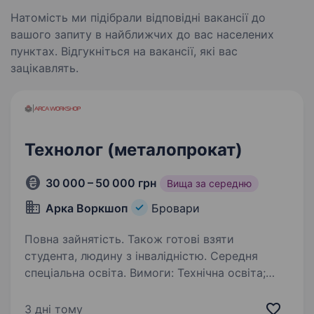
Натомість ми підібрали відповідні вакансії до
вашого запиту в найближчих до вас населених
пунктах. Відгукніться на вакансії, які вас
зацікавлять.
Технолог (металопрокат)
30 000 – 50 000 грн
Вища за середню
Арка Воркшоп
Бровари
Повна зайнятість. Також готові взяти
студента, людину з інвалідністю. Середня
спеціальна освіта. Вимоги: Технічна освіта;
Розуміння процесу різання та гнуття металу;
Досвідчений користувач ПК; Базові знання/
3 дні тому