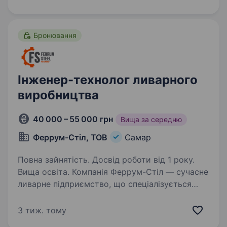
роботодавця, бажаєте гарантовано
отримувати заробітну плату на картку 2 рази
на…
Бронювання
Інженер-технолог ливарного
виробництва
40 000 – 55 000 грн
Вища за середню
Феррум-Стіл, ТОВ
Самар
Повна зайнятість. Досвід роботи від 1 року.
Вища освіта. Компанія Феррум-Стіл — сучасне
ливарне підприємство, що спеціалізується
на випуску якісного литва. У зв’язку
з розширенням виробництва, ми запрошуємо
3 тиж. тому
до нашої команди інженера-технолога