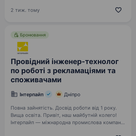
: Вища технічна освіта (металургія, ливарне
виробництво). Досвід роботи від 5 років
2 тиж. тому
на ливарних або металургійних
підприємствах. Практичний…
Бронювання
Провідний інженер-технолог
по роботі з рекламаціями та
споживачами
Інтерпайп
Дніпро
Повна зайнятість. Досвід роботи від 1 року.
Вища освіта. Привіт, наш майбутній колего!
Інтерпайп — міжнародна промислова компанія
та один із найбільших виробників трубної