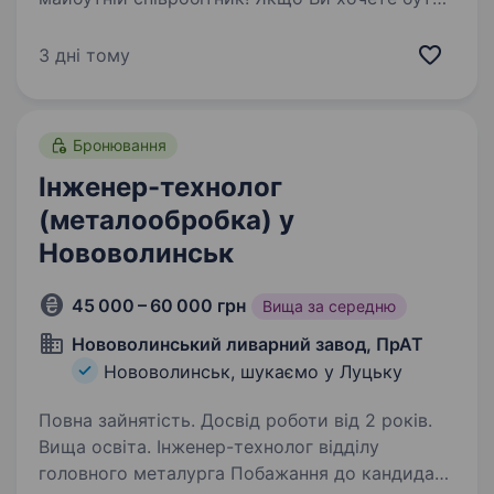
впевненим у завтрашньому дні та шукайте
надійного роботодавця, бажаєте гарантовано
3 дні тому
отримувати заробітну плату на картку 2 рази
на…
Бронювання
Інженер-технолог
(металообробка) у
Нововолинськ
45 000 – 60 000 грн
Вища за середню
Нововолинський ливарний завод, ПрАТ
Нововолинськ, шукаємо у Луцьку
Повна зайнятість. Досвід роботи від 2 років.
Вища освіта. Інженер-технолог відділу
головного металурга Побажання до кандидата