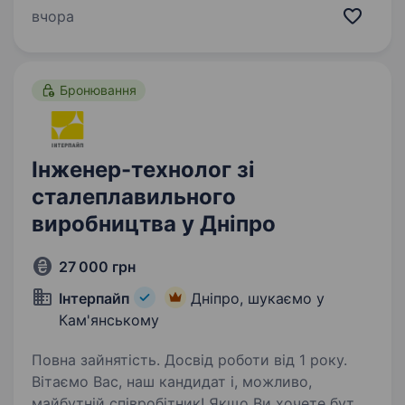
що знаходиться у Полтаві. Наша команда
вчора
створює якісні технологічні рішення, які
допомагають виробляти надійну…
Бронювання
Інженер-технолог зі
сталеплавильного
виробництва у Дніпро
27 000 грн
Інтерпайп
Дніпро, шукаємо у
Кам'янському
Повна зайнятість. Досвід роботи від 1 року.
Вітаємо Вас, наш кандидат і, можливо,
майбутній співробітник! Якщо Ви хочете бути