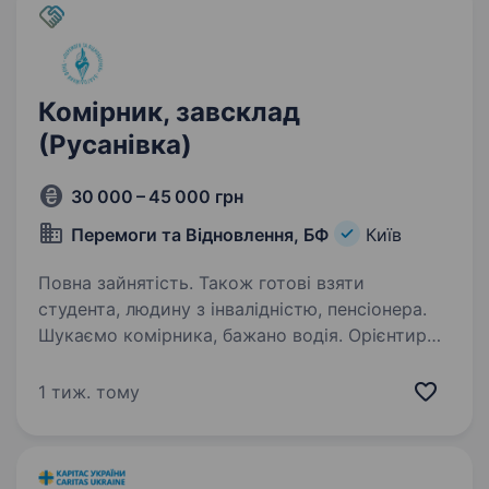
Комірник, завсклад
(Русанівка)
30 000 – 45 000 грн
Перемоги та Відновлення, БФ
Київ
Повна зайнятість. Також готові взяти
студента, людину з інвалідністю, пенсіонера.
Шукаємо комірника, бажано водія. Орієнтир
Русанівка, Ленінградська / Дарницька площа.
Ви чудовий кандидат, якщо маєте: Маєте
1 тиж. тому
досвід роботи на складі — не обов’язково;
Перевагою буде — водійське посвідчення і…