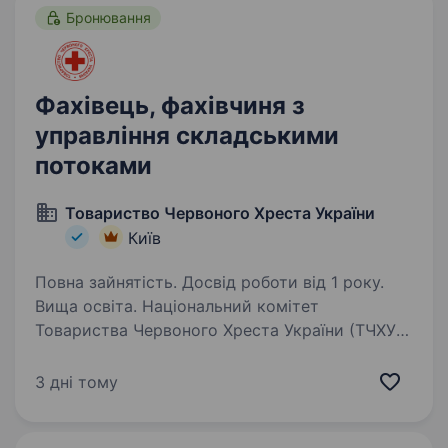
Бронювання
Фахівець, фахівчиня з
управління складськими
потоками
Товариство Червоного Хреста України
Київ
Повна зайнятість. Досвід роботи від 1 року.
Вища освіта. Національний комітет
Товариства Червоного Хреста України (ТЧХУ)
оголошує конкурс на посаду Фахівця/ -чині
з управління складськими потоками
3 дні тому
Товариство Червоного Хреста України —
найбільша гуманітарна організація…