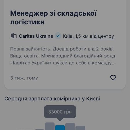
Менеджер зі складської
логістики
Caritas Ukraine
Київ,
1,5 км від центру
Повна зайнятість. Досвід роботи від 2 років.
Вища освіта. Міжнародний благодійний фонд
«Карітас України» шукає до себе в команду
Менеджера зі складської логістики. Основні
обов’язки: Супровід і контроль поставок
3 тиж. тому
засобів в МО в рамках проекту Пошук
логістичних провайдерів…
Середня зарплата комірника
у Києві
33000 грн