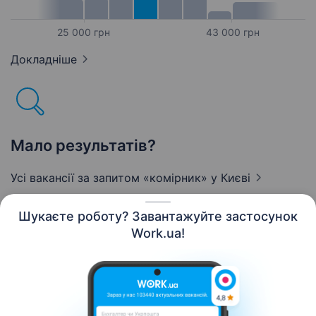
25 000 грн
43 000 грн
Докладніше
Мало результатів?
Усі вакансії за запитом «комірник»
у Києві
Шукаєте роботу? Завантажуйте застосунок
Work.ua!
Українська