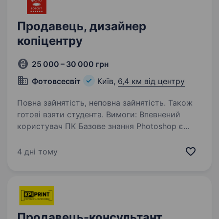
Продавець, дизайнер
копiцентру
25 000 – 30 000 грн
Фотовсесвіт
Київ,
6,4 км від центру
Повна зайнятість, неповна зайнятість. Також
готові взяти студента. Вимоги: Впевнений
користувач ПК Базове знання Photoshop є
обов’язковим Пунктуальність Вміння
працювати у колективі Умови роботи:
4 дні тому
Позмінний графік роботи Ставка + бонусна
система Можливо без досвіду…
Продавець-консультант