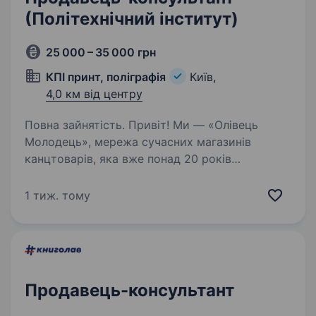
(Політехнічний інститут)
25 000 – 35 000 грн
КПІ принт, поліграфія
Київ,
4,0 км від центру
Повна зайнятість. Привіт! Ми — «Олівець
Молодець», мережа сучасних магазинів
канцтоварів, яка вже понад 20 років
допомагає клієнтам знаходити якісні
канцелярські товари. Налічуємо 13 локацій
1 тиж. тому
та постійно розширюємо мережу магазинів,…
Продавець-консультант