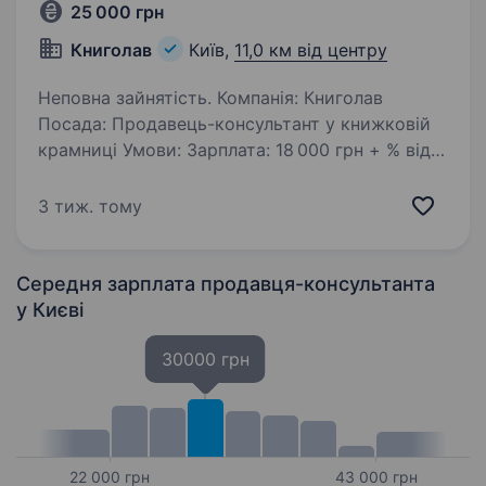
25 000 грн
Книголав
Київ,
11,0 км від центру
Неповна зайнятість. Компанія: Книголав
Посада: Продавець-консультант у книжковій
крамниці Умови: Зарплата: 18 000 грн + % від
продажу Додатковий бонус: Безкоштовні
книги Графік: Гнучкий, 15−16 робочих змін на
3 тиж. тому
місяць Місце роботи:…
Середня зарплата продавця-консультанта
у Києві
30000 грн
22 000 грн
43 000 грн