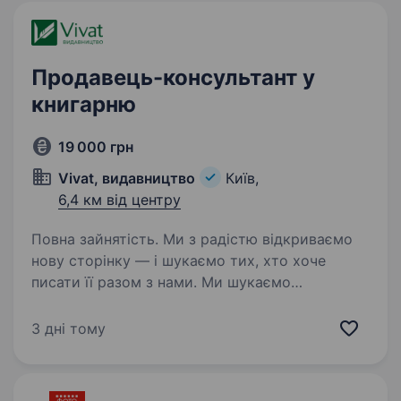
Продавець-консультант у
книгарню
19 000 грн
Vivat, видавництво
Київ,
6,4 км від центру
Повна зайнятість. Ми з радістю відкриваємо
нову сторінку — і шукаємо тих, хто хоче
писати її разом з нами. Ми шукаємо
продавців-консультантів у книгарні Vivat у
м.Київ щоб разом зробити вибір книжок для
3 дні тому
читачів приємним, легким і…