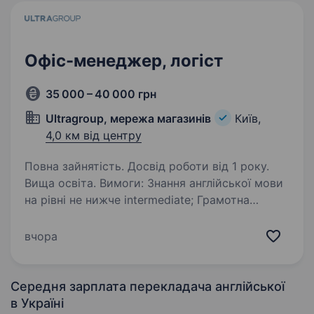
Офіс-менеджер, логіст
35 000 – 40 000 грн
Ultragroup, мережа магазинів
Київ,
4,0 км від центру
Повна зайнятість. Досвід роботи від 1 року.
Вища освіта. Вимоги: Знання англійської мови
на рівні не нижче intermediate; Грамотна
розмовна та письмова мова; Впевнений
користувач ПК, MS Office, EXCEL offline/online;
вчора
Знання основ ЗЕД Обов’язки: 1. Взаємодія…
Середня зарплата перекладача англійської
в Україні