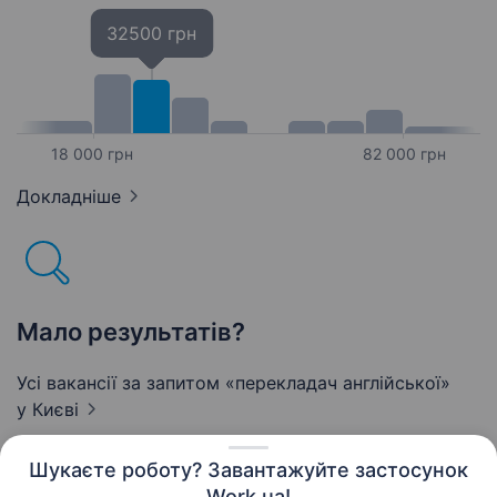
32500 грн
18 000 грн
82 000 грн
Докладніше
Мало результатів?
Усі вакансії за запитом «перекладач англійської»
у Києві
Шукаєте роботу? Завантажуйте застосунок
Work.ua!