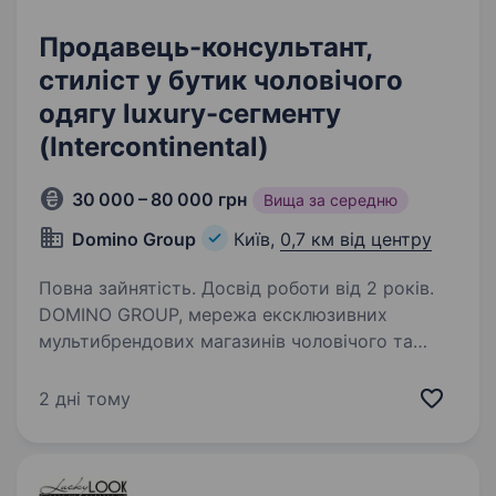
Продавець-консультант,
стиліст у бутик чоловічого
одягу luxury-сегменту
(Intercontinental)
30 000 – 80 000 грн
Вища за середню
Domino Group
Київ,
0,7 км від центру
Повна зайнятість. Досвід роботи від 2 років.
DOMINO GROUP, мережа ексклюзивних
мультибрендових магазинів чоловічого та
жіночого одягу класу luxury проводить
конкурс на вакансію стиліста-консультанта
2 дні тому
у бутик чоловічого одягу. Обов’язки:
Консультація та продаж…