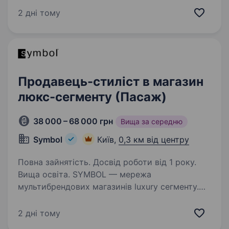
та Молдові, та представляє світові бренди
2 дні тому
Tommy Hilfiger, Calvin Klein, Diesel, Gant, G-Star
Raw, Under…
Продавець-стиліст в магазин
люкс-сегменту (Пасаж)
38 000 – 68 000 грн
Вища за середню
Symbol
Київ,
0,3 км від центру
Повна зайнятість. Досвід роботи від 1 року.
Вища освіта. SYMBOL — мережа
мультибрендових магазинів luxury сегменту.
Ми пишаємося своєю 27-річною історією
розвитку на ринку України. Наші магазини
2 дні тому
представлені у Харкові, Києві, Дніпрі, Одесі,