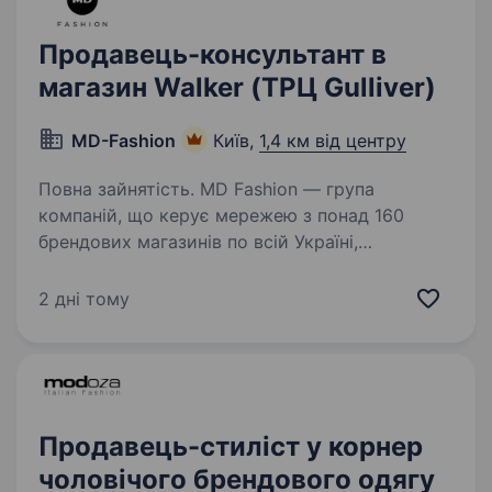
Продавець-консультант в
магазин Walker (ТРЦ Gulliver)
MD-Fashion
Київ,
1,4 км від центру
Повна зайнятість. MD Fashion — група
компаній, що керує мережею з понад 160
брендових магазинів по всій Україні,
Центральній Азії та Молдові, та представляє
світові бренди Tommy Hilfiger, Calvin Klein,
2 дні тому
Diesel, Gant, G-Star Raw, Under…
Продавець-стиліст у корнер
чоловічого брендового одягу