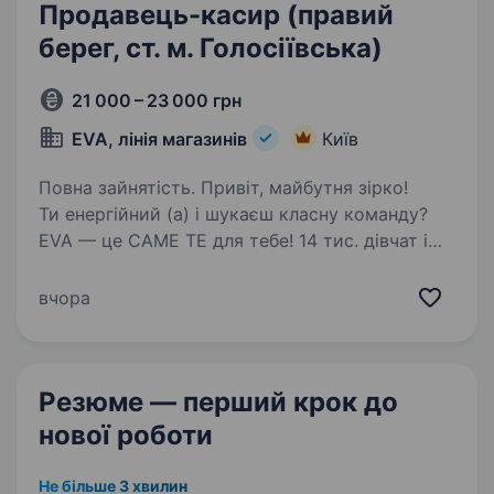
Продавець-касир (правий
берег, ст. м. Голосіївська)
21 000 – 23 000 грн
EVA, лінія магазинів
Київ
Повна зайнятість. Привіт, майбутня зірко!
Ти енергійний (а) і шукаєш класну команду?
EVA — це САМЕ ТЕ для тебе! 14 тис. дівчат і
хлопців ВЖЕ в #EVAfamily Приєднуйся і ти!
Ми шукаємо продавця-касира, що готовий (а)
вчора
поділитися пристрастю…
Резюме — перший крок
до
нової роботи
Не більше 3 хвилин