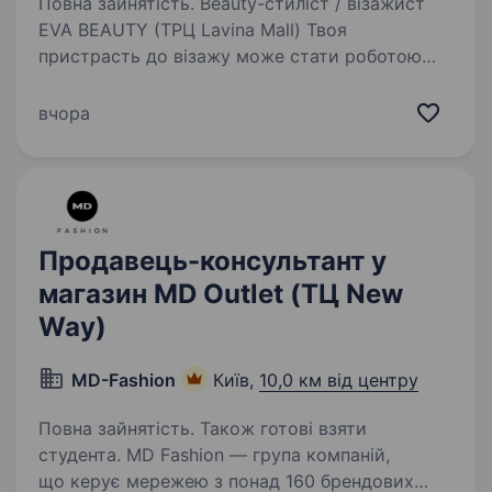
Повна зайнятість. Beauty-стиліст / візажист
EVA BEAUTY (ТРЦ Lavina Mall) Твоя
пристрасть до візажу може стати роботою
мрії у EVA BEAUTY! Ми шукаємо експерта,
який допоможе клієнтам виглядати і
вчора
почуватися неймовірно, створюючи образи…
Продавець-консультант у
магазин MD Outlet (ТЦ New
Way)
MD-Fashion
Київ,
10,0 км від центру
Повна зайнятість. Також готові взяти
студента. MD Fashion — група компаній,
що керує мережею з понад 160 брендових