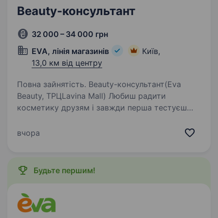
Beauty-консультант
32 000 – 34 000 грн
EVA, лінія магазинів
Київ,
13,0 км від центру
Повна зайнятість. Beauty-консультант(Eva
Beauty, ТРЦLavina Mall) Любиш радити
косметику друзям і завжди перша тестуєш
новинки? Тоді час зробити це професією!
Ми шукаємо консультанта з краси high-level
вчора
у новий формат магазину EVA…
Будьте першим!