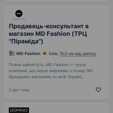
Львові, Запоріжжі, Ужгороді,…
Продавець-консультант в
магазин MD Fashion (ТРЦ
"Піраміда")
MD-Fashion
Київ,
10,0 км від центру
Повна зайнятість. MD Fashion — група
компаній, що керує мережею з понад 160
брендових магазинів по всій Україні,
Центральній Азії та Молдові, та представляє
світові бренди Tommy Hilfiger, Calvin Klein,
2 дні тому
Diesel, Gant, G-Star Raw, Under…