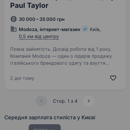
Paul Taylor
30 000 – 35 000 грн
Modoza, інтернет-магазин
Київ,
0,5 км від центру
Повна зайнятість. Досвід роботи від 1 року.
Компанія Modoza — один з лідерів продажу
італійського брендового одягу та взуття
преміум сегменту в Україні. Ми відкриваємо
новий корнер чоловічого брендового одягу
2 дні тому
PAUL TAYLOR у центрі Києва (ЦУМ)
та запрошуємо…
Стор. 1 з 4
Середня зарплата стиліста
у Києві