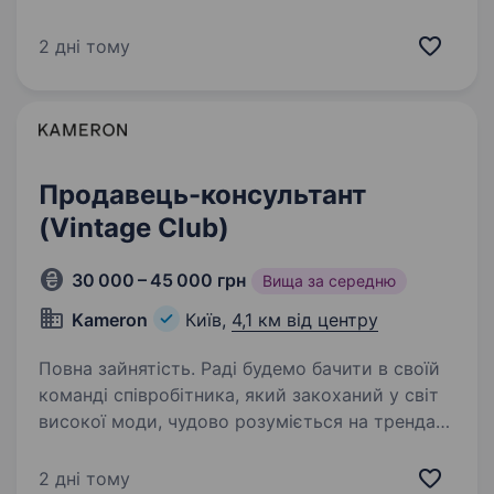
магазинів по всій Україні, Центральній Азії
та Молдові, та представляє світові бренди
2 дні тому
Tommy Hilfiger, Calvin Klein, Diesel, Gant, G-Star
Raw, Under…
Продавець-консультант
(Vintage Club)
30 000 – 45 000 грн
Вища за середню
Kameron
Київ,
4,1 км від центру
Повна зайнятість. Раді будемо бачити в своїй
команді співробітника, який закоханий у світ
високої моди, чудово розуміється на трендах,
готовий працювати з кращими світовими
брендами; Для кого робота з людьми
2 дні тому