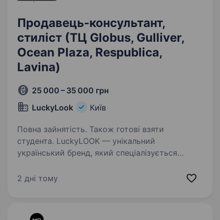
Продавець-консультант,
стиліст (ТЦ Globus, Gulliver,
Ocean Plaza, Respubliса,
Lavina)
25 000 – 35 000 грн
LuckyLook
Київ
Повна зайнятість. Також готові взяти
студента. LuckyLOOK — унікальний
український бренд, який спеціалізується
на професійному підборі сонцезахисних
окулярів та головних уборів. Маємо 6
2 дні тому
магазинів в Києві та 1 в Ужгороді. Вже 20
років ми радуємо клієнтів вдалими…