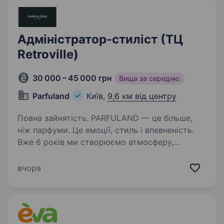
Адміністратор-стиліст (ТЦ
Retroville)
30 000 – 45 000 грн
Вища за середню
Parfuland
Київ,
9,6 км від центру
Повна зайнятість. PARFULAND — це більше,
ніж парфуми. Це емоції, стиль і впевненість.
Вже 6 років ми створюємо атмосферу,
де аромати дарують настрій, енергію
та натхнення. Ми працюємо тільки
вчора
з оригінальною продукцією та маємо тисячі…