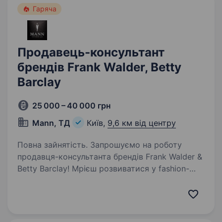
Гаряча
Продавець-консультант
брендів Frank Walder, Betty
Barclay
25 000 – 40 000 грн
Mann, ТД
Київ,
9,6 км від центру
Повна зайнятість. Запрошуємо на роботу
продавця-консультанта брендів Frank Walder &
Betty Barclay! Мрієш розвиватися у fashion-
індустрії, зануритися у світ вишуканого
німецького стилю та допомагати жінкам
знаходити свій ідеальний…