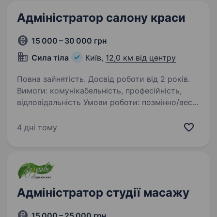
Адміністратор салону краси
15 000 – 30 000 грн
Сила тіла
Київ,
12,0 км від центру
Повна зайнятість. Досвід роботи від 2 років.
Вимоги: комунікабельність, професійність,
відповідальність Умови роботи: позмінно/весь
робочий тиждень Обов’язки: спілкування
з клієнтами, ведення документації, робота
4 дні тому
з crm
Адміністратор студії масажу
15 000 – 25 000 грн