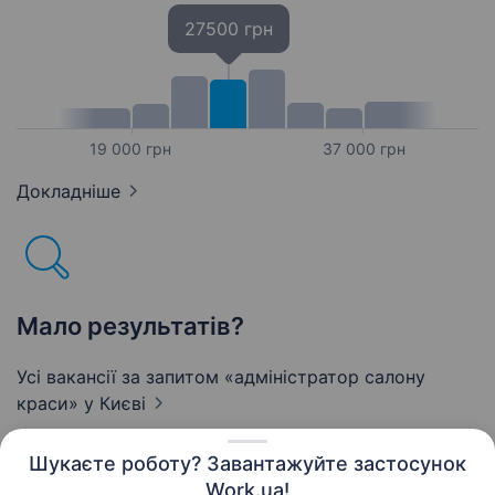
27500 грн
19 000 грн
37 000 грн
Докладніше
Мало результатів?
Усі вакансії за запитом «адміністратор салону
краси»
у Києві
Шукаєте роботу? Завантажуйте застосунок
Work.ua!