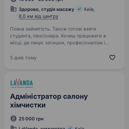
Здорово, студія масажу
Київ,
8,0 км від центру
Повна зайнятість. Також готові взяти
студента, пенсіонера. Хочеш працювати в
місці, де панує затишок, професіоналізм і
турбота? Приєднуйся до команди нашої
мережі студій масажу! Локації: вул. Степана
5 днів тому
Рудницького 5а вул. Левка Лук’яненка 19 вул.
Євгена Северостюка 6в вул…
Адміністратор салону
хімчистки
25 000 грн
LaVanda, химчистка
Київ,