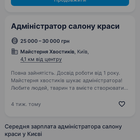
Адміністратор салону краси
25 000 – 30 000 грн
Майстерня Хвостиків
, Київ,
4,1 км від центру
Повна зайнятість. Досвід роботи від 1 року.
Майстерня хвостиків шукає адміністратора!
Любите людей, тварин та вмієте створювати
атмосферу турботи? Тоді ми будемо раді
бачити вас у нашій команді! Що потрібно
4 тиж. тому
робити: • зустрічати гостей салону та їхніх
улюбленців;…
Середня зарплата адміністратора салону
краси
у Києві