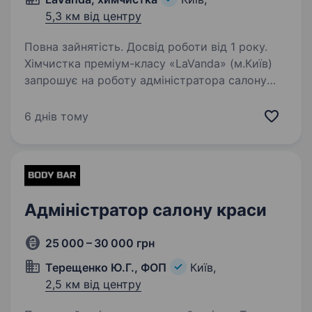
5,3 км від центру
Повна зайнятість. Досвід роботи від 1 року.
Хімчистка преміум-класу «LaVanda» (м.Київ)
запрошує на роботу адміністратора салону
Якщо Ви любите чистоту та порядок, бажаєте
оволодіти практичною спеціальністю,
6 днів тому
прачюючи у приємному оточенні та готові
вчитися…
Адміністратор салону краси
25 000 – 30 000 грн
Терещенко Ю.Г., ФОП
Київ,
2,5 км від центру