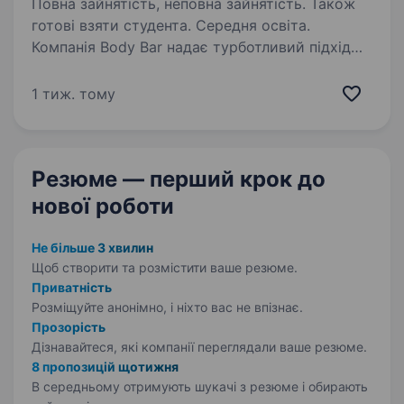
Повна зайнятість, неповна зайнятість. Також
готові взяти студента. Середня освіта.
Компанія Body Bar надає турботливий підхід
до кожного клієнта, тому від кандидатів
на роботу, в першу чергу, вимагаються високі
1 тиж. тому
комунікативні навички Запрошуємо
адміністратора в нашу команду ЩО МИ
ПРОПОНУЄМО: …
Резюме — перший крок
до
нової роботи
Не більше 3 хвилин
Щоб створити та розмістити ваше
резюме.
Приватність
Розміщуйте анонімно, і ніхто вас не впізнає.
Прозорість
Дізнавайтеся, які компанії переглядали ваше резюме.
8 пропозицій щотижня
В середньому отримують шукачі з резюме і обирають