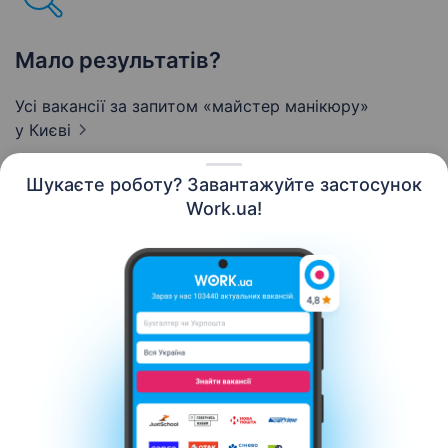
Мало результатів?
Усі вакансії за запитом «майстер манікюру»
у Києві
Шукаєте роботу? Завантажуйте застосунок
Work.ua!
Українська
Ресурси
Контакти
Про нас
Кар’єра
Новини Work.ua
Допомога
Умови використання