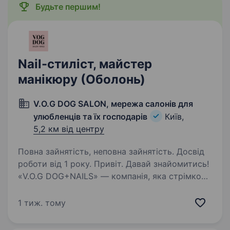
Будьте першим!
Nail-стиліст, майстер
манікюру (Оболонь)
V.O.G DOG SALON, мережа салонів для
улюбленців та їх господарів
Київ,
5,2 км від центру
Повна зайнятість, неповна зайнятість. Досвід
роботи від 1 року. Привіт. Давай знайомитись!
«V.О.G DOG+NAILS» — компанія, яка стрімко
розвивається і вже понад 7 років успішно
надає Beauty послуги. Маємо 10 грумінг
1 тиж. тому
салонів, студію краси «V.O.G DOG — NAILS» і
аж 2 академії по навчанню…