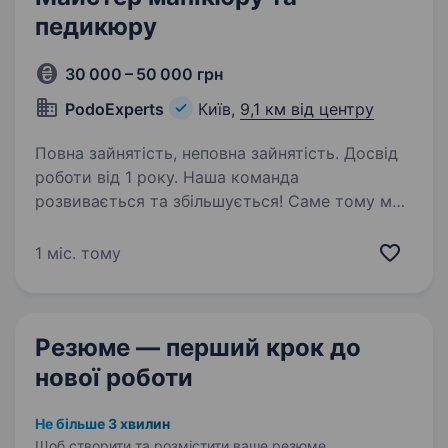
педикюру
30 000 – 50 000 грн
PodoExperts
Київ,
9,1 км від центру
Повна зайнятість, неповна зайнятість. Досвід
роботи від 1 року. Наша команда
розвивається та збільшується! Саме тому ми
відкриваємо вакансію та шукаємо ще одного
спеціаліста в центр подології PodoExperts
1 міс. тому
(Інстаграм:
https://www.instagram.com/podo_experts_kyiv?
igsh=MXI3OTNubWM3em9tMw==)…
Резюме — перший крок
до
нової роботи
Не більше 3 хвилин
Щоб створити та розмістити ваше
резюме.