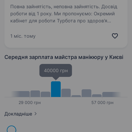
Повна зайнятість, неповна зайнятість. Досвід
роботи від 1 року. Ми пропонуємо: Окремий
кабінет для роботи Турбота про здоров’я
спеціаліста (робота на апараті з пилососом,
сучасне подологічне крісло оснащене 3
1 міс. тому
моторами), є кухня для співробітників
Широкий асортимент вітрини…
Середня зарплата майстра манікюру
у Києві
40000 грн
29 000 грн
57 000 грн
Докладніше