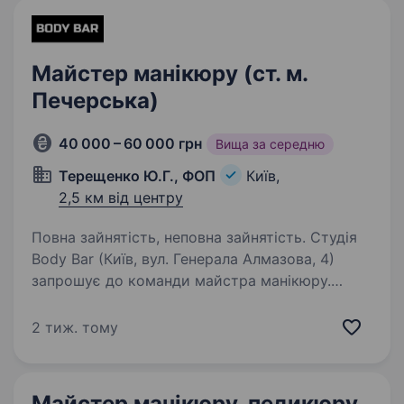
Майстер манікюру (ст. м.
Печерська)
40 000 – 60 000 грн
Вища за середню
Терещенко Ю.Г., ФОП
Київ,
2,5 км від центру
Повна зайнятість, неповна зайнятість. Студія
Body Bar (Київ, вул. Генерала Алмазова, 4)
запрошує до команди майстра манікюру.
Працюємо на новому обладнанні, інноваційні
лампі з AI, потужні витяжки, сухожар та якісні
2 тиж. тому
матеріали: Luna, DARK, NAILSOFTHEDAY…
Майстер манікюру, педикюру