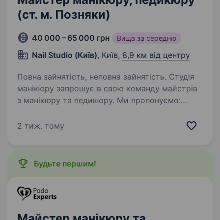
(ст. м. Позняки)
40 000 – 65 000 грн
Вища за середню
Nail Studio (Київ)
, Київ,
8,9 км від центру
Повна зайнятість, неповна зайнятість. Студія
манікюру запрошує в свою команду майстрів
з манікюру та педикюру. Ми пропонуємо:
Графік роботи плаваючий. Постійний трафік
клієнтів. Ставка на перший місяць 4−8 клієнтів
2 тиж. тому
в день на одного майстра.…
Будьте першим!
Майстер манікюру та