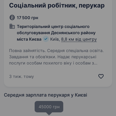
Соціальний робітник, перукар
17 500 грн
Територіальний центр соціального
обслуговування Деснянського району
міста Києва
Київ,
8,8 км від центру
Повна зайнятість. Середня спеціальна освіта.
Завдання та обов’язки. Надає перукарські
послуги особам похилого віку і особам з
інвалідністю за місцем проживання та робота
у відділенні відповідно до посадових
3 тиж. тому
обов’язків. Кваліфікаційні вимоги: професійно-
технічна…
Середня зарплата перукаря
у Києві
45000 грн