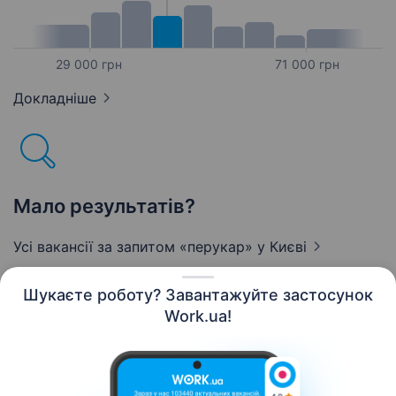
29 000 грн
71 000 грн
Докладніше
Мало результатів?
Усі вакансії за запитом «перукар»
у Києві
Шукаєте роботу? Завантажуйте застосунок
Work.ua!
Українська