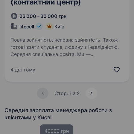
(контактний центр)
23 000 – 30 000 грн
lifecell
Київ
Повна зайнятість, неповна зайнятість. Також
готові взяти студента, людину з інвалідністю.
Середня спеціальна освіта. Ми —
телекомунікаційна група на чолі з lifecell, яка
забезпечує мобільний і фіксований зв’язок,
4 дні тому
інтернет, телебачення та цифрові сервіси для
мільйонів українців. Наша мета незмінна —
тримати країну на зв’язку, інвестуючи…
Стор. 1 з 2
Середня зарплата менеджера роботи з
клієнтами
у Києві
40000 грн