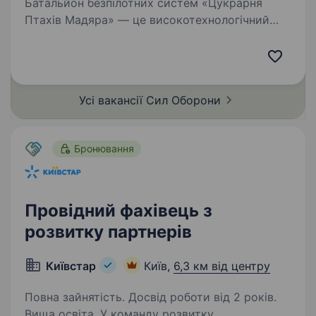
Батальйон безпілотних систем «Цукрарня
Птахів Мадяра» — це високотехнологічний
батальйон у складі 414 окремої бригади
безпілотних систем «Птахи Мадяра», який
спеціалізується на забезпеченні підрозділів
СБС ефективними…
Усі вакансії Сил
Оборони
Бронювання
Провідний фахівець з
розвитку партнерів
Київстар
Київ,
6,3 км від центру
Повна зайнятість. Досвід роботи від 2 років.
Вища освіта. У команду розвитку