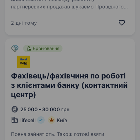
партнерських продажів шукаємо Провідного
фахівця/-чиню, що відповідатиме за виконання
планів продажу мобільних і фіксованих послуг
2 дні тому
та стратегічний розвиток закріпленої групи
клієнтів та залучення…
Бронювання
Фахівець/фахівчиня по роботі
з клієнтами банку (контактний
центр)
25 000 – 30 000 грн
lifecell
Київ
Повна зайнятість. Також готові взяти