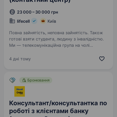
23 000 – 30 000 грн
lifecell
Київ
Повна зайнятість, неповна зайнятість. Також
готові взяти студента, людину з інвалідністю.
Ми — телекомунікаційна група на чолі
з lifecell, яка забезпечує мобільний і
фіксований зв’язок, інтернет, телебачення
4 дні тому
та цифрові сервіси для мільйонів
українців.Наша мета незмінна — тримати
країну на зв’язку, інвестуючи…
Бронювання
Консультант/консультантка по
роботі з клієнтами банку