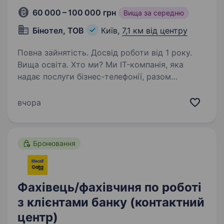
60 000 – 100 000 грн
Вища за середню
Бінотел, ТОВ
Київ,
7,1 км від центру
Повна зайнятість. Досвід роботи від 1 року.
Вища освіта. Хто ми? Ми IT-компанія, яка
надає послуги бізнес-телефонії, разом
з набором розумних інструментів для
підвищення продажів та рівня клієнтського
вчора
сервісу. У нас більше 700 співробітників, 35
000 клієнтів, і ми реально…
Бронювання
Фахівець/фахівчиня по роботі
з клієнтами банку (контактний
центр)