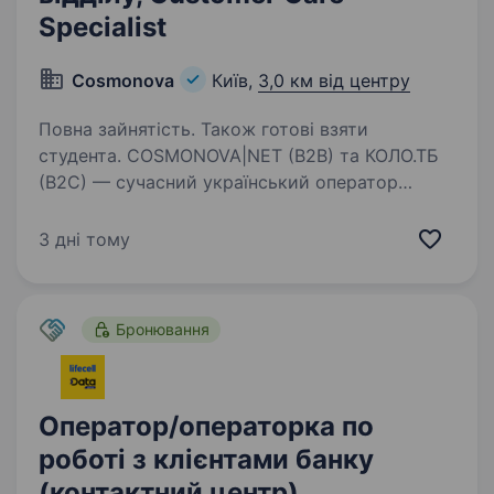
Specialist
Cosmonova
Київ,
3,0 км від центру
Повна зайнятість. Також готові взяти
студента. COSMONOVA|NET (B2B) та КОЛО.ТБ
(B2C) — сучасний український оператор
телекомунікаційних послуг. Ми забезпечуємо
стабільний інтернет та якісне телебачення для
3 дні тому
тисяч користувачів по всій країні. У зв’язку
з розвитком…
Бронювання
Оператор/операторка по
роботі з клієнтами банку
(контактний центр)