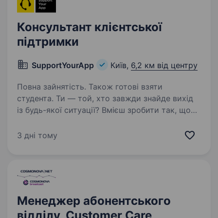
Консультант клієнтської
підтримки
SupportYourApp
Київ,
6,2 км від центру
Повна зайнятість. Також готові взяти
студента. Ти — той, хто завжди знайде вихід
із будь-якої ситуації? Вмієш зробити так, щоб
навіть складне питання ставало простим? Тоді
ця можливість точно для тебе! Ставай
3 дні тому
частиною SupportYourApp — міжнародної
компанії, яка…
Менеджер абонентського
відділу, Customer Care