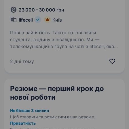
23 000 – 30 000 грн
lifecell
Київ
Повна зайнятість. Також готові взяти
студента, людину з інвалідністю. Ми —
телекомунікаційна група на чолі з lifecell, яка
забезпечує мобільний і фіксований зв’язок,
інтернет, телебачення та цифрові сервіси для
2 дні тому
мільйонів українців. Наша мета незмінна —
тримати країну на зв’язку, інвестуючи…
Резюме — перший крок
до
нової роботи
Не більше 3 хвилин
Щоб створити та розмістити ваше
резюме.
Приватність