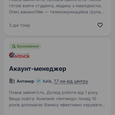
готові взяти студента, людину з інвалідністю.
Опис вакансіїМи — телекомунікаційна група
на чолі з lifecell, яка забезпечує мобільний і
фіксований зв’язок, інтернет, телебачення
3 дні тому
та цифрові сервіси для мільйонів українців.
Наша мета незмінна — тримати країну…
Бронювання
Акаунт-менеджер
Антенор
Київ,
7,7 км від центру
Повна зайнятість. Досвід роботи від 1 року.
Вища освіта. Компанія «Антенор» понад 10
років допомагає бізнесу ефективно керувати
автопарком за допомогою систем GPS-