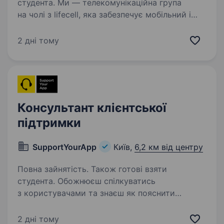
студента. Ми — телекомунікаційна група
на чолі з lifecell, яка забезпечує мобільний і
фіксований зв’язок, інтернет, телебачення
та цифрові сервіси для мільйонів українців.
2 дні тому
Наша мета незмінна — тримати країну
на зв’язку, інвестуючи…
Консультант клієнтської
підтримки
SupportYourApp
Київ,
6,2 км від центру
Повна зайнятість. Також готові взяти
студента. Обожнюєш спілкуватись
з користувачами та знаєш як пояснити
складні питання простими словами? Тоді
ми маємо цікаву пропозицію саме для тебе!
2 дні тому