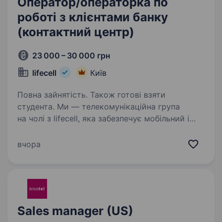
Оператор/операторка по
роботі з клієнтами банку
(контактний центр)
23 000 – 30 000 грн
lifecell
Київ
Повна зайнятість. Також готові взяти
студента. Ми — телекомунікаційна група
на чолі з lifecell, яка забезпечує мобільний і
фіксований зв’язок, інтернет, телебачення
та цифрові сервіси для мільйонів українців.
вчора
Наша мета незмінна — тримати країну
на зв’язку, інвестуючи…
Sales manager (US)