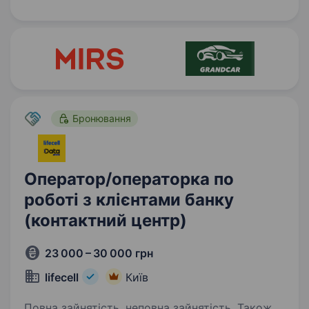
Ставай частиною SupportYourApp —
міжнародної компанії, яка створює
справжній…
Бронювання
Оператор/операторка по
роботі з клієнтами банку
(контактний центр)
23 000 – 30 000 грн
lifecell
Київ
Повна зайнятість, неповна зайнятість. Також