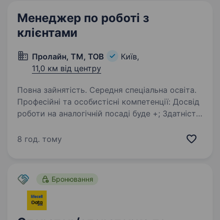
Менеджер по роботі з
клієнтами
Пролайн, ТМ, ТОВ
Київ,
11,0 км від центру
Повна зайнятість. Середня спеціальна освіта.
Професійні та особистісні компетенції: Досвід
роботи на аналогічній посаді буде +; Здатність
швидко навчатися, засвоювати велику
кількість інформації, активність, уважність;
8 год. тому
Вічливість та бажання допомагати…
Бронювання