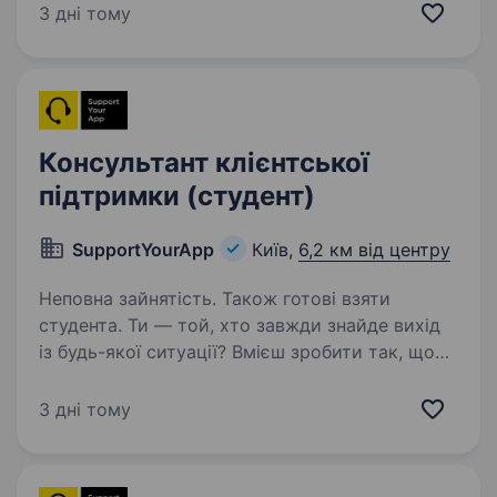
моніторингу транспорту. Запрошуємо
3 дні тому
до нашої команди Акаунт-менеджера, який
буде розвивати співпрацю з клієнтами…
Консультант клієнтської
підтримки (студент)
SupportYourApp
Київ,
6,2 км від центру
Неповна зайнятість. Також готові взяти
студента. Ти — той, хто завжди знайде вихід
із будь-якої ситуації? Вмієш зробити так, щоб
навіть складне питання ставало простим? Тоді
ця можливість точно для тебе! Ставай
3 дні тому
частиною SupportYourApp — міжнародної
компанії, яка…