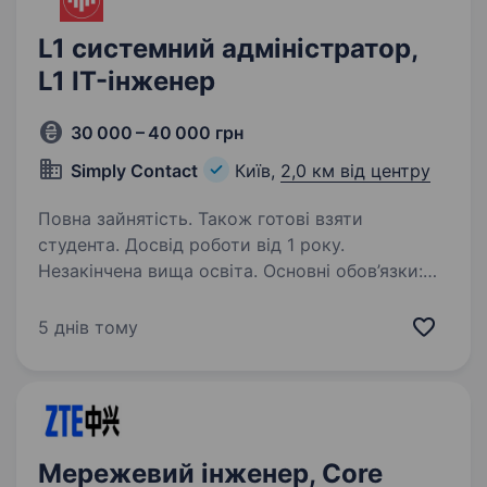
L1 системний адміністратор,
L1 IT-інженер
30 000 – 40 000 грн
Simply Contact
Київ,
2,0 км від центру
Повна зайнятість. Також готові взяти
студента. Досвід роботи від 1 року.
Незакінчена вища освіта. Основні обов’язки:
Технічна ІТ-підтримка користувачів (перша
лінія підтримки); Робота в системі Service
5 днів тому
Desk, обробка запитів користувачів;
Конфігурація та адміністрування операційних
систем Windows; Налаштування…
Мережевий інженер, Core