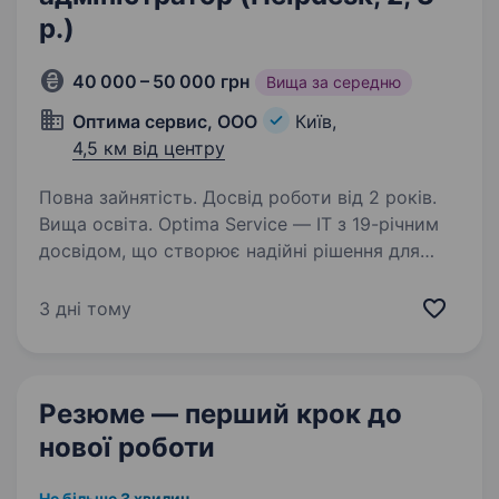
р.)
40 000 – 50 000 грн
Вища за середню
Оптима сервис, ООО
Київ,
4,5 км від центру
Повна зайнятість. Досвід роботи від 2 років.
Вища освіта. Optima Service — IT з 19-річним
досвідом, що створює надійні рішення для
бізнесу для українських і міжнародних
компаній. Запрошуємо до співпраці
3 дні тому
досвідченого і відповідального фахівця, який
готовий не тільки вирішувати…
Резюме — перший крок
до
нової роботи
Не більше 3 хвилин