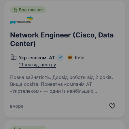
Бронювання
Network Engineer (Cisco, Data
Center)
Укртелеком, АТ
Київ,
1,1 км від центру
Повна зайнятість. Досвід роботи від 2 років.
Вища освіта. Приватна компанія АТ
«Укртелеком» — один із найбільших
телекомунікаційних операторів України.
Ми забезпечуємо наших клієнтів надійним
вчора
інтернетом та сучасними цифровими
послугами. Наша діяльність має стратегічне…