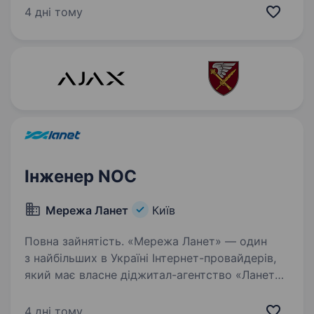
в Україні: рішення оператора телекомунікацій,
4 дні тому
інтернет-провайдера, власного дата-центру та
«хмарних» платформ в Україні, Німеччині,
Нідерландах…
Інженер NOC
Мережа Ланет
Київ
Повна зайнятість. «Мережа Ланет» — один
з найбільших в Україні Інтернет-провайдерів,
який має власне діджитал-агентство «Ланет
CLICK», студію відеовиробництва «LANET
PRODUCTION», сервіс онлайн-телебачення
4 дні тому