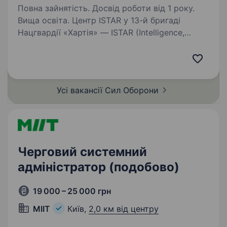
Повна зайнятість. Досвід роботи від 1 року.
Вища освіта. Центр ISTAR у 13-й бригаді
Нацгвардії «Хартія» — ISTAR (Intelligence,
Surveillance, Target acquisition
та Reconnaissance) — це система для збору
та опрацювання інформації, що показує усім
зацікавленим підрозділам…
Усі вакансії Сил
Оборони
Черговий системний
адміністратор (подобово)
19 000 – 25 000 грн
MIIT
Київ,
2,0 км від центру