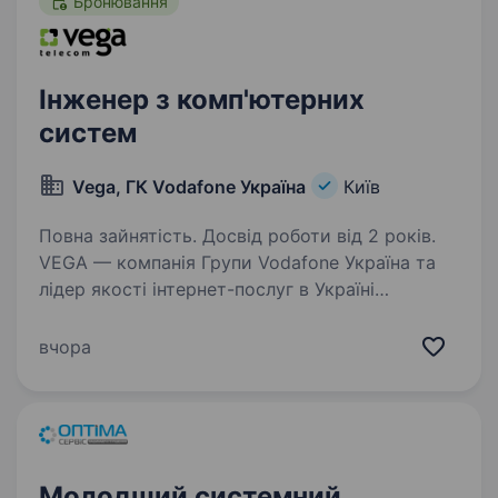
Бронювання
Інженер з комп'ютерних
систем
Vega, ГК Vodafone Україна
Київ
Повна зайнятість. Досвід роботи від 2 років.
VEGA — компанія Групи Vodafone Україна та
лідер якості інтернет-послуг в Україні
за результатами незалежного дослідження
nPerf. Ми зростаємо разом з мережею по всій
вчора
Україні, тому в пошуках людей, які готові
до викликів…
Молодший системний