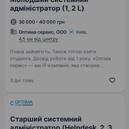
адміністратор (1, 2 L)
30 000 – 40 000 грн
Оптима сервис, ООО
Київ,
4,5 км від центру
Повна зайнятість. Також готові взяти
студента. Досвід роботи від 1 року. «Оптіма
сервіс» — ми IT-компанія, яка створює
та впроваджує різні технічні рішення та надає
ІТ послуги для українських та міжнародних
3 дні тому
компаній протягом ось уже понад 20 років
Наш сайт: http://optima-service.ua…
Старший системний
адміністратор (Helpdesk, 2, 3