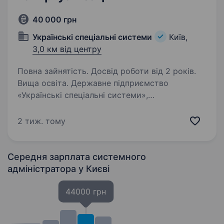
40 000 грн
Українські спеціальні системи
Київ,
3,0 км від центру
Повна зайнятість. Досвід роботи від 2 років.
Вища освіта. Державне підприємство
«Українські спеціальні системи»,
що забезпечує захищений урядовий зв’язок,
кіберзахист і цифрову безпеку державних
2 тиж. тому
інформаційних ресурсів, запрошує до своєї
команди системного адміністратора…
Середня зарплата системного
адміністратора
у Києві
44000 грн