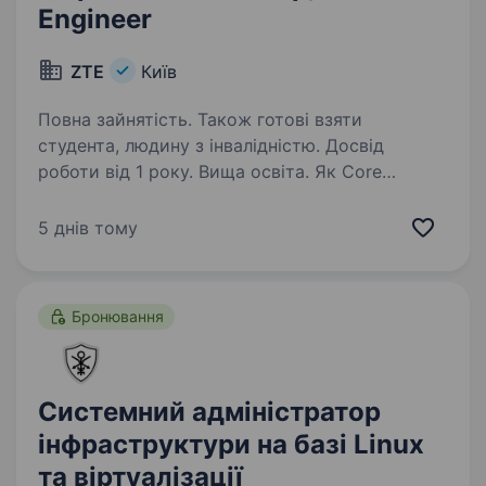
Engineer
ZTE
Київ
Повна зайнятість. Також готові взяти
студента, людину з інвалідністю. Досвід
роботи від 1 року. Вища освіта. Як Core
інженер ви відіграватимете ключову роль
у нашій команді, працюючи з передовими
5 днів тому
мережевими рішеннями ZTE Core. Ваша
робота включатиме налаштування та ремонт
систем Core мережі, а також активну участь
Бронювання
у тестуванні…
Системний адміністратор
інфраструктури на базі Linux
та віртуалізації