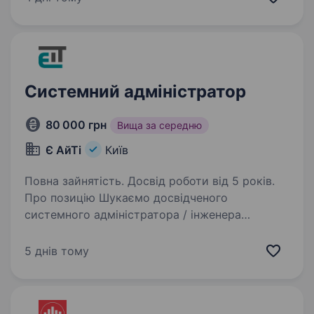
Ланет.TV. Крім того, наші…
Системний адміністратор
80 000 грн
Вища за середню
Є АйТі
Київ
Повна зайнятість. Досвід роботи від 5 років.
Про позицію Шукаємо досвідченого
системного адміністратора / інженера
інфраструктури, який відповідатиме
за стабільну роботу, розвиток і безпеку
5 днів тому
корпоративної IT-інфраструктури медичного
центру. Інфраструктура включає…