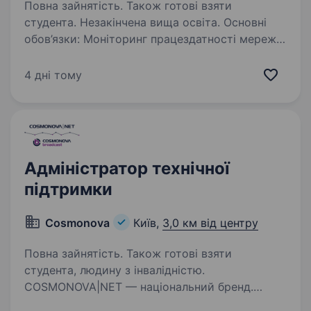
Повна зайнятість. Також готові взяти
студента. Незакінчена вища освіта. Основні
обов’язки: Моніторинг працездатності мережі
та швидке реагування на інциденти.
Консультування клієнтів із технічних питань
4 дні тому
(надання технічної підтримки). Вимоги: Знання
операційних систем сімейства…
Адміністратор технічної
підтримки
Cosmonova
Київ,
3,0 км від центру
Повна зайнятість. Також готові взяти
студента, людину з інвалідністю.
COSMONOVA|NET — національний бренд.
Ми надаємо якісні послуги для бізнесу