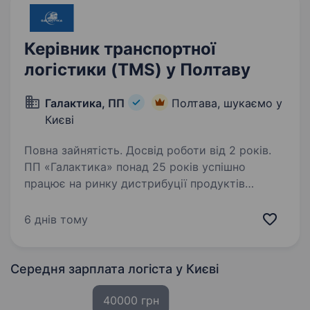
Керівник транспортної
логістики (TMS) у Полтаву
Галактика, ПП
Полтава, шукаємо у
Києві
Повна зайнятість. Досвід роботи від 2 років.
ПП «Галактика» понад 25 років успішно
працює на ринку дистрибуції продуктів
харчування та покриває Західну, Північну,
Центральну й Східну Україну. Щодня
6 днів тому
ми забезпечуємо тисячі торгових точок
якісною продукцією від…
Середня зарплата логіста
у Києві
40000 грн