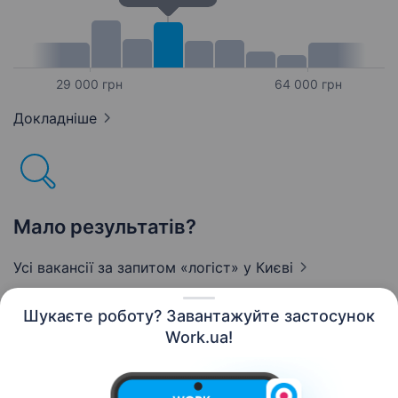
29 000 грн
64 000 грн
Докладніше
Мало результатів?
Усі вакансії за запитом «логіст»
у Києві
Шукаєте роботу? Завантажуйте застосунок
Work.ua!
Українська