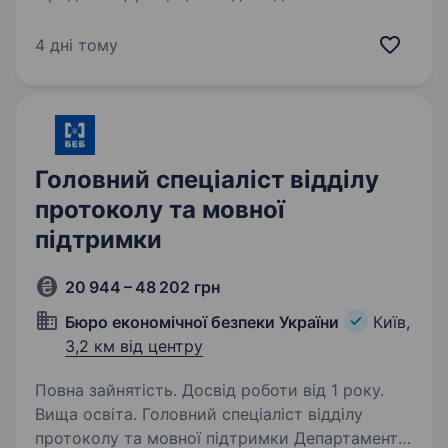
найкращих роботодавців серед юридичних
фірм України. Команда об'єднує талановитих
4 дні тому
та амбітних фахівців з різних сфер,
прихильних до високих стандартів,…
Головний спеціаліст відділу
протоколу та мовної
підтримки
20 944 – 48 202 грн
Бюро економічної безпеки України
Київ,
3,2 км від центру
Повна зайнятість. Досвід роботи від 1 року.
Вища освіта. Головний спеціаліст відділу
протоколу та мовної підтримки Департаменту