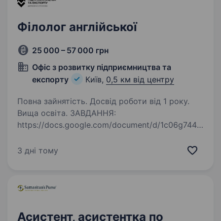
Філолог англійської
25 000 – 57 000 грн
Офіс з розвитку підприємництва та
експорту
Київ,
0,5 км від центру
Повна зайнятість. Досвід роботи від 1 року.
Вища освіта. ЗАВДАННЯ:
https://docs.google.com/document/d/1c06g744t
VWktQbl8q6pUCiEMRia3B2qh/edit?
usp=sharing&ouid=114415335589535344778&rt
3 дні тому
pof=true&sd=true Вимоги: Виконати тестове
завдання та надіслати разом з резюме Вища
освіта…
Асистент, асистентка по