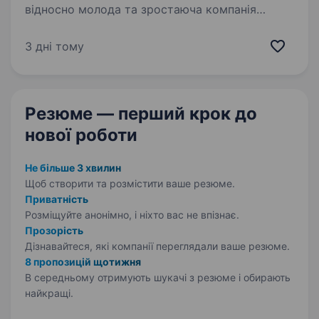
відносно молода та зростаюча компанія
з головним офісом в Південній Кореї. Основна
діяльність — оптові поставки різноманітної
3 дні тому
продукції (ветпрепарати, їжа для домашніх
улюбленців, пробіотики…
Резюме — перший крок
до
нової роботи
Не більше 3 хвилин
Щоб створити та розмістити ваше
резюме.
Приватність
Розміщуйте анонімно, і ніхто вас не впізнає.
Прозорість
Дізнавайтеся, які компанії переглядали ваше резюме.
8 пропозицій щотижня
В середньому отримують шукачі з резюме і обирають
найкращі.