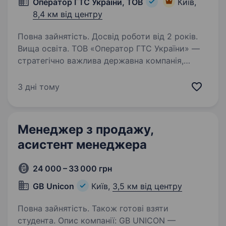
Оператор ГТС України, ТОВ
Київ,
8,4 км від центру
Повна зайнятість. Досвід роботи від 2 років.
Вища освіта. ТОВ «Оператор ГТС України» —
стратегічно важлива державна компанія,
що здійснює управління та експлуатацію
газотранспортної системи України,
3 дні тому
забезпечуючи надійне та безперебійне
транспортування природного газу для…
Менеджер з продажу,
асистент менеджера
24 000 – 33 000 грн
GB Unicon
Київ,
3,5 км від центру
Повна зайнятість. Також готові взяти
студента. Опис компанії: GB UNICON —