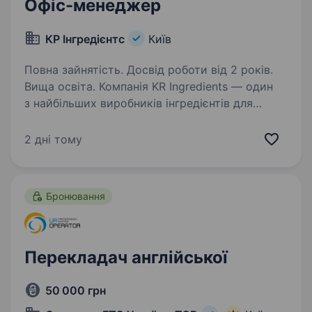
Офіс-менеджер
КР Інгредієнтс
Київ
Повна зайнятість. Досвід роботи від 2 років.
Вища освіта. Компанія KR Ingredients — один
з найбільших виробників інгредієнтів для
харчової промисловості. Компанія
спеціалізується на виробництві смако-
2 дні тому
ароматичних сумішей, соусів та маринадів,
чаїв, електролітів. Наші власні…
Бронювання
Перекладач англійської
50 000 грн