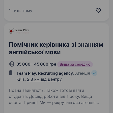
європейської інтеграції, міжнародної
взаємодії, стратегічного партнерства
1 тиж. тому
та обміну данимиДокументи для участі
у доборі направляються у форматі…
Помічник керівника зі знанням
англійської мови
35 000 – 45 000 грн
Вища за середню
Team Play, Recruiting agency
, Агенція
Київ,
2,8 км від центру
Повна зайнятість. Також готові взяти
студента. Досвід роботи від 1 року. Вища
освіта. Привіт! Ми — рекрутингова агенція
Team Play . Шукаємо Асистента Керівника для