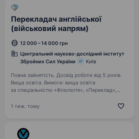
Перекладач англійської
(військовий напрям)
12 000 – 14 000 грн
Центральний науково-дослідний інститут
Збройних Сил України
Київ
Повна зайнятість. Досвід роботи від 5 років.
Вища освіта. Вимоги: вища освіта
за спеціальністю «Філологія», «Переклад»,
«Військовий переклад», «Міжнародні
відносини», «Міжнародна інформація»,
1 тиж. тому
«Політологія» або за суміжним напрямом;
володіння англійською мовою на рівні…