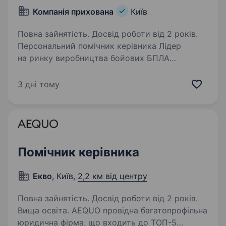
Компанія прихована
Київ
Повна зайнятість. Досвід роботи від 2 років.
Персональний помічник керівника Лідер
на ринку виробництва бойових БПЛА
відкриває позицію Особистого помічника
керівника У Ваших руках буде все: Організація
3 дні тому
та координація роботи керівника Планування
робочого…
Помічник керівника
Екво
, Київ,
2,2 км від центру
Повна зайнятість. Досвід роботи від 2 років.
Вища освіта. AEQUO провідна багатопрофільна
юридична фірма, що входить до ТОП-5