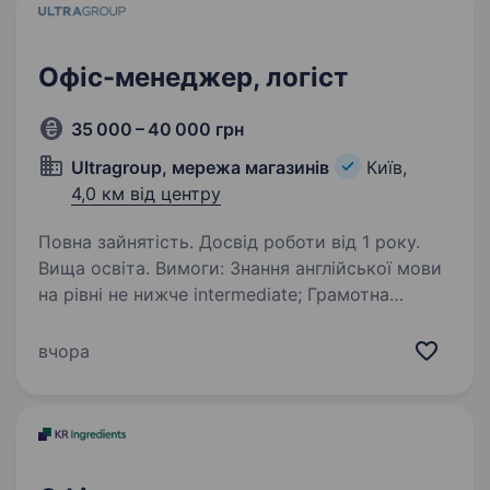
Офіс-менеджер, логіст
35 000 – 40 000 грн
Ultragroup, мережа магазинів
Київ,
4,0 км від центру
Повна зайнятість. Досвід роботи від 1 року.
Вища освіта. Вимоги: Знання англійської мови
на рівні не нижче intermediate; Грамотна
розмовна та письмова мова; Впевнений
користувач ПК, MS Office, EXCEL offline/online;
вчора
Знання основ ЗЕД Обов’язки: 1. Взаємодія…