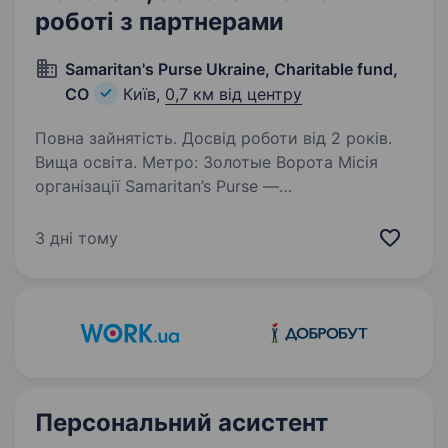
роботі з партнерами
Samaritan's Purse Ukraine, Charitable fund,
CO
Київ,
0,7 км від центру
Повна зайнятість. Досвід роботи від 2 років.
Вища освіта. Метро: Золотые Ворота Місія
організації Samaritan’s Purse —
це позаконфесійна євангельська християнська
організація, яка надає духовну та матеріальну
3 дні тому
допомогу людям, які постраждали від війни,
бідності, стихійних…
Персональний асистент