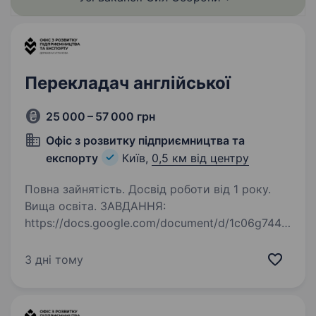
Перекладач англійської
25 000 – 57 000 грн
Офіс з розвитку підприємництва та
експорту
Київ,
0,5 км від центру
Повна зайнятість. Досвід роботи від 1 року.
Вища освіта. ЗАВДАННЯ:
https://docs.google.com/document/d/1c06g744t
VWktQbl8q6pUCiEMRia3B2qh/edit?
usp=sharing&ouid=114415335589535344778&rt
3 дні тому
pof=true&sd=true Вимоги: Виконати тестове
завдання та надіслати разом з резюме Вища
освіта…