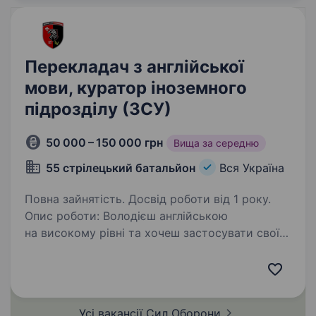
Перекладач з англійської
мови, куратор іноземного
підрозділу (ЗСУ)
50 000 – 150 000 грн
Вища за середню
55 стрілецький батальйон
Вся Україна
Повна зайнятість. Досвід роботи від 1 року.
Опис роботи: Володієш англійською
на високому рівні та хочеш застосувати свої
знання там, де це справді має значення? 55
окремий стрілецький батальйон запрошує
до команди Перекладача з англійської мови /
Куратора…
Усі вакансії Сил
Оборони