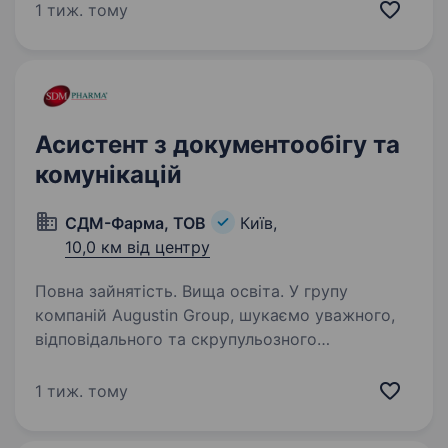
нашого партнера — власника бізнесу у сфері
1 тиж. тому
оптової дистрибуції (авторемонт,
деревообробка, ламінація). Ви станете
надійною опорою для…
Асистент з документообігу та
комунікацій
СДМ-Фарма, ТОВ
Київ,
10,0 км від центру
Повна зайнятість. Вища освіта. У групу
компаній Augustin Group, шукаємо уважного,
відповідального та скрупульозного
спеціаліста, який допомагатиме в роботі
з документацією для косметичної та медичної
1 тиж. тому
продукції. Досвід роботи не є обов’язковим —
…