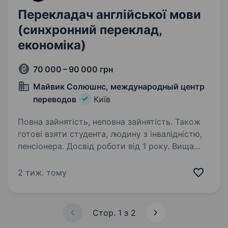
Перекладач англійської мови
(синхронний переклад,
економіка)
70 000 – 90 000 грн
Майвик Солюшнс, международный центр
переводов
Київ
Повна зайнятість, неповна зайнятість. Також
готові взяти студента, людину з інвалідністю,
пенсіонера. Досвід роботи від 1 року. Вища
освіта. Шукаємо в команду перекладача
англійської мови (економіка, синхронний)
2 тиж. тому
Вимоги: потрібен перекладач з англійської
на українську або навпаки, але обов’язково
з досвідом усного синхронного перекладу.
Стор. 1 з 2
любов до своєї…