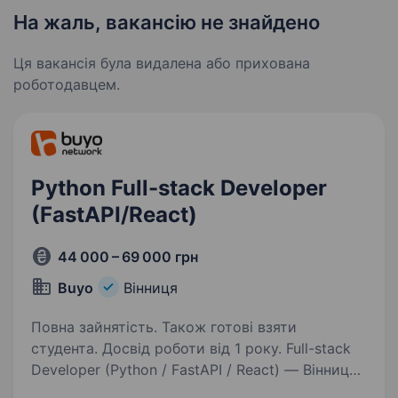
На жаль, вакансію не знайдено
Ця вакансія була видалена або прихована
роботодавцем.
Python Full-stack Developer
(FastAPI/React)
44 000 – 69 000 грн
Buyo
Вінниця
Повна зайнятість. Також готові взяти
студента. Досвід роботи від 1 року. Full-stack
Developer (Python / FastAPI / React) — Вінниця,
офісПривіт! Ми — команда BUYO Network і