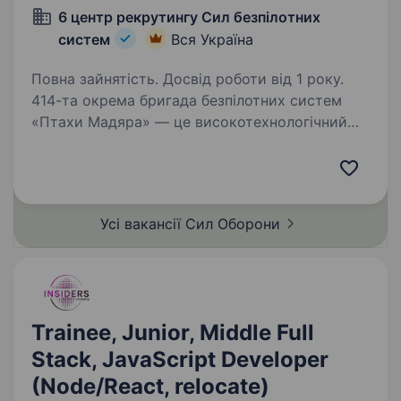
6 центр рекрутингу Сил безпілотних
систем
Вся Україна
Повна зайнятість. Досвід роботи від 1 року.
414-та окрема бригада безпілотних систем
«Птахи Мадяра» — це високотехнологічний
підрозділ у складі Сил безпілотних систем
Збройних Сил України, що спеціалізується
на застосуванні ударних, розвідувальних
безпілотних…
Усі вакансії Сил
Оборони
Trainee, Junior, Middle Full
Stack, JavaScript Developer
(Node/React, relocate)