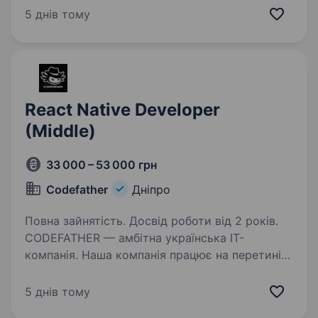
шукаємо сильного Full-stack Developer, який
5 днів тому
хоче не просто пересувати задачі з колонки
In Progress у Done, а реально…
React Native Developer
(Middle)
33 000 – 53 000 грн
Codefather
Дніпро
Повна зайнятість. Досвід роботи від 2 років.
CODEFATHER — амбітна українська IT-
компанія. Наша компанія працює на перетині
технологій і творчості, розробляючи сучасні
рішення для бізнесу та користувачів
5 днів тому
по всьому світу. У нас молодий, амбітний