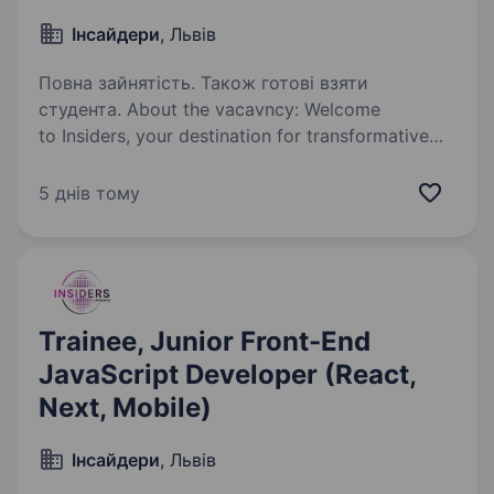
Інсайдери
, Львів
Повна зайнятість. Також готові взяти
студента. About the vacavncy: Welcome
to Insiders, your destination for transformative
project solutions. As a global entity located
in Ukraine, we transcend traditional expectations.
5 днів тому
Our fast-growing company based in Lviv…
Trainee, Junior Front-End
JavaScript Developer (React,
Next, Mobile)
Інсайдери
, Львів