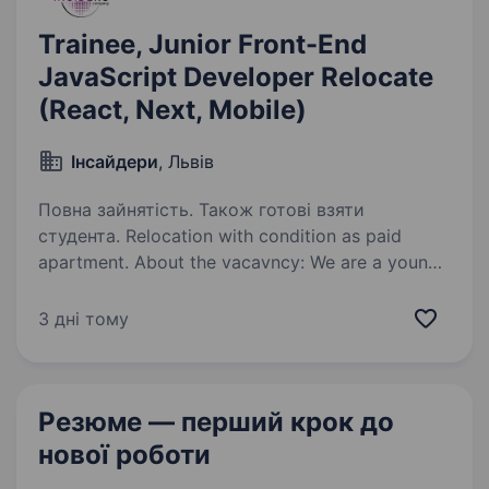
Trainee, Junior Front-End
JavaScript Developer Relocate
(React, Next, Mobile)
Інсайдери
, Львів
Повна зайнятість. Також готові взяти
студента. Relocation with condition as paid
apartment. About the vacavncy: We are a young
and rapidly growing company with more than 100
dedicated and highly skilled developers
3 дні тому
of various levels. We offer free English
language…
Резюме — перший крок
до
нової роботи