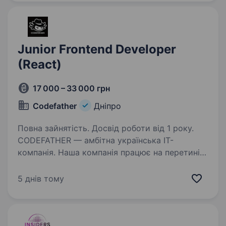
колектив,…
Junior Frontend Developer
(React)
17 000 – 33 000 грн
Codefather
Дніпро
Повна зайнятість. Досвід роботи від 1 року.
CODEFATHER — амбітна українська IT-
компанія. Наша компанія працює на перетині
технологій і творчості, розробляючи сучасні
рішення для бізнесу та користувачів
5 днів тому
по всьому світу. У нас молодий, амбітний
колектив,…