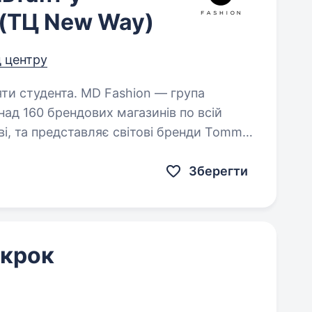
 (ТЦ New Way)
д центру
MD Fashion — група
ад 160 брендових магазинів по всій
ові, та представляє світові бренди Tommy
 G-Star Raw, Under…
Зберегти
 крок