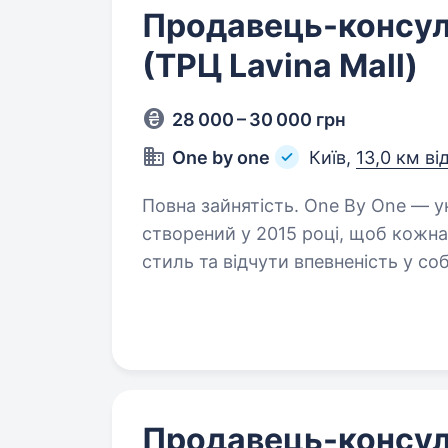
Продавець-консуль
(ТРЦ Lavina Mall)
28 000 – 30 000 грн
One by one
Київ,
13,0 км ві
Повна зайнятість. One By One — український бренд жіночого одягу,
створений у 2015 році, щоб кожна
стиль та відчути впевненість у 
колекції щотижня, адаптуємось…
Продавець-консул