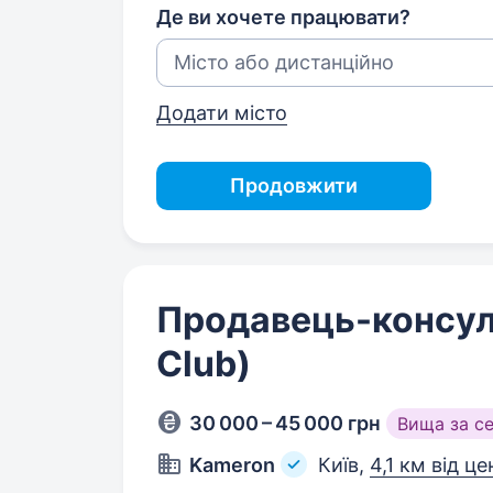
Де ви хочете працювати?
Додати місто
Продовжити
Продавець-консул
Club)
30 000 – 45 000 грн
Вища за с
Kameron
Київ,
4,1 км від ц