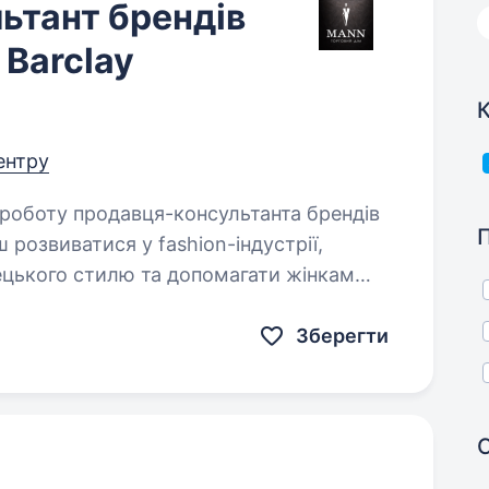
ьтант брендів
 Barclay
К
центру
ш розвиватися у fashion-індустрії,
ецького стилю та допомагати жінкам
Зберегти