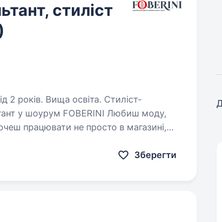
тант, стиліст
)
оків. Вища освіта. Стиліст-
Д
ьтант у шоурум FOBERINI Любиш моду,
очеш працювати не просто в магазині,
 який створює дизайнерський одяг
Зберегти