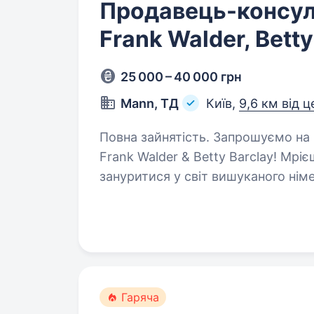
Продавець-консул
Frank Walder, Betty
25 000 – 40 000 грн
Mann, ТД
Київ,
9,6 км від 
Повна зайнятість. Запрошуємо на роботу продавця-консультанта брендів
Frank Walder & Betty Barclay! Мріє
зануритися у світ вишуканого нім
знаходити свій ідеальний…
Гаряча