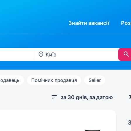
Знайти
вакансії
Роз
одавець
Помічник продавця
Seller
за 30 днів, за датою
З