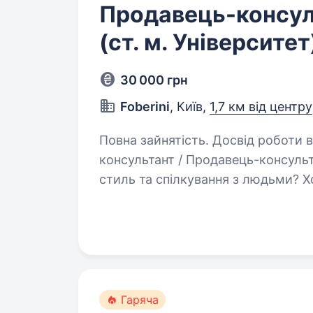
Продавець-консуль
(ст. м. Університет
30 000 грн
Foberini
, Київ,
1,7 км від центру
Повна зайнятість. Досвід роботи від 2 р
консультант / Продавець-консул
стиль та спілкування з людьми? Х
а в українському fashion-бренді,
та сучасні…
Гаряча