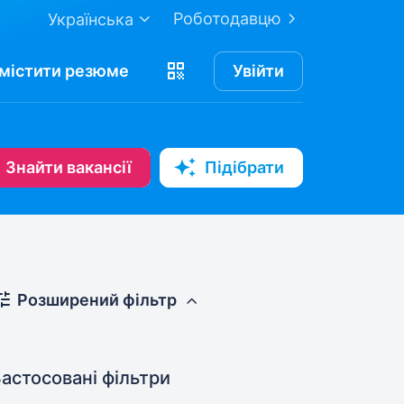
Роботодавцю
Українська
містити
резюме
Увійти
Знайти вакансії
Підібрати
Розширений фільтр
астосовані фільтри