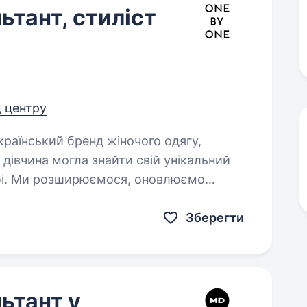
тант, стиліст
д центру
 дівчина могла знайти свій унікальний
собі. Ми розширюємося, оновлюємо
Зберегти
ьтант у