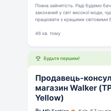
Повна зайнятість. Раді будемо бачити в своїй команді співробітника, який
закоханий у світ високої моди, чу
працювати з кращими світовими 
та комунікації з клієнтами —…
46 хв. тому
Будьте першим!
Продавець-консул
магазин Walker (Т
Yellow)