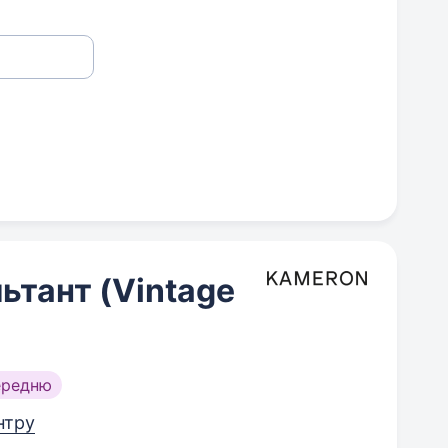
ьтант (Vintage
ередню
ентру