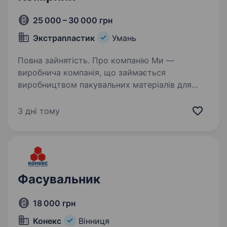
25 000 – 30 000 грн
Экстрапластик
Умань
Повна зайнятість. Про компанію Ми —
виробнича компанія, що займається
виробництвом пакувальних матеріалів для
підприємств хлібопекарської промисловості.
У зв’язку з розвитком складського напрямку
3 дні тому
запрошуємо до команди комірника на склад…
Фасувальник
18 000 грн
Конекс
Вінниця