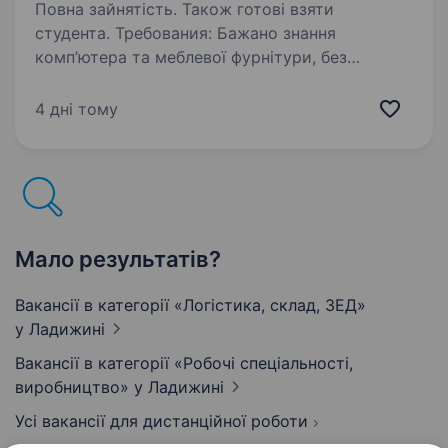
Повна зайнятість. Також готові взяти
студента. Требования: Бажано знання
комп’ютера та меблевої фурнітури, без
шкідливих звичок. Цілеспрямованість,
пунктуальність, відповідальність. Бажання
4 дні тому
працювати і вдосконалюватися, зі знаннями
по меблевій фурнітурі…
Мало результатів?
Вакансії в категорії «Логістика, склад, ЗЕД»
у Ладижині
Вакансії в категорії «Робочі спеціальності,
виробництво»
у Ладижині
Усі вакансії для дистанційної роботи