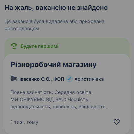
На жаль, вакансію не знайдено
Ця вакансія була видалена або прихована
роботодавцем.
Будьте першим!
Різноробочий магазину
Івасенко О.О., ФОП
Христинівка
Повна зайнятість. Середня освіта.
МИ ОЧІКУЄМО ВІД ВАС: Чесність,
відповідальність, охайність, ввічливість,
відсутність шкідливих звичок Акуратність і
дбайливе ставлення до речей. Правильне
1 тиж. тому
поводження з різними видами вантажів.