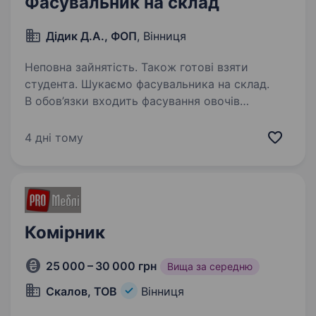
Фасувальник на склад
Дідик Д.А., ФОП
, Вінниця
Неповна зайнятість. Також готові взяти
студента. Шукаємо фасувальника на склад.
В обов’язки входить фасування овочів
та фруктів по заявках від клієнтів. Робота для
чоловіка, 3 години зранку. 300 грн за 3
4 дні тому
години. Графік роботи: Пн-Сб 06:30 — 09:30
Склад знаходиться…
Комірник
25 000 – 30 000 грн
Вища за середню
Скалов, ТОВ
Вінниця