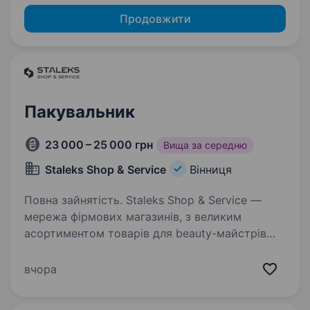
Продовжити
Пакувальник
23 000 – 25 000 грн
Вища за середню
Staleks Shop & Service
Вінниця
Повна зайнятість. Staleks Shop & Service —
мережа фірмових магазинів, з великим
асортиментом товарів для beauty-майстрів
та для домашнього використання. Наша
компанія активно росте, тому ми шукаємо
вчора
уважного та енергійного пакувальника…