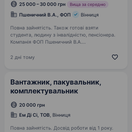
25 000 – 30 000 грн
Вища за середню
Пшеничний В.А., ФОП
Вінниця
Повна зайнятість. Також готові взяти
студента, людину з інвалідністю, пенсіонера.
Компанія ФОП Пшеничний В.А.
— дистриб'ютор продуктів харчування
(бакалія, чай/кава та напої) у м. Вінниці та
2 дні тому
Вінницькій обл. з 2003 року. Запрошуємо
на роботу сортувальників! Умови роботи:
Офіційне працевлаштування,…
Вантажник, пакувальник,
комплектувальник
20 000 грн
Ем Ді Сі, ТОВ
, Вінниця
Повна зайнятість. Досвід роботи від 1 року.