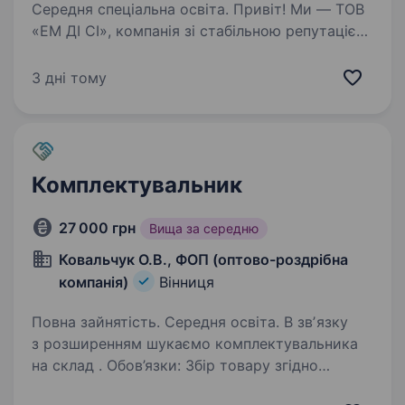
Середня спеціальна освіта. Привіт! Ми — ТОВ
«ЕМ ДІ СІ», компанія зі стабільною репутацією
у Вінниці, що спеціалізується на переробці
гофрокартону, виготовленні коробок
3 дні тому
та оптовій торгівлі. Якщо ти шукаєш роботу
з повною зайнятістю, яка приносить…
Комплектувальник
27 000 грн
Вища за середню
Ковальчук О.В., ФОП (оптово-роздрібна
компанія)
Вінниця
Повна зайнятість. Середня освіта. В звʼязку
з розширенням шукаємо комплектувальника
на склад . Обов’язки: Збір товару згідно
складських накладних розгрузка і погрузка