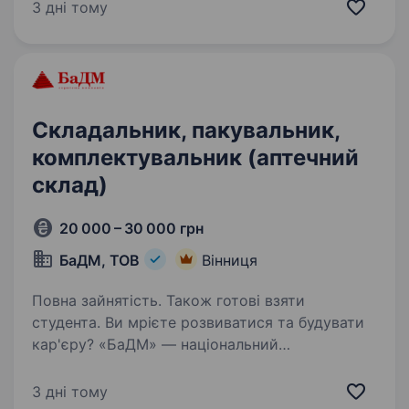
машин фасовка товару Вимоги:
3 дні тому
Відповідальність та уважність Бажання…
Складальник, пакувальник,
комплектувальник (аптечний
склад)
20 000 – 30 000 грн
БаДМ, ТОВ
Вінниця
Повна зайнятість. Також готові взяти
студента. Ви мрієте розвиватися та будувати
кар'єру? «БаДМ» — національний
фармдистриб’ютор та забезпечує ліками всю
Україну. Ми стали лідерами ринку, завдяки
3 дні тому