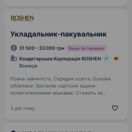
людям, які працюють в Компанії. Бажаєте
працювати в дружній професійній…
Укладальник-пакувальник
31 500 – 33 000 грн
Вища за середню
Кондитерська Корпорація ROSHEN
Вінниця
Повна зайнятість. Середня освіта. Основні
обов’язки: Застеляє картонні ящики
поліетиленовими мішками, Стежить за
рівномірним наповненням ящиків, контролює
вагу Заклеює, маркує, веде записи. Робота
3 дні тому
по змінному графіку з нічними змінами…