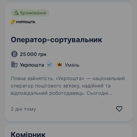
Здатність…
Бронювання
Оператор-сортувальник
25 000 грн
Укрпошта
Умань
Повна зайнятість. «Укрпошта» — національний
оператор поштового зв’язку, надійний та
відповідальний роботодавець. Сьогодні
команда «Укрпошти» — це фахівці, які
руйнують стереотипи, щоденно працюють над
2 дні тому
підвищенням ефективності логістичних…
Комірник