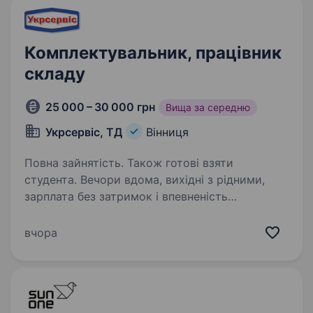
Комплектувальник, працівник
складу
25 000 – 30 000 грн
Вища за середню
Укрсервіс, ТД
Вінниця
Повна зайнятість. Також готові взяти
студента. Вечори вдома, вихідні з рідними,
зарплата без затримок і впевненість
у завтрашньому дні — це те, що сьогодні
шукають багато людей. Якщо для вас це теж
вчора
важливо, запрошуємо до команди ТД
«Укрсервіс». Запрошуємо
комплектувальника…