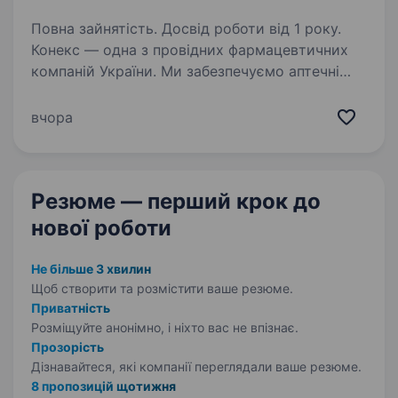
Повна зайнятість. Досвід роботи від 1 року.
Конекс — одна з провідних фармацевтичних
компаній України. Ми забезпечуємо аптечні
мережі та лікарні усіма життєво-необхідними
лікарськими засобами та виробами
вчора
медичного призначення навіть у сьогоднішніх
складних…
Резюме — перший крок
до
нової роботи
Не більше 3 хвилин
Щоб створити та розмістити ваше
резюме.
Приватність
Розміщуйте анонімно, і ніхто вас не впізнає.
Прозорість
Дізнавайтеся, які компанії переглядали ваше резюме.
8 пропозицій щотижня