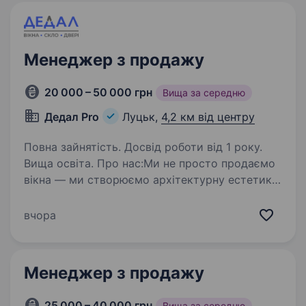
Менеджер з продажу
20 000 – 50 000 грн
Вища за середню
Дедал Pro
Луцьк,
4,2 км від центру
Повна зайнятість. Досвід роботи від 1 року.
Вища освіта. Про нас:Ми не просто продаємо
вікна — ми створюємо архітектурну естетику
та забезпечуємо енергоефективність будівель.
Наша місія — впроваджувати найкращі
вчора
рішення у сфері скління, перетворюючи
складні технічні запити…
Менеджер з продажу
25 000 – 40 000 грн
Вища за середню