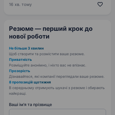
кондитерської продукції в Україні Вимоги:
16 хв. тому
Комунікабельність; Вміння…
Резюме — перший крок
до
нової роботи
Не більше 3 хвилин
Щоб створити та розмістити ваше
резюме.
Приватність
Розміщуйте анонімно, і ніхто вас не впізнає.
Прозорість
Дізнавайтеся, які компанії переглядали ваше резюме.
8 пропозицій щотижня
В середньому отримують шукачі з резюме і обирають
найкращі.
Ваші ім'я та прізвище