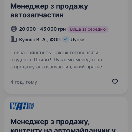
Менеджер з продажу
автозапчастин
20 000 – 45 000 грн
Вища за середню
Кузняк В. А., ФОП
Луцьк
Повна зайнятість. Також готові взяти
студента. Привіт! Шукаємо менеджера
з продажу автозапчастин, який прагне
працювати в динамічному середовищі
та розділяє цінності взаємної довіри,
4 год. тому
відкритості та ініціативності. Компанія «All
Parts» — є лідером в сфері постачання…
Менеджер з продажу,
контенту на автомайданчик у