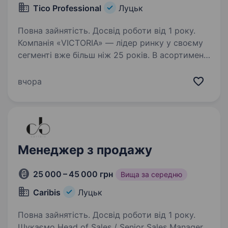
Tico Professional
Луцьк
Повна зайнятість. Досвід роботи від 1 року.
Компанія «VICTORIA» — лідер ринку у своєму
сегменті вже більш ніж 25 років. В асортименті
товарів компанії професійна косметика для
волосся, перукарські електроінструменти,
вчора
обладнання та витратні матеріали для…
Менеджер з продажу
25 000 – 45 000 грн
Вища за середню
Caribis
Луцьк
Повна зайнятість. Досвід роботи від 1 року.
Шукаємо Head of Sales / Senior Sales Manager