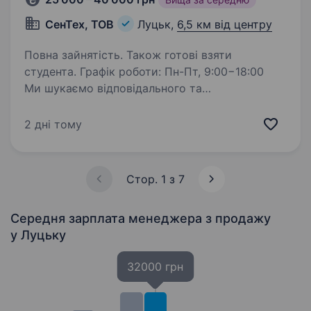
СенТех, ТОВ
Луцьк,
6,5 км від центру
Повна зайнятість. Також готові взяти
студента. Графік роботи: Пн-Пт, 9:00−18:00
Ми шукаємо відповідального та
цілеспрямованого менеджера з продажу.
Якщо у вас є досвід або бажання розвиватися
2 дні тому
в продажах — ми готові навчити всьому
необхідному. Обов’язки: Пошук…
Стор. 1 з 7
Середня зарплата менеджера з продажу
у Луцьку
32000 грн