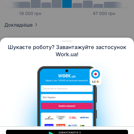
19 000 грн
47 000 грн
Докладніше
Шукаєте роботу? Завантажуйте застосунок
Work.ua!
Українська
Ресурси
Контакти
Про нас
Кар’єра
Новини Work.ua
Допомога
Умови використання