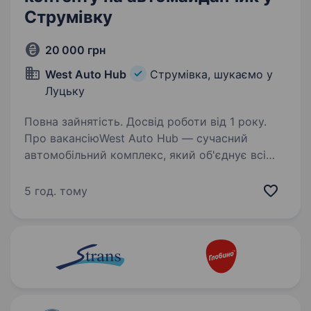
Струмівку
20 000 грн
West Auto Hub
Струмівка, шукаємо у
Луцьку
Повна зайнятість. Досвід роботи від 1 року.
Про вакансіюWest Auto Hub — сучасний
автомобільний комплекс, який об'єднує всі
послуги для імпорту, оформлення, продажу
та обслуговування транспортних засобів
5 год. тому
в одному місці. Ми шукаємо енергійного та
відповідального…