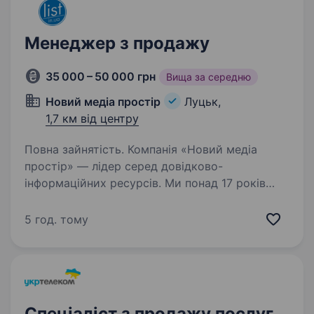
Менеджер з продажу
35 000 – 50 000 грн
Вища за середню
Новий медіа простір
Луцьк,
1,7 км від центру
Повна зайнятість. Компанія «Новий медіа
простір» — лідер серед довідково-
інформаційних ресурсів. Ми понад 17 років
активно розвиваємося у 50 містах, маємо
160+ співробітників та 8000+ постійних
5 год. тому
клієнтів. Наш продукт- це List.in.ua…
Спеціаліст з продажу послуг