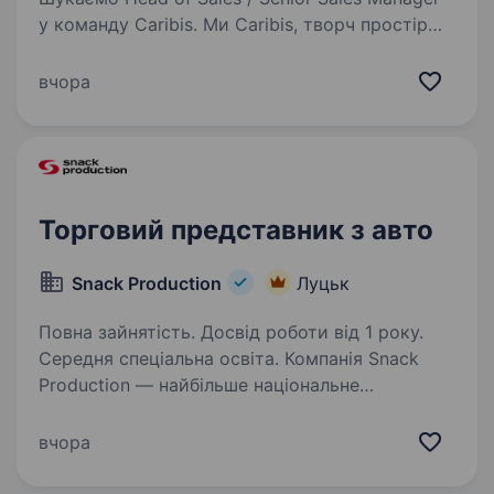
у команду Caribis. Ми Caribis, творч простір
Луцьку, де талановиті жінки створюють
справжню красу. У нашій дружній команді, яка
вчора
нагадує родину, ми шиємо унікальні речі…
Торговий представник з авто
Snack Production
Луцьк
Повна зайнятість. Досвід роботи від 1 року.
Середня спеціальна освіта. Компанія Snack
Production — найбільше національне
об'єднання торгово-виробничих підприємств
(ТМ Флінт, Сан Санич, Big Bob, Chipster’s,
вчора
Морські,), яке зберігає першість у своєму
сегменті й успішно здійснює свою діяльність…