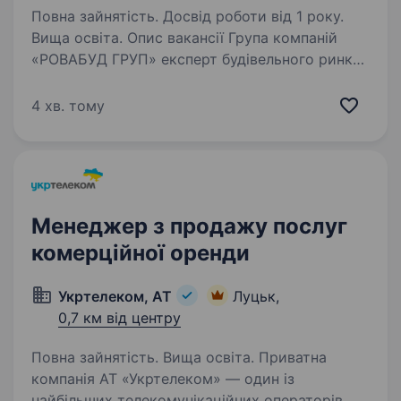
Повна зайнятість. Досвід роботи від 1 року.
Вища освіта. Опис вакансії Група компаній
«РОВАБУД ГРУП» експерт будівельного ринку,
що спеціалізується на продажу будівельних
матеріалів. Успішний досвід роботи доведений
4 хв. тому
постійно зростаючими показниками і
стабільної діяльністю…
Менеджер з продажу послуг
комерційної оренди
Укртелеком, АТ
Луцьк,
0,7 км від центру
Повна зайнятість. Вища освіта. Приватна
компанія АТ «Укртелеком» — один із
найбільших телекомунікаційних операторів