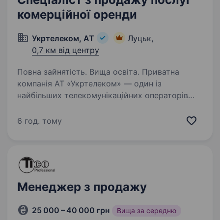
комерційної оренди
Укртелеком, АТ
Луцьк,
0,7 км від центру
Повна зайнятість. Вища освіта. Приватна
компанія АТ «Укртелеком» — один із
найбільших телекомунікаційних операторів
України. Ми забезпечуємо наших клієнтів
надійним інтернетом та сучасними цифровими
6 год. тому
послугами. Наша діяльність має стратегічне…
Менеджер з продажу
25 000 – 40 000 грн
Вища за середню