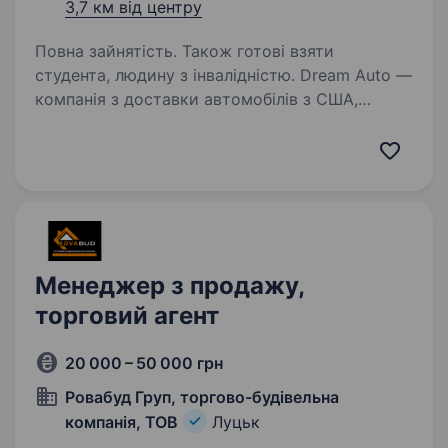
3,7 км від центру
Повна зайнятість. Також готові взяти
студента, людину з інвалідністю. Dream Auto —
компанія з доставки автомобілів з США,
Європи і Канади, яка стрімко розвивається і
з кожним днем стає краще. На посаду
«менеджер з продажу» потрібна амбітна
молода людина, яка знає чого прагне в житті…
Менеджер з продажу,
торговий агент
20 000 – 50 000 грн
Ровабуд Груп, торгово-будівельна
компанія, ТОВ
Луцьк