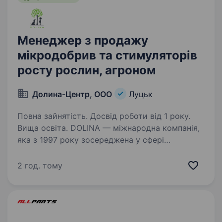
Менеджер з продажу
мікродобрив та стимуляторів
росту рослин, агроном
Долина-Центр, OOO
Луцьк
Повна зайнятість. Досвід роботи від 1 року.
Вища освіта. DOLINA — міжнародна компанія,
яка з 1997 року зосереджена у сфері
розробок, досліджень і впровадженні у
сільськогосподарське виробництво
2 год. тому
стимуляторів росту рослин, мікродобрив і
ад’ювантів. Станом на 2025 рік продуктове…