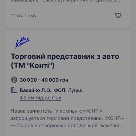
України. Ми забезпечуємо наших клієнтів
надійним інтернетом та сучасними цифровими
11 хв. тому
послугами. Наша діяльність має стратегічне…
Торговий представник з авто
(ТМ "Конті")
30 000 – 40 000 грн
Васейко Л.О., ФОП
, Луцьк,
4,2 км від центру
Повна зайнятість. У компанію«КОНТІ»
запрошується торговий представник. «КОНТI»
— 25 років створюємо солодкі мрії. Компанія
«КОНТІ» — один з найбільших виробників