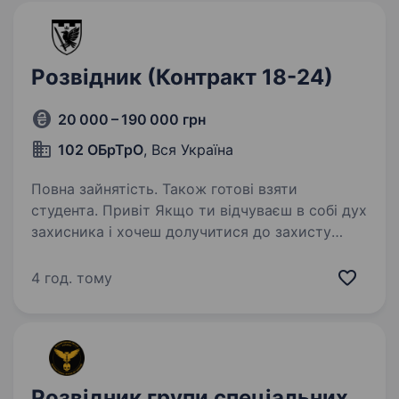
Розвідник (Контракт 18-24)
20 000 – 190 000 грн
102 ОБрТрО
, Вся Україна
Повна зайнятість. Також готові взяти
студента. Привіт Якщо ти відчуваєш в собі дух
захисника і хочеш долучитися до захисту
нашої країни — 102 окрема бригада Сил
територіальної оборони запрошує тебе стати
4 год. тому
розвідником на контракт 1 рік. Хто ми? 102
ОБрТрО — це бойове…
Розвідник групи спеціальних