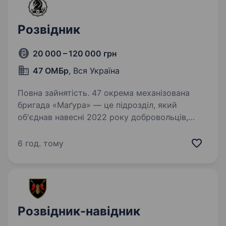
Розвідник
20 000 – 120 000 грн
47 ОМБр
, Вся Україна
Повна зайнятість. 47 окрема механізована
бригада «Маґура» — це підрозділ, який
об'єднав навесні 2022 року добровольців,
що не могли стояти осторонь, коли ворог
прийшов на нашу землю. З того часу
6 год. тому
ми боремось за свободу України
та повернення…
Розвідник-навідник