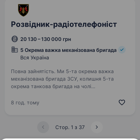
Розвідник-радіотелефоніст
20 130 – 130 000 грн
5 Окрема важка механізована бригада
Вся Україна
Повна зайнятість. Ми 5-та окрема важка
механізована бригада ЗСУ, колишня 5-та
окрема танкова бригада на чолі
з командиром, який здобув особливе визнання
в битві за Бахмут, коли його підрозділ
8 год. тому
утримував стратегічно важливі позиції…
Стор. 1 з 37