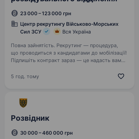
23 000 – 123 000 грн
Центр рекрутингу Військово-Морських
Сил ЗСУ
Вся Україна
Повна зайнятість. Рекрутинг — процедура,
що проводиться з кандидатами до мобілізації!
Підпишіть контракт зараз — це надасть вам
можливість обрати місце служби та отримати
всі соціальні гарантії вчасно. Основна
5 год. тому
інформація: Заробітна…
Розвідник
30 000 – 460 000 грн