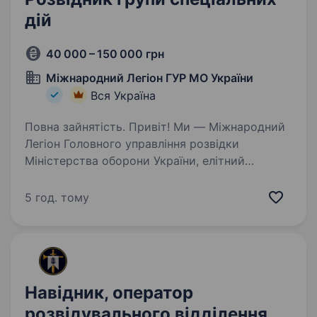
дій
40 000 – 150 000 грн
Міжнародний Легіон ГУР МО України
Вся Україна
Повна зайнятість. Привіт! Ми — Міжнародний
Легіон Головного управління розвідки
Міністерства оборони України, елітний
підрозділ, який стоїть на передовій у боротьбі
за свободу та безпеку нашої країни. Якщо ти
5 год. тому
відчуваєш поклик служити,…
Навідник, оператор
розвідувального відділення