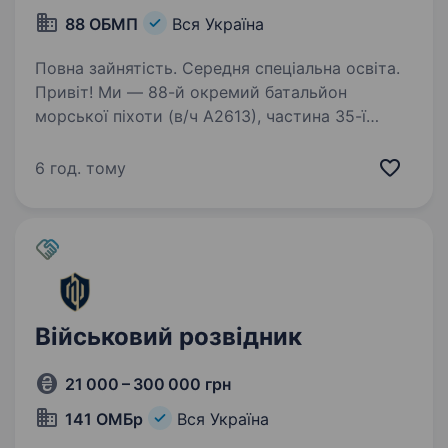
88 ОБМП
Вся Україна
Повна зайнятість. Середня спеціальна освіта.
Привіт! Ми — 88-й окремий батальйон
морської піхоти (в/ч А2613), частина 35-ї
окремої бригади морської піхоти ВМС
Збройних сил України. Наш девіз — «Ми там,
6 год. тому
де потрібні!» — і ми шукаємо операторів
безпілотних наземних…
Військовий розвідник
21 000 – 300 000 грн
141 ОМБр
Вся Україна