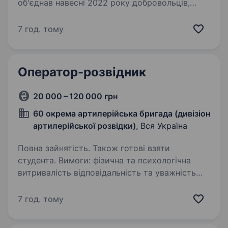
об'єднав навесні 2022 року добровольців,
що не могли стояти осторонь, коли ворог
прийшов на нашу землю. З того часу
7 год. тому
ми боремось за свободу України
та повернення…
Оператор-розвідник
20 000 – 120 000 грн
60 окрема артилерійська бригада (дивізіон
артилерійської розвідки)
, Вся Україна
Повна зайнятість. Також готові взяти
студента. Вимоги: фізична та психологічна
витривалість відповідальність та уважність
вміння працювати в команді, дотримуватися
субординації та військової дисципліни
7 год. тому
сфокусованість і прийняття зважених рішень
у стресових…