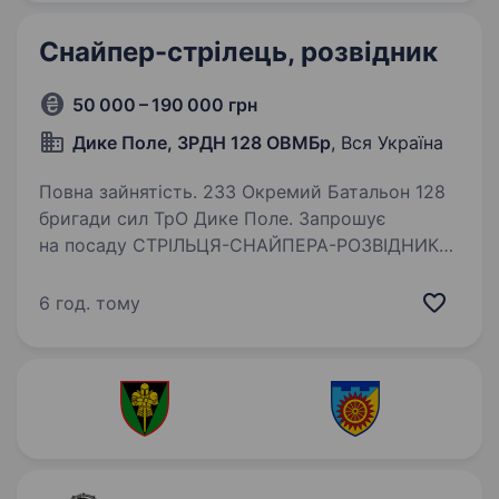
Снайпер-стрілець, розвідник
50 000 – 190 000 грн
Дике Поле, ЗРДН 128 ОВМБр
, Вся Україна
Повна зайнятість. 233 Окремий Батальон 128
бригади сил ТрО Дике Поле. Запрошує
на посаду СТРІЛЬЦЯ-СНАЙПЕРА-РОЗВІДНИКА
Хлопців, яки мають бойовий досвід
та служили у 2014−2024 роках, при бажанні,
6 год. тому
можемо брати на пряму в частину минаючи…