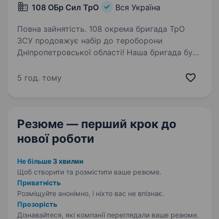
108 ОБр Сил ТрО
Вся Україна
Повна зайнятість. 108 окрема бригада ТрО
ЗСУ продовжує набір до тероборони
Дніпропетровської області! Наша бригада була
створена у 2018 році та наразі займає
достойне місце в системі територіальної
5 год. тому
оборони Збройних Сил України у складі…
Резюме — перший крок
до
нової роботи
Не більше 3 хвилин
Щоб створити та розмістити ваше
резюме.
Приватність
Розміщуйте анонімно, і ніхто вас не впізнає.
Прозорість
Дізнавайтеся, які компанії переглядали ваше резюме.