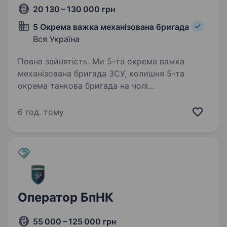
20 130 – 130 000 грн
5 Окрема важка механізована бригада
Вся Україна
Повна зайнятість. Ми 5-та окрема важка
механізована бригада ЗСУ, колишня 5-та
окрема танкова бригада на чолі
з командиром, який здобув особливе визнання
в битві за Бахмут, коли його підрозділ
6 год. тому
утримував стратегічно важливі позиції…
Оператор БпНК
55 000 – 125 000 грн