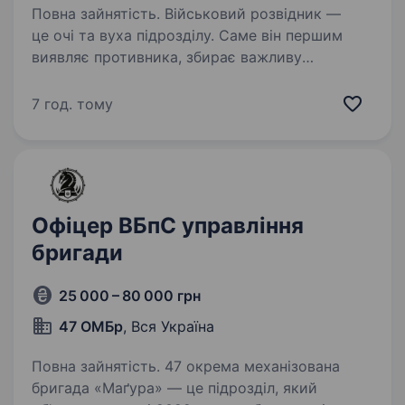
Повна зайнятість. Військовий розвідник —
це очі та вуха підрозділу. Саме він першим
виявляє противника, збирає важливу
інформацію, передає координати
та допомагає командуванню приймати
7 год. тому
правильні рішення. Якщо ти уважний,
витривалий,…
Офіцер ВБпС управління
бригади
25 000 – 80 000 грн
47 ОМБр
, Вся Україна
Повна зайнятість. 47 окрема механізована
бригада «Маґура» — це підрозділ, який