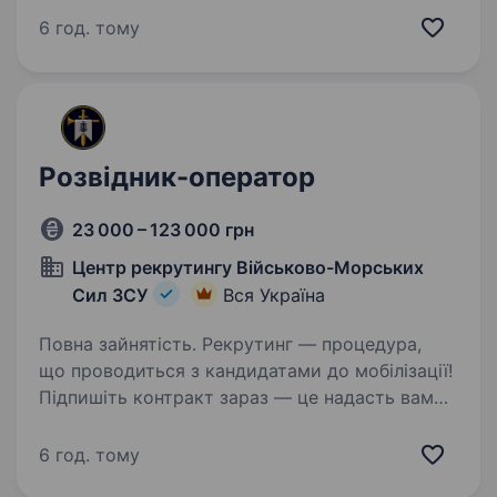
фізична форма високий рівень мотивації
6 год. тому
Умови роботи: мобілізація до кінця воєнного
стану або…
Розвідник-оператор
23 000 – 123 000 грн
Центр рекрутингу Військово-Морських
Сил ЗСУ
Вся Україна
Повна зайнятість. Рекрутинг — процедура,
що проводиться з кандидатами до мобілізації!
Підпишіть контракт зараз — це надасть вам
можливість обрати місце служби та отримати
всі соціальні гарантії вчасно. Основна
6 год. тому
інформація:Заробітна…