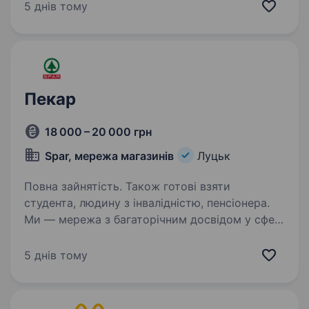
до нашої команди старшого пекаря. Ваші
5 днів тому
обов’язки: організація та контроль роботи
зміни; контроль…
Пекар
18 000 – 20 000 грн
Spar, мережа магазинів
Луцьк
Повна зайнятість. Також готові взяти
студента, людину з інвалідністю, пенсіонера.
Ми — мережа з багаторічним досвідом у сфері
ритейлу, яка ставить своїм головним
пріоритетом задоволення потреб наших
5 днів тому
клієнтів. Мережа SPAR запрошує на роботу
ПЕКАРЯ! Обов’язки: Виготовлення
хлібобулочних виробів;…