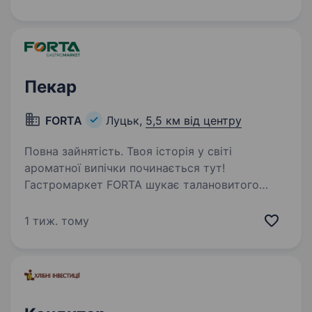
з радістю несуть у свої домівки. Що потрібно
робити Випікати хліб, булочки, круасани…
Пекар
FORTA
Луцьк,
5,5 км від центру
Повна зайнятість. Твоя історія у світі
ароматної випічки починається тут!
Гастромаркет FORTA шукає талановитого
Пекаря — того, хто не просто знає тіста,
а творить з них магію. Що ти робитимеш:
1 тиж. тому
Замішуватимеш, формуватимеш
та прикрашатимеш —…