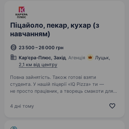
Піцайоло, пекар, кухар (з
навчанням)
23 500 – 26 000 грн
Кар'єра-Плюс, Захід
, Агенція
Луцьк,
2,1 км від центру
Повна зайнятість. Також готові взяти
студента. У нашій піцерії «IQ Pizza» ти —
не просто працівник, а творець смакоти для
сотень щасливих посмішок щодня. Тож
ми шукаємо у команду піцайоло, який готує
4 дні тому
не просто за рецептом, а з любов’ю. Обов’язки:
Приготування…