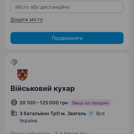
Додати місто
Продовжити
Військовий кухар
20 100 – 125 000 грн
Вища за середню
3 батальйон ТрО м. Звягель
Вся
Україна
Повна зайнятість. 3-й батальйон