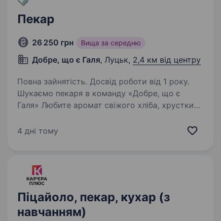
Пекар
26 250 грн
Вища за середню
Добре, що є Галя
, Луцьк,
2,4 км від центру
Повна зайнятість. Досвід роботи від 1 року.
Шукаємо пекаря в команду «Добре, що є
Галя» Любите аромат свіжого хліба, хрустких
круасанів та теплу атмосферу пекарні? Тоді
нам по дорозі! «Добре, що є Галя» — це нова
4 дні тому
сучасна пекарня та гастропростір, де щодня…
Піцайоло, пекар, кухар (з
навчанням)