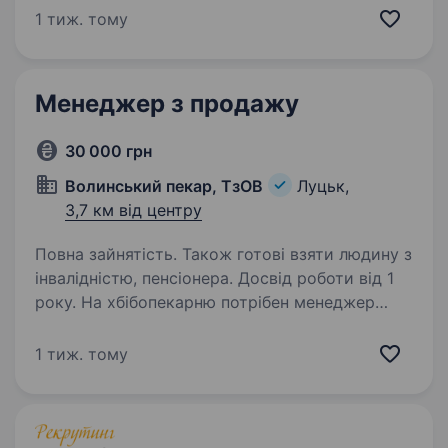
навіть якщо ти тільки починаєш свій шлях
1 тиж. тому
у професії. Головне — твоє бажання навчатися
і працювати з душею. Що ти будеш робити:…
Менеджер з продажу
30 000 грн
Волинський пекар, ТзОВ
Луцьк,
3,7 км від центру
Повна зайнятість. Також готові взяти людину з
інвалідністю, пенсіонера. Досвід роботи від 1
року. На хбібопекарню потрібен менеджер
з продажу хлібобулочних виробів. Вимоги:
досвід роботи, наявність прав категорії В. За
1 тиж. тому
більш детальною інформацією звертатись
за тел. 050 172 77 26