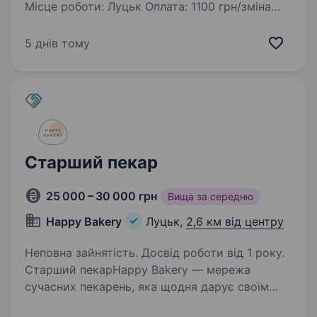
Місце роботи: Луцьк Оплата: 1100 грн/зміна
Графік: 3 дні роботи — 3 дні вихідних Вимоги:
Досвід не обов’язковий — усьому навчаємо
5 днів тому
Позитив, відповідальність, бажання вчитися…
Старший пекар
25 000 – 30 000 грн
Вища за середню
Happy Bakery
Луцьк,
2,6 км від центру
Неповна зайнятість. Досвід роботи від 1 року.
Старший пекарHappy Bakery — мережа
сучасних пекарень, яка щодня дарує своїм
гостям свіжу та якісну випічку. Запрошуємо