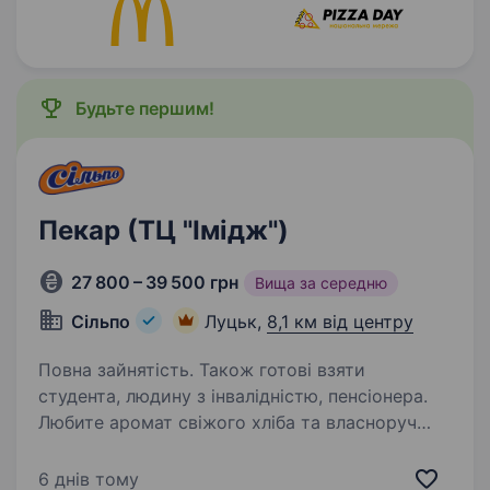
Будьте першим!
Пекар (ТЦ "Імідж")
27 800 – 39 500 грн
Вища за середню
Сільпо
Луцьк,
8,1 км від центру
Повна зайнятість. Також готові взяти
студента, людину з інвалідністю, пенсіонера.
Любите аромат свіжого хліба та власноруч
створювати теплу атмосферу? У «Сільпо»
пекар — це ремесло і магія, яку наші Гості
6 днів тому