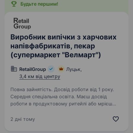
Будьте першим!
Виробник випічки з харчових
напівфабрикатів, пекар
(супермаркет "Велмарт")
RetailGroup
Луцьк,
3,4 км від центру
Повна зайнятість. Досвід роботи від 1 року.
Середня спеціальна освіта. Маєш досвід
роботи в продуктовому ритейлі або мрієш
розвиватись у цій сфері? Приєднуйся
до команди досвідчених фахівців, які люблять
2 дні тому
свою роботу, горять ідеєю, реалізовують
цікаві проєкти та із задоволенням діляться…