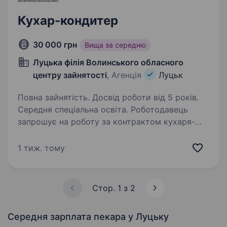
Кухар-кондитер
30 000 грн
Вища за середню
Луцька філія Волинського обласного
центру зайнятості
, Агенція
Луцьк
Повна зайнятість. Досвід роботи від 5 років.
Середня спеціальна освіта. Роботодавець
запрошує на роботу за контрактом кухаря-
кондитера Вимоги: професійно-технічна
освіта-кухар-кондитер; досвід роботи 6 років
1 тиж. тому
(бажано у готельно-ресторанному закладі);
знання стандартів контролю…
Стор. 1 з 2
Середня зарплата пекара
у Луцьку