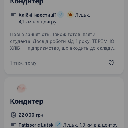
Кондитер
Хлібні інвестиції
Луцьк,
4,1 км від центру
Повна зайнятість. Також готові взяти
студента. Досвід роботи від 1 року. ТЕРЕМНО
ХЛІБ — підприємство, що входить до складу
одного із найбільших українських холдингів
«Хлібні інвестиції» (виробництво
1 тиж. тому
хлібобулочних та кондитерських виробів)
Запрошує до своєї команди — Кондитера
Ми бачимо…
Кондитер
22 000 грн
Patisserie Lutsk
Луцьк,
1,9 км від центру