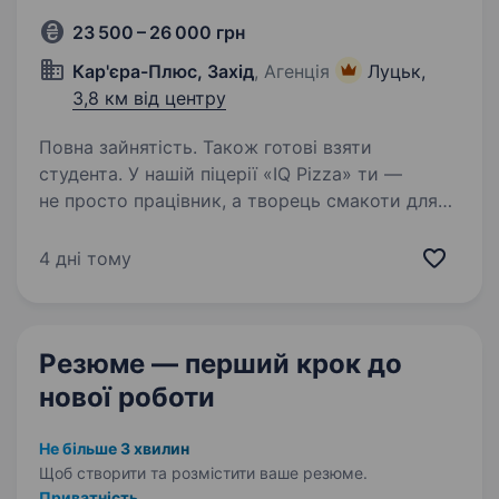
23 500 – 26 000 грн
Кар'єра-Плюс, Захід
, Агенція
Луцьк,
3,8 км від центру
Повна зайнятість. Також готові взяти
студента. У нашій піцерії «IQ Pizza» ти —
не просто працівник, а творець смакоти для
сотень щасливих посмішок щодня. Тож
ми шукаємо у команду піцайоло, який готує
4 дні тому
не просто за рецептом, а з любов’ю. Обов’язки:
Приготування…
Резюме — перший крок
до
нової роботи
Не більше 3 хвилин
Щоб створити та розмістити ваше
резюме.
Приватність