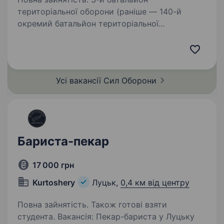
територіальної оборони (раніше — 140-й
окремий батальйон територіальної
оборони) — військове формування Сил
територіальної оборони Збройних Сил
України, у складі 115 окремої бригади
територіальної…
Усі вакансії Сил
Оборони
Бариста-пекар
17 000 грн
Kurtoshery
Луцьк,
0,4 км від центру
Повна зайнятість. Також готові взяти
студента. Вакансія: Пекар-бариста у Луцьку