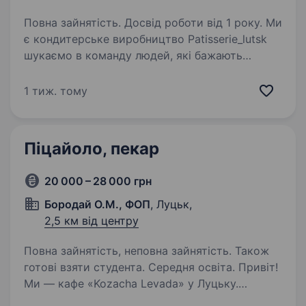
Повна зайнятість. Досвід роботи від 1 року. Ми
є кондитерське виробництво Patisserie_lutsk
шукаємо в команду людей, які бажають
навчатися та вдосконалюватись
в кондитерській сфері Вимоги: Досвід роботи
1 тиж. тому
у кондитерській сфері Охайність,
пунктуальність…
Піцайоло, пекар
20 000 – 28 000 грн
Бородай О.М., ФОП
, Луцьк,
2,5 км від центру
Повна зайнятість, неповна зайнятість. Також
готові взяти студента. Середня освіта. Привіт!
Ми — кафе «Kozacha Levada» у Луцьку.
Запрошуємо у нашу команду піцайоло-пекаря,