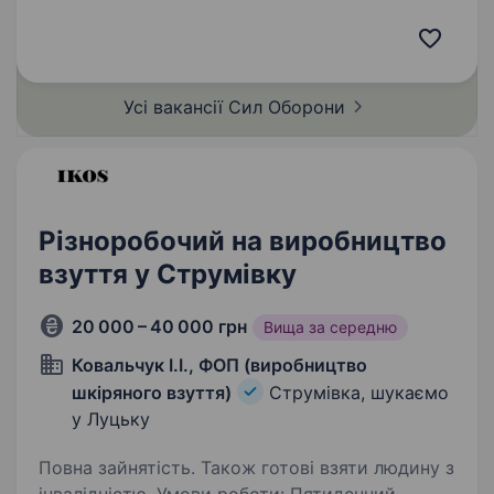
безпілотних систем Збройних Сил України,
який спеціалізується на забезпеченні
підрозділів СБС ефективними засобами
ураження, застосуванні…
Усі вакансії Сил
Оборони
Різноробочий на виробництво
взуття у Струмівку
20 000 – 40 000 грн
Вища за середню
Ковальчук І.І., ФОП (виробництво
шкіряного взуття)
Струмівка, шукаємо
у Луцьку
Повна зайнятість. Також готові взяти людину з