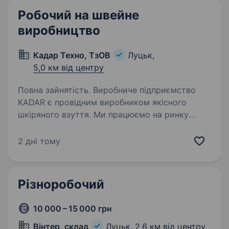
будівельних,…
Робочий на швейне
виробництво
Кадар Техно, ТзОВ
Луцьк,
5,0 км від центру
Повна зайнятість. Виробниче підприємство
KADAR є провідним виробником якісного
шкіряного взуття. Ми працюємо на ринку
понад 25 років. Нас знають і цінують клієнти,
як з усієї України, так і за кордоном.
2 дні тому
Оголошуємо набір на постійну…
Різноробочий
10 000 – 15 000 грн
Вінтер, склад
Луцьк,
2,6 км від центру