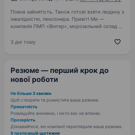
Повна зайнятість. Також готові взяти людину з
інвалідністю, пенсіонера. Привіт! Ми —
компанія ПМП «Вінтер», морозильний склад у
місті Луцьк Що тобі доведеться робити:
Підтримувати порядок і чистоту. Виконувати
3 дні тому
прості завдання, пов’язані з обслуговуванням
складу. Працювати у команді,…
Резюме — перший крок
до
нової роботи
Не більше 3 хвилин
Щоб створити та розмістити ваше
резюме.
Приватність
Розміщуйте анонімно, і ніхто вас не впізнає.
Прозорість
Дізнавайтеся, які компанії переглядали ваше резюме.
8 пропозицій щотижня