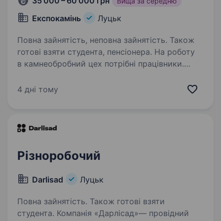
35 000 – 60 000 грн
Вища за середню
Експокамінь
Луцьк
Повна зайнятість, неповна зайнятість. Також
готові взяти студента, пенсіонера. На роботу
в камнеобробний цех потрібні працівники.
Вимоги: Вміння працювати з болгаркою. Графік
роботи — вільний. Заробітна плата висока!
4 дні тому
Різноробочий
Darlisad
Луцьк
Повна зайнятість. Також готові взяти
студента. Компанія «Дарлісад»— провідний