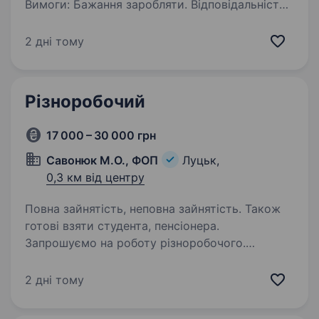
Вимоги: Бажання заробляти. Відповідальність.
Умови роботи: Повний робочий день.
Обов’язки:Робота на будівництві, внутрішні
2 дні тому
роботи, оздоблення, ріноробочі
Різноробочий
17 000 – 30 000 грн
Савонюк М.О., ФОП
Луцьк,
0,3 км від центру
Повна зайнятість, неповна зайнятість. Також
готові взяти студента, пенсіонера.
Запрошуємо на роботу різноробочого.
Здійснюємо поточні/капітальні ремонти
житлових/нежитлових будівель/приміщень.
2 дні тому
Обов’язки включатимуть: виконання підсобних
робіт; допомога майстрам у проведенні