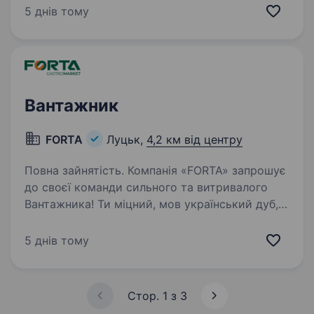
«якість», як абсолютний пріоритет
5 днів тому
у виробництві. А тому ми постійно
вдосконалюємо обладнання, покращуємо…
Вантажник
FORTA
Луцьк,
4,2 км від центру
Повна зайнятість. Компанія «FORTA» запрошує
до своєї команди сильного та витривалого
Вантажника! Ти міцний, мов український дуб,
працьовитий і надійний — саме такий, якого
ми шукаємо! Наші очікування: відповідальність
5 днів тому
і уважність…
Стор. 1 з 3