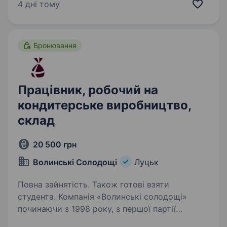
Робота стабільна, з офіційним графіком. Умови
4 дні тому
роботи: Графік: понеділок-п'ятниця,
08:00−17:00 (обід з 12:00 до 13:00) Стабільна…
Бронювання
Працівник, робочий на
кондитерське виробництво,
склад
20 500 грн
Волинські Солодощі
Луцьк
Повна зайнятість. Також готові взяти
студента. Компанія «Волинські солодощі»
починаючи з 1998 року, з першої партії
готового продукту визначила для себе