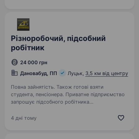
Ми маємо власне виробництво в Луцьку
та виготовляємо вироби,…
Різноробочий, підсобний
робітник
24 000 грн
Дановабуд, ПП
Луцьк,
3,5 км від центру
Повна зайнятість. Також готові взяти
студента, пенсіонера. Приватне підприємство
запрошує підсобного робітника
(різноробочого, дорожнього працівника).
Розглянемо кандидатів без досвіду роботи,
4 дні тому
та студентів від 16 років!!! Ми пропонуємо:
гарантію постійної роботи в умовах…