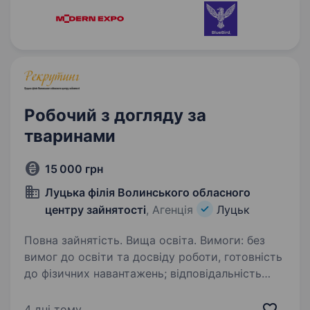
Робочий з догляду за
тваринами
15 000 грн
Луцька філія Волинського обласного
центру зайнятості
, Агенція
Луцьк
Повна зайнятість. Вища освіта. Вимоги: без
вимог до освіти та досвіду роботи, готовність
до фізичних навантажень; відповідальність
та любов до тварин Умови роботи: 5-денний
робочий тиждень, 8-годинний робочий день.
4 дні тому