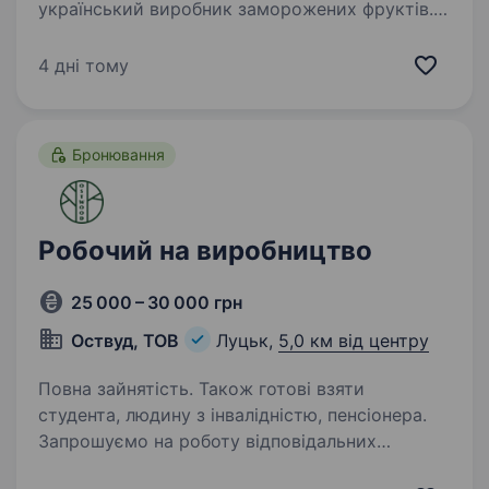
український виробник заморожених фруктів.
Компанія понад 20 років спеціалізується
на закупівлі, переробці, заморожуванні
4 дні тому
та реалізації високоякісних фруктів,
співпрацюючи з фермерами…
Бронювання
Робочий на виробництво
25 000 – 30 000 грн
Оствуд, ТОВ
Луцьк,
5,0 км від центру
Повна зайнятість. Також готові взяти
студента, людину з інвалідністю, пенсіонера.
Запрошуємо на роботу відповідальних
працівників на деревообробне виробництво.