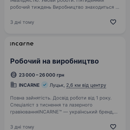
інвалідністю. Умови роботи: Пятиденний
робочий тиждень Виробництво знаходиться в
с.Струмівка Відомий вітчизняний виробник
шкіряного взуття ІКОS шукає в команду
3 дні тому
затягувальника взуття (взутьовик) та швачку
в виробничий цех…
Робочий на виробництво
23 000 – 26 000 грн
INCARNE
Луцьк,
2,6 км від центру
Повна зайнятість. Досвід роботи від 1 року.
Спеціаліст з тиснення та лазерного
гравіюванняINCARNE™ — український бренд,
який уже 10 років створює стильні
та довговічні аксесуари з натуральної шкіри.
3 дні тому