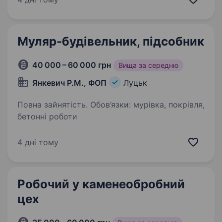
Обов’язки: турбота про тварин:…
Муляр-будівельник, підсобник
40 000 – 60 000 грн
Вища за середню
Янкевич Р.М., ФОП
Луцьк
Повна зайнятість. Обов’язки: мурівка, покрівля,
бетонні роботи
4 дні тому
Робочий у каменеобробний
цех