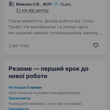
Мінєєва О.В., ФОП
Львів,
3,1 км від центру
Повна зайнятість. Досвід роботи від 1 року.
Привіт! На виробництво і в ательє одягу
ми шукаємо уважну та відповідальну швачку,
яка приєднається до нас у Львові.
Що ти будеш робити: Шити та ремонтувати
2 дні тому
жіночий одяг відповідно до встановлених
стандартів якості…
Резюме — перший крок
до
нової роботи
Не більше 3 хвилин
Щоб створити та розмістити ваше
резюме.
Приватність
Розміщуйте анонімно, і ніхто вас не впізнає.
Прозорість