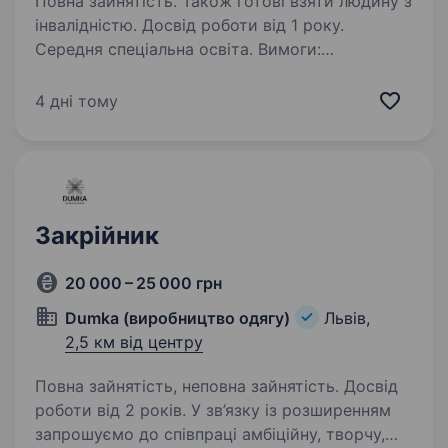
Повна зайнятість. Також готові взяти людину з
інвалідністю. Досвід роботи від 1 року.
Середня спеціальна освіта. Вимоги:
акуратність, уважність, бажання вчитись
Умови роботи: графік роботи з 9:00 до 18:00,
4 дні тому
також є можливість регулювати свої робочі
години Обов’язки: Пошиття, виробу від
початку до кінця по готовому крою…
Закрійник
20 000 – 25 000 грн
Dumka (виробництво одягу)
Львів,
2,5 км від центру
Повна зайнятість, неповна зайнятість. Досвід
роботи від 2 років. У зв’язку із розширенням
запрошуємо до співпраці амбіційну, творчу,