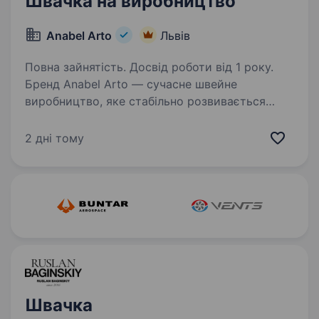
Швачка на виробництво
Anabel Arto
Львів
Повна зайнятість. Досвід роботи від 1 року.
Бренд Anabel Arto — сучасне швейне
виробництво, яке стабільно розвивається
понад 18 років та створює якісні вироби
жіночої білизни. У зв’язку зі збільшенням
2 дні тому
потужностей виробництва у місті Львів,
запрошуємо на постійну…
Швачка