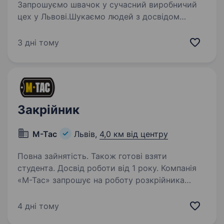
Запрошуємо швачок у сучасний виробничий
цех у Львові.Шукаємо людей з досвідом
роботи на промислових машинках, які цінують
стабільну роботу, хороші умови та своєчасну
3 дні тому
оплату праці. Працюємо у новому
комфортному цеху…
Закрійник
M-Tac
Львів,
4,0 км від центру
Повна зайнятість. Також готові взяти
студента. Досвід роботи від 1 року. Компанія
«M-Tac» запрошує на роботу розкрійника
деталей до нашого виробничого цеху у місті
Львів. Вимоги: Досвід роботи на аналогічній
4 дні тому
посаді від 1 року. Вміння працювати з різними