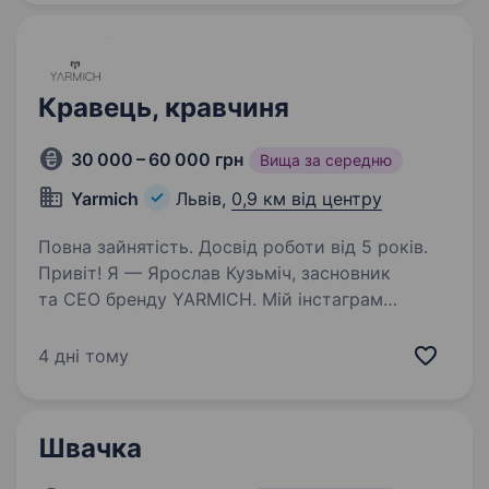
видами тканин і матеріалів…
Кравець, кравчиня
30 000 – 60 000 грн
Вища за середню
Yarmich
Львів,
0,9 км від центру
Повна зайнятість. Досвід роботи від 5 років.
Привіт! Я — Ярослав Кузьміч, засновник
та CEO бренду YARMICH. Мій інстаграм
https://instagram.com/yaroslav_mich?
igshid=YmMyMTA2M2Y= YARMICH —
4 дні тому
український бренд чоловічого одягу
у класичному стилі. Ми створюємо
не просто…
Швачка