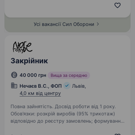
вимірів, розрахунок та розкрій міцних
матеріалів (наприклад,…
Усі вакансії Сил
Оборони
Закрійник
40 000 грн
Вища за середню
Нечаєв В.С., ФОП
Львів,
4,0 км від центру
Повна зайнятість. Досвід роботи від 1 року.
Обов’язки: розкрій виробів (95% трикотаж)
відповідно до реєстру замовлень; формування
настилів тканини; перевірка тканини