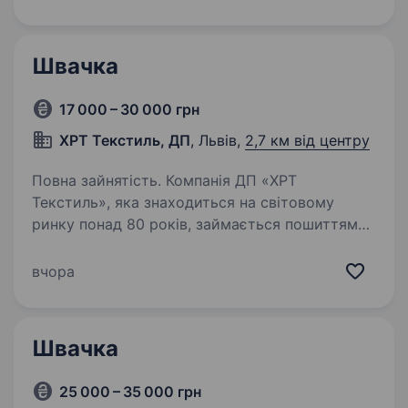
у нових, комфортних та зручних виробничих
приміщеннях. Є вакансії для…
Швачка
17 000 – 30 000 грн
ХРТ Текстиль, ДП
, Львів,
2,7 км від центру
Повна зайнятість. Компанія ДП «ХРТ
Текстиль», яка знаходиться на світовому
ринку понад 80 років, займається пошиттям
дитячого трикотажного одягу та спідньої
білизни шукає у свою команду швачок
вчора
у зв’язку із суттєвим розширенням. Наш…
Швачка
25 000 – 35 000 грн