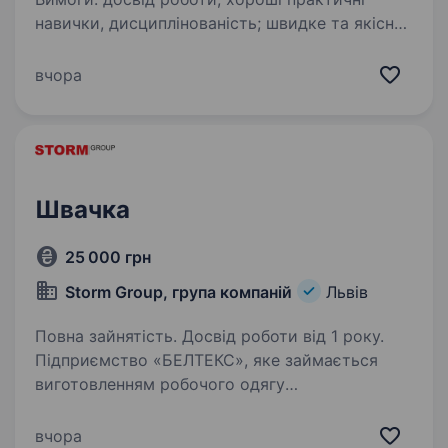
навички, дисциплінованість; швидке та якісне
виконання операцій; акуратне пошиття без
браку; бажання працювати та заробляти.
вчора
Умови роботи: 8-ми годинний робочий…
Швачка
25 000 грн
Storm Group, група компаній
Львів
Повна зайнятість. Досвід роботи від 1 року.
Підприємство «БЕЛТЕКС», яке займається
виготовленням робочого одягу
та автоаксесуарів, пропонує стабільну,
високооплачувану роботу для ШВАЧОК
вчора