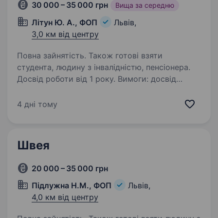
30 000 – 35 000 грн
Вища за середню
Літун Ю. А., ФОП
Львів,
3,0 км від центру
Повна зайнятість. Також готові взяти
студента, людину з інвалідністю, пенсіонера.
Досвід роботи від 1 року. Вимоги: досвід
роботи, хороші практичні навички,
дисциплінованість; швидке та якісне
4 дні тому
виконання операцій; акуратне пошиття без
браку; бажання працювати та заробляти.
Умови роботи: комфортне місце праці,…
Швея
20 000 – 35 000 грн
Підлужна Н.М., ФОП
Львів,
4,0 км від центру