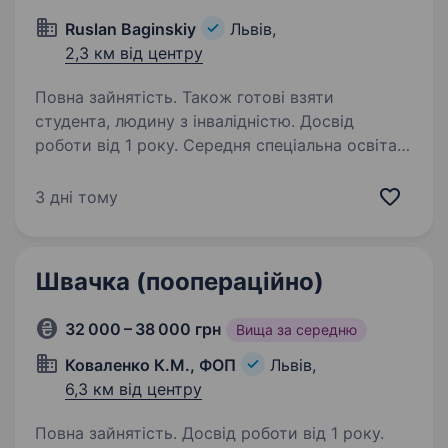
Ruslan Baginskiy
Львів,
2,3 км від центру
Повна зайнятість. Також готові взяти
студента, людину з інвалідністю. Досвід
роботи від 1 року. Середня спеціальна освіта.
Бренд Ruslan Baginskiy заснований у Львові
в 2015 році. Головні убори RB представлені
3 дні тому
в 25 країнах світу, серед наших клієнтів —
Мадонна, Бейонсе, Ріанна, Белла та Джиджи
Хадід. Про компанію пишуть The New York…
Швачка (поопераційно)
32 000 – 38 000 грн
Вища за середню
Коваленко К.М., ФОП
Львів,
6,3 км від центру
Повна зайнятість. Досвід роботи від 1 року.