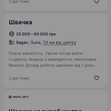
на наявність дефектів перед розкроєм;
2 дні тому
виконання розкрійних робіт сабельним
та дисковим…
Швачка
20 000 – 40 000 грн
Sagan
, Львів,
7,6 км від центру
Повна зайнятість. Також готові взяти
студента, людину з інвалідністю, пенсіонера.
Вимоги: Досвід роботи швачкою від 1 року
(бажано, але не обовʼязково) Акуратність,
відповідальність вміння працювати з різними
2 дні тому
видами тканин. Бажання навчатися
та працювати у команді. Умови роботи:
Комфортний…