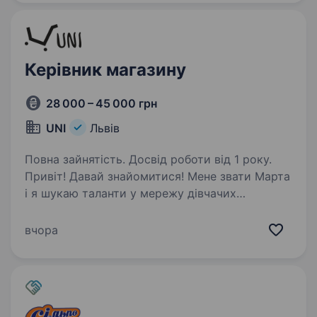
Керівник магазину
28 000 – 45 000 грн
UNI
Львів
Повна зайнятість. Досвід роботи від 1 року.
Привіт! Давай знайомитися! Мене звати Марта
і я шукаю таланти у мережу дівчачих
магазинів UNI. Ми радуємо покупців WOW-
обслуговуванням, позитивними емоціями
вчора
та крутими товарами вже більше трьох років
та не зупиняємося…