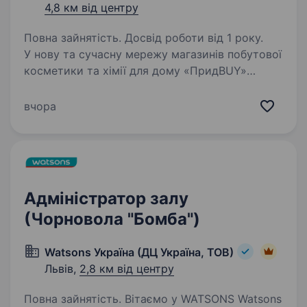
4,8 км від центру
Повна зайнятість. Досвід роботи від 1 року.
У нову та сучасну мережу магазинів побутової
косметики та хімії для дому «ПридBUY»
запрошуємо на роботу Адміністратора
магазину. Ми створюємо місце, де клієнт
вчора
завжди отримує більше, ніж покупку — він
отримує турботу,…
Адміністратор залу
(Чорновола "Бомба")
Watsons Україна (ДЦ Україна, ТОВ)
Львів,
2,8 км від центру
Повна зайнятість. Вітаємо у WATSONS Watsons