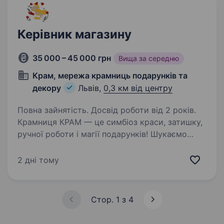
Контролює графіки…
Керівник магазину
35 000 – 45 000 грн
Вища за середню
Крам, мережа крамниць подарунків та
декору
Львів,
0,3 км від центру
Повна зайнятість. Досвід роботи від 2 років.
Крамниця КРАМ — це симбіоз краси, затишку,
ручної роботи і магії подарунків! Шукаємо
людину, яка зможе очолити цей простір
натхнення — Керівника / Керуючу крамниці
2 дні тому
подарунків та декору. Якщо ти любиш
естетику, порядок…
Стор. 1 з 4