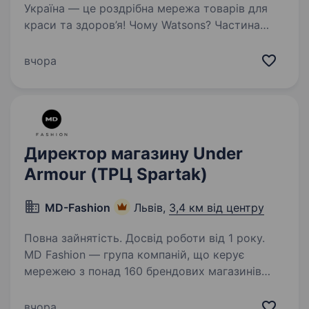
Україна — це роздрібна мережа товарів для
краси та здоров’я! Чому Watsons? Частина
великої сім'ї A.S. Watson Group: найбільшої
у світі мережі роздрібної торгівлі продукцією
вчора
для краси…
Директор магазину Under
Armour (ТРЦ Spartak)
MD-Fashion
Львів,
3,4 км від центру
Повна зайнятість. Досвід роботи від 1 року.
MD Fashion — група компаній, що керує
мережею з понад 160 брендових магазинів
по всій Україні, Центральній Азії та Молдові,
та представляє світові бренди Tommy Hilfiger,
вчора