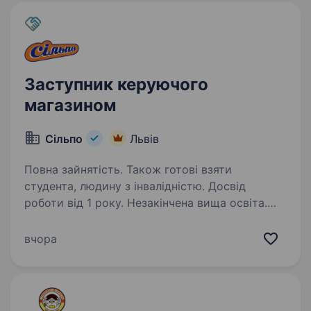
Заступник керуючого
магазином
Сільпо
Львів
Повна зайнятість. Також готові взяти
студента, людину з інвалідністю. Досвід
роботи від 1 року. Незакінчена вища освіта.
Керівники в наших супермаркетах амбітні, але
дуже людяні. Вони ставлять зрозумілі цілі
вчора
й справедливо контролюють їхні досягнення,
розвивають та мотивують своїх людей.
Приєднуйтесь! Для роботи вам знадобляться:
…