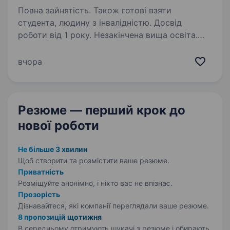
Повна зайнятість. Також готові взяти
студента, людину з інвалідністю. Досвід
роботи від 1 року. Незакінчена вища освіта.
HalfPrice — наймолодший бренд у MODIVO
Group і один із найшвидше зростаючих. Перші
вчора
магазини відкрито в Польщі в 2021 року,
в Україні в 2023, а сьогодні вже присутні на 14
європейських ринках із понад 190
Резюме — перший крок
до
магазинами…
нової роботи
Не більше 3 хвилин
Щоб створити та розмістити ваше
резюме.
Приватність
Розміщуйте анонімно, і ніхто вас не впізнає.
Прозорість
Дізнавайтеся, які компанії переглядали ваше резюме.
8 пропозицій щотижня
В середньому отримують шукачі з резюме і обирають