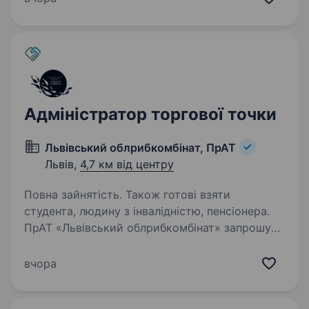
Calvin Klein, Diesel, Gant, G-Star Raw, Under…
Адміністратор торгової точки
Львівський облрибкомбінат, ПрАТ
Львів,
4,7 км від центру
Повна зайнятість. Також готові взяти
студента, людину з інвалідністю, пенсіонера.
ПрАТ «Львівський облрибкомбінат» запрошує
на роботу адміністратора торгової точки
на ринок Шувар!Основні обов’язки:
вчора
Організовує безперебійну роботу торгової
точки та координує роботу продавців.