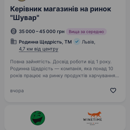
Керівник магазинів на ринок
"Шувар"
35 000 – 45 000 грн
Вища за середню
Родинна Щедрість, ТМ
Львів,
4,7 км від центру
Повна зайнятість. Досвід роботи від 1 року.
Родинна Щедрість — компанія, яка понад 10
років працює на ринку продуктів харчування,
активно розвивається та є одним із лідерів
у сегменті бакалії. Ми цінуємо
вчора
відповідальність, системність та якісну роботу
команди…