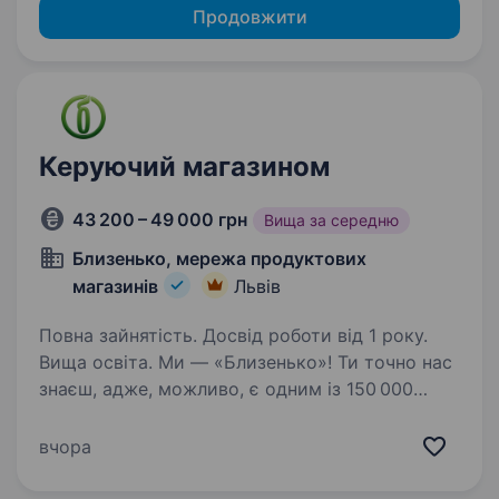
Продовжити
Керуючий магазином
43 200 – 49 000 грн
Вища за середню
Близенько, мережа продуктових
магазинів
Львів
Повна зайнятість. Досвід роботи від 1 року.
Вища освіта. Ми — «Близенько»! Ти точно нас
знаєш, адже, можливо, є одним із 150 000
покупців, які відвідують нас щодня.
Та ми хочемо, щоб ти став ще ближчим! Зараз
вчора
ми шукаємо Керуючого магазином у команду
близеньківських. Вибирай…