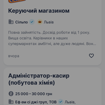
Керуючий магазином
Сільпо
Львів
Повна зайнятість. Досвід роботи від 1 року.
Вища освіта. Керівники в наших
супермаркетах амбітні, але дуже людяні. Вони
ставлять зрозумілі цілі й справедливо
контролюють їхнє досягнення, розвивають
вчора
та мотивують своїх людей. Приєднуйтесь! Для
роботи вам знадобляться: …
Адміністратор-касир
(побутова хімія)
25 000 – 30 000 грн
Еф ем сі джі груп, ТОВ
Львів,