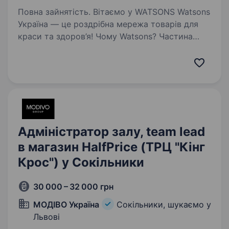
Повна зайнятість. Вітаємо у WATSONS Watsons
Україна — це роздрібна мережа товарів для
краси та здоров’я! Чому Watsons? Частина
великої сім'ї A.S. Watson Group: найбільшої
у світі мережі роздрібної торгівлі продукцією
для краси…
Адміністратор залу, team lead
в магазин HalfPrice (ТРЦ "Кінг
Крос") у Сокільники
30 000 – 32 000 грн
МОДІВО Україна
Сокільники, шукаємо у
Львові