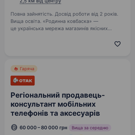
2,5 км від центру
Повна зайнятість. Досвід роботи від 2 років.
Вища освіта. «Родинна ковбаска» —
це українська мережа магазинів якісних
м’ясних виробів, що поєднує традиції,
стабільність і сучасний підхід до управління.
У зв’язку з розвитком мережі запрошуємо
до команди Керівника групи…
Гаряча
Регіональний продавець-
консультант мобільних
телефонів та аксесуарів
60 000 – 80 000 грн
Вища за середню