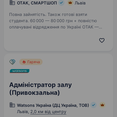
ОТАК, СМАРТШОП
Львів
Повна зайнятість. Також готові взяти
студента. 60 000 — 80 000 грн + повністю
оплачувані відрядження по Україні ОТАК —
це не просто робота, це можливість
заробляти, подорожувати та будувати кар'єру
в одній з найбільших мереж магазинів техніки
в Україні! Ми 20+…
Гаряча
Адміністратор залу
(Привокзальна)
Watsons Україна (ДЦ Україна, ТОВ)
Львів,
2,0 км від центру