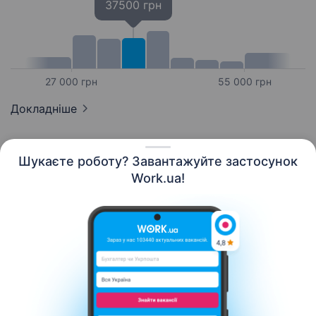
37500 грн
27 000 грн
55 000 грн
Докладніше
Шукаєте роботу? Завантажуйте застосунок
Work.ua!
Українська
Ресурси
Контакти
Про нас
Кар’єра