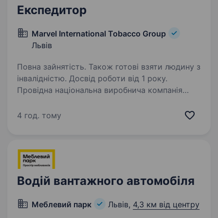
Експедитор
Marvel International Tobacco Group
Львів
Повна зайнятість. Також готові взяти людину з
інвалідністю. Досвід роботи від 1 року.
Провідна національна виробнича компанія
Marvel International Tobacco Group, що працює
над розвитком брендів як на національному,
4 год. тому
так і на міжнародному рівні та прагне
забезпечувати своїх споживачів найширшим
вибором…
Водій вантажного автомобіля
Меблевий парк
Львів,
4,3 км від центру