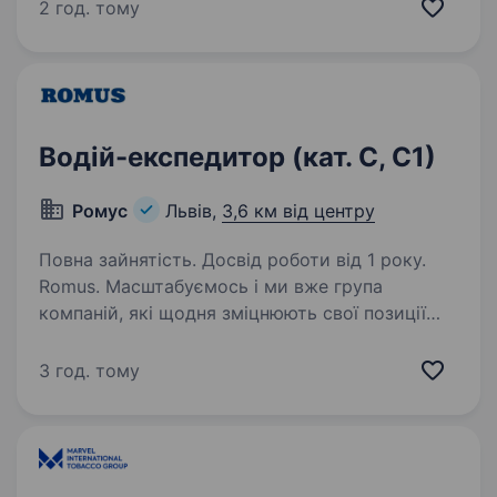
посвідчення категорії В, С або С1, та досвіду
2 год. тому
керування бусом. відсутність шкідливих
звичок,…
Водій-експедитор (кат. С, С1)
Ромус
Львів,
3,6 км від центру
Повна зайнятість. Досвід роботи від 1 року.
Romus. Масштабуємось і ми вже група
компаній, які щодня зміцнюють свої позиції
на ринку України та за її межами. Про
стабільний розвиток вказують 25 років
3 год. тому
невпинної роботи, багаторічні партнерські
відносини та клієнтська…