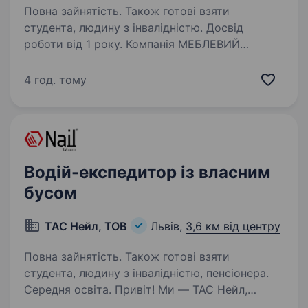
Повна зайнятість. Також готові взяти
студента, людину з інвалідністю. Досвід
роботи від 1 року. Компанія МЕБЛЕВИЙ
ПАРК — виробник корпусних меблів запрошує
на роботу водія Основні вимоги: водійське
4 год. тому
посвідчення категорії С, С1; досвід роботи
на вантажному авто до 3500; уважність,
відповідальність, відсутність…
Водій-експедитор із власним
бусом
ТАС Нейл, ТОВ
Львів,
3,6 км від центру
Повна зайнятість. Також готові взяти
студента, людину з інвалідністю, пенсіонера.
Середня освіта. Привіт! Ми — ТАС Нейл,
компанія, яка займається виробництвом