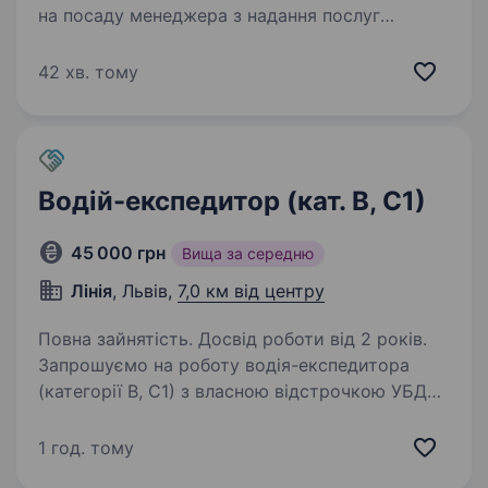
на посаду менеджера з надання послуг
вантажних перевезень www.fm-auto.com.ua
Що ми пропонуємо: Робочий день з 9.00
42 хв. тому
до 17.00 (субота, неділя — вихідні) Навчання та
підтримку…
Водій-експедитор (кат. В, С1)
45 000 грн
Вища за середню
Лінія
, Львів,
7,0 км від центру
Повна зайнятість. Досвід роботи від 2 років.
Запрошуємо на роботу водія-експедитора
(категорії В, С1) з власною відстрочкою УБД
Робота в Рясне на бувшій території заводу
«Електрон». Графік роботи: понеділок —
1 год. тому
п’ятниця, 09.00−18.00 Офіційне