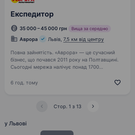
Експедитор
35 000 – 45 000 грн
Вища за середню
Аврора
Львів,
7,5 км від центру
Повна зайнятість. «Аврора» — це сучасний
бізнес, що почався 2011 року на Полтавщині.
Сьогодні мережа налічує понад 1700
магазинів, 4 офіси підтримки та 6 логістичних
хабів в Україні. Наша команда — це понад
6 год. тому
16000 аврорівців, які…
Стор. 1 з 13
у Львові