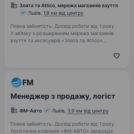
Злата та Attico, мережа магазинів взуття
Львів,
1,8 км від центру
Повна зайнятість. Досвід роботи від 1 року.
У зв’язку з розширенням мережа магазинів
взуття та аксесуарів «Злата та Attico»
оголошує конкурс на посаду «Водій-
комірник». Водій з функціоналом комірника
(60/40%). Вимоги: досвід роботи водієм;
водійські права…
Менеджер з продажу, логіст
ФМ-Авто
Львів,
3,9 км від центру
Повна зайнятість. Досвід роботи від 1 року.
Логістична компанія «ФМ-АВТО» запрошує