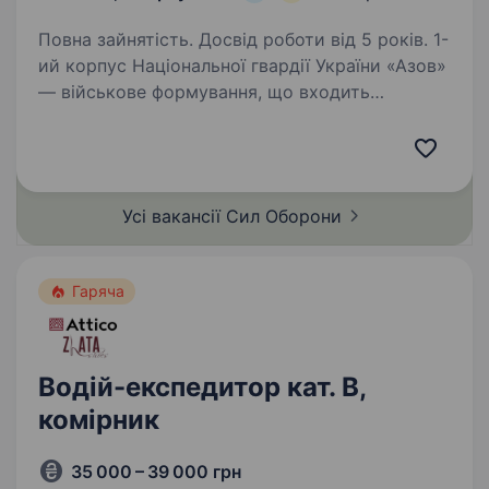
Повна зайнятість. Досвід роботи від 5 років. 1-
ий корпус Національної гвардії України «Азов»
— військове формування, що входить
до складу НГУ. Підрозділ збирає команду
вмотивованих фахівців, які готові бути
прикладом та працювати разом на перемогу.
Обов’язки:…
Усі вакансії Сил
Оборони
Гаряча
Водій-експедитор кат. В,
комірник
35 000 – 39 000 грн