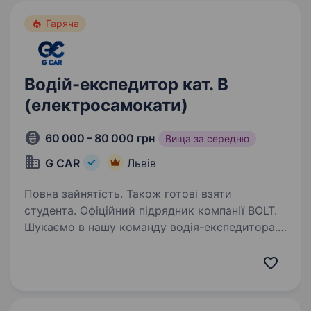
Гаряча
Водій-експедитор кат. В
(електросамокати)
60 000 – 80 000 грн
Вища за середню
G CAR
Львів
Повна зайнятість. Також готові взяти
студента. Офіційний підрядник компанії BOLT.
Шукаємо в нашу команду водія-експедитора.
Вимоги: Досвід водіння авто від трьох років
(категорія «В»). Відсутність застережень до
фізичних навантажень. Організованість…