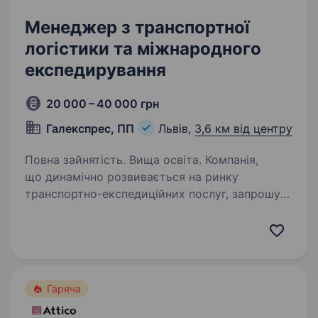
Менеджер з транспортної
логістики та міжнародного
експедирування
20 000 – 40 000 грн
Галекспрес, ПП
Львів,
3,6 км від центру
Повна зайнятість. Вища освіта. Компанія,
що динамічно розвивається на ринку
транспортно-експедиційних послуг, запрошує
до команди енергійного та цілеспрямованого
фахівця. Ми шукаємо людину, яка готова стати
частиною професійної команди. Розглядаємо…
Гаряча