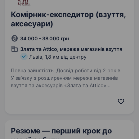
Комірник-експедитор (взуття,
аксесуари)
34 000 – 38 000 грн
Злата та Attico, мережа магазинів взуття
Львів,
1,8 км від центру
Повна зайнятість. Досвід роботи від 2 років.
У зв’язку з розширенням мережа магазинів
взуття та аксесуарів «Злата та Attico»
оголошує конкурс на посаду «Комірника-
експедитора». Комірник з функціоналом
експедитора (60/40%). Вимоги:
відповідальність; пунктуальність;…
Резюме — перший крок
до