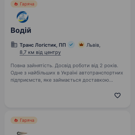
Гаряча
Водій
Транс Логістик, ПП
Львів,
8,7 км від центру
Повна зайнятість. Досвід роботи від 2 років.
Одне з найбільших в Україні автотранспортних
підприємств, яке займається доставкою
продуктів харчування, ТРАНС ЛОГІСТИК ПП,
запрошує на роботу водіїв вантажних
автомобілів. Побажання до досвіду і
професійних навиків…
Гаряча