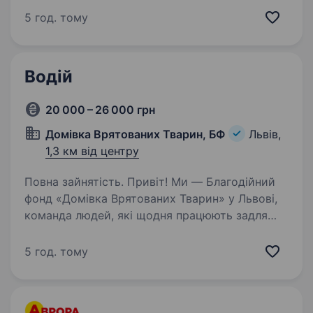
та оптовою і роздрібною торгівлею засобами
5 год. тому
кріплення у Львові. Запрошуємо до нашої
дружньої команди експедитора із власним
авто. Що входить до твоїх обов’язків:…
Водій
20 000 – 26 000 грн
Домівка Врятованих Тварин, БФ
Львів,
1,3 км від центру
Повна зайнятість. Привіт! Ми — Благодійний
фонд «Домівка Врятованих Тварин» у Львові,
команда людей, які щодня працюють задля
порятунку та турботи про тварин,
що потребують допомоги. Якщо ти хочеш
5 год. тому
долучитися до доброї справи, маєш…