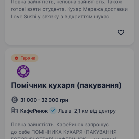
Повна зайнятість, неповна зайнятість. Також
готові взяти студента. Кухар Мережа доставки
Love Sushi у зв’язку з відкриттям шукає
кухарів! Розглядаємо кандидатів без досвіду!
РОБОТА НЕДАЛЕКО ВІД ДОМУ! маємо локації
в кожному районі міста. Тому телефонуй —
підберемо найзручніший…
Гаряча
Помічник кухаря (пакування)
31 000 – 32 000 грн
КафеРинок
Львів,
2,1 км від центру
Повна зайнятість. КафеРинок запрошує
до себе ПОМІЧНИКА КУХАРЯ (ПАКУВАННЯ