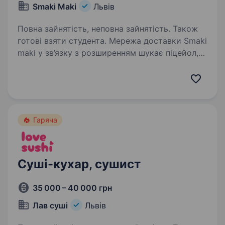
Smaki Maki
Львів
Повна зайнятість, неповна зайнятість. Також
готові взяти студента. Мережа доставки Smaki
maki у зв’язку з розширенням шукає піцейол,
піцмайстрів! Розглядаємо кандидатів без
досвіду! РОБОТА НЕДАЛЕКО ВІД ДОМУ! Маємо
локації в кожному районі міста. Тому
телефонуй — підберемо найзручніший…
Гаряча
Суші-кухар, сушист
35 000 – 40 000 грн
Лав суші
Львів