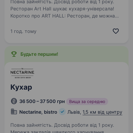
Повна зайнятість. Досвід роботи від 1 року.
Ресторан Art Hall шукає кухаря-універсала!
Коротко про ART HALL: Ресторан, де можна
весело провести час в компанії друзів, співати
в караоке. Наші гості насолоджуються
1 год. тому
авторською кухнею, оригінальними
коктейлями…
Будьте першим!
Кухар
36 500 – 37 500 грн
Вища за середню
Nectarine, bistro
Львів,
1,5 км від центру
Повна зайнятість. Досвід роботи від 1 року.
Мережа закладів швидкого харчування