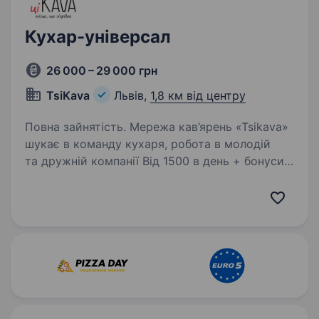
Кухар-універсал
26 000 – 29 000 грн
TsiKava
Львів,
1,8 км від центру
Повна зайнятість. Мережа кав’ярень «Tsikava»
шукає в команду кухаря, робота в молодій
та дружній компанії Від 1500 в день + бонуси
+ чайові Графік 7/7 Хто нам потрібний?
Відповідальність, порядність, бажання вчитися
та розвиватися;…