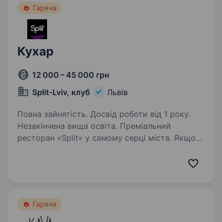
Гаряча
Кухар
12 000 – 45 000 грн
Split-Lviv, клуб
Львів
Повна зайнятість. Досвід роботи від 1 року.
Незакінчена вища освіта. Преміальний
ресторан «Split» у самому серці міста. Якщо
ви хочете працювати у стабільному ресторані
з хорошою репутацією, сучасною кухнею
та командою, яка працює разом роками —
будемо раді знайомству. Ми шукаємо…
Гаряча