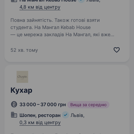
4,8 км від центру
Повна зайнятість. Також готові взяти
студента. На Мангал Kebab House
— це мережа закладів На Мангал, які вже
більше 10 років будують культуру street food.
Запрошуємо до себе в команду КУХАРЯ
52 хв. тому
Що ми хочемо бачити у тобі: Досвід роботи
буде перевагою, але не обов’язковий…
Кухар
33 000 – 37 000 грн
Вища за середню
Шопен, ресторан
Львів,
0,3 км від центру