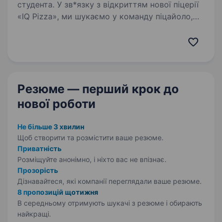
студента. У зв*язку з відкриттям нової піцерії
«IQ Pizza», ми шукаємо у команду піцайоло,
який готує не просто за рецептом,
а з любов’ю. Обов’язки: Приготування піци
за технологічними картами (точність +
старанність —…
Резюме — перший крок
до
нової роботи
Не більше 3 хвилин
Щоб створити та розмістити ваше
резюме.
Приватність
Розміщуйте анонімно, і ніхто вас не впізнає.
Прозорість
Дізнавайтеся, які компанії переглядали ваше резюме.
8 пропозицій щотижня
В середньому отримують шукачі з резюме і обирають
найкращі.