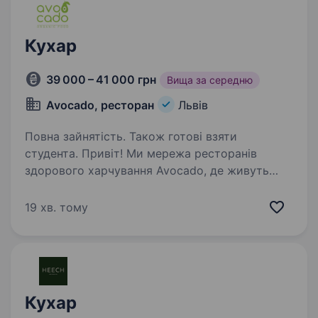
Кухар
39 000 – 41 000 грн
Вища за середню
Avocado, ресторан
Львів
Повна зайнятість. Також готові взяти
студента. Привіт! Ми мережа ресторанів
здорового харчування Avocado, де живуть
неймовірні поєднання з авокадо та безліч
смачних та корисних страв. Шукаємо в нашу
19 хв. тому
драйвову команду крутого кухаря. Локації:
Староєврейська,…
Кухар