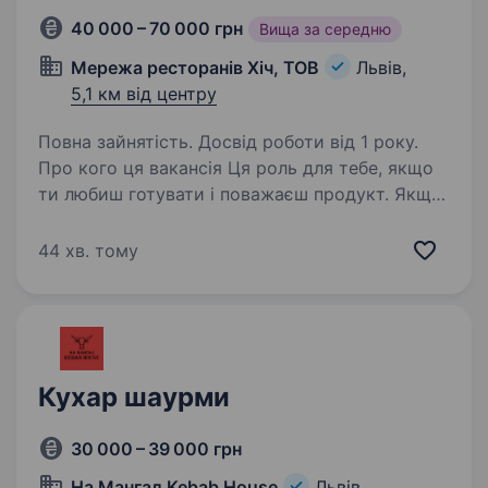
40 000 – 70 000 грн
Вища за середню
Мережа ресторанів Хіч, ТОВ
Львів,
5,1 км від центру
Повна зайнятість. Досвід роботи від 1 року.
Про кого ця вакансія Ця роль для тебе, якщо
ти любиш готувати і поважаєш продукт. Якщо
тобі важливо, щоб страва була не просто
«видана», а зроблена добре: вчасно, охайно,
44 хв. тому
смачно, стабільно і з увагою до деталей…
Кухар шаурми
30 000 – 39 000 грн
На Мангал Kebab House
Львів,