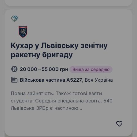
Кухар у Львівську зенітну
ракетну бригаду
20 000 – 55 000 грн
Вища за середню
Військова частина А5227
, Вся Україна
Повна зайнятість. Також готові взяти
студента. Середня спеціальна освіта. 540
Львівська ЗРБр є частиною
найтехнологічнішого виду сил оборони,
забезпечує надійний захист Привіт!
Запрошуємо тебе стати частиною команди