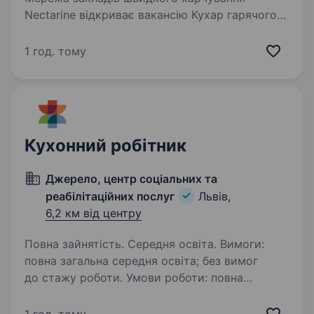
Nectarine відкриває вакансію Кухар гарячого
процесу! Ми- сучасна мережа ресторанів
швидкого харчування, яка вже завоювала
1 год. тому
серця наших гостей, приєднуйся до нашої
команди! Познайомся…
Кухонний робітник
Джерело, центр соціальних та
реабілітаційних послуг
Львів,
6,2 км від центру
Повна зайнятість. Середня освіта. Вим​оги:
повна загальна середня освіта; без вимог
до стажу роботи. Умови роботи: повна
зайнятість: 8-годинний робочий день графік
роботи 07:00 — 15:30 Обов’язки: Забезпечує