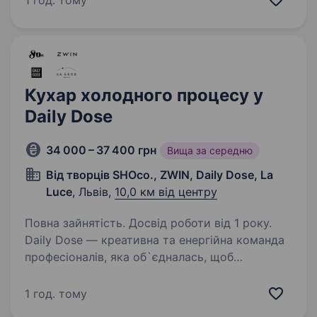
1 год. тому
доставку та підготовку продуктів…
Кухар холодного процесу у
Daily Dose
34 000 – 37 400 грн
Вища за середню
Від творців SHOco., ZWIN, Daily Dose, La
Luce
, Львів,
10,0 км від центру
Повна зайнятість. Досвід роботи від 1 року.
Daily Dose — креативна та енергійна команда
професіоналів, яка об`єдналась, щоб
відкривати нові горизонти нереальних смаків
нашим гостям. Локація, де тебе вже чекають:
1 год. тому
вул. Шевченка 62 (центр, р-н церкви Анни)…