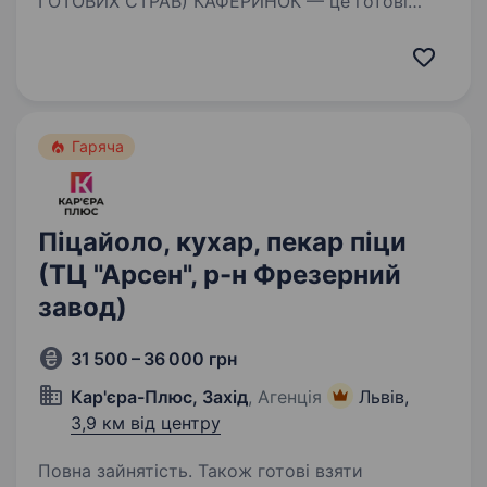
ГОТОВИХ СТРАВ) КАФЕРИНОК — це готові
страви на щодень, власне виробництво
та мережа із 13 закладів у Львові. ЩО МИ
ПРОПОНУЄМО: ЗП двічі на місяць (1560 зміна…
Гаряча
Піцайоло, кухар, пекар піци
(ТЦ "Арсен", р-н Фрезерний
завод)
31 500 – 36 000 грн
Кар'єра-Плюс, Захід
, Агенція
Львів,
3,9 км від центру
Повна зайнятість. Також готові взяти