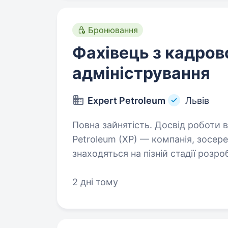
Бронювання
Фахівець з кадров
адміністрування
Expert Petroleum
Львів
Повна зайнятість. Досвід роботи від 2 років. Заснована в
Petroleum (XP) — компанія, зосере
знаходяться на пізній стадії розр
екологічнішими, продуктивнішим
2 дні тому