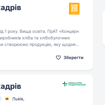
кадрів
. Вища освіта. ПрАТ «Концерн
иробників хліба та хлібобулочних
в ми створюємо продукцію, яку щодня
нуючи традиції, сучасні технології…
Зберегти
кадрів
Львів,