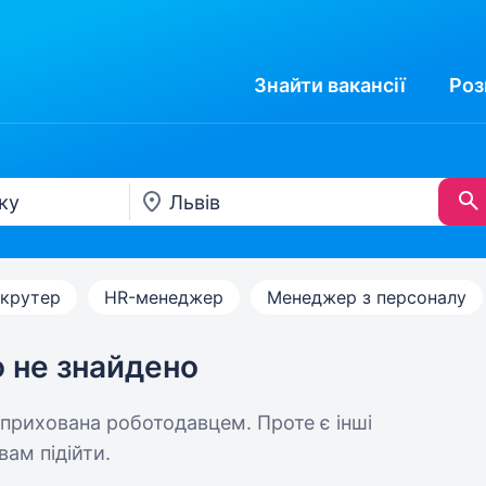
Знайти
вакансії
Роз
крутер
HR-менеджер
Менеджер з персоналу
ю не знайдено
 прихована роботодавцем. Проте є інші
вам підійти.