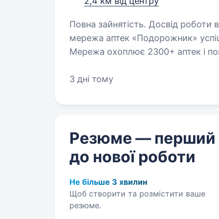
2,4 км від центру
Повна зайнятість. Досвід роботи від 1 р
мережа аптек «Подорожник» успіш
Мережа охоплює 2300+ аптек і пона
України. У зв’язку з розширенням
3 дні тому
Резюме — перший
до нової роботи
Не більше 3 хвилин
Щоб створити та розмістити ваше
резюме.