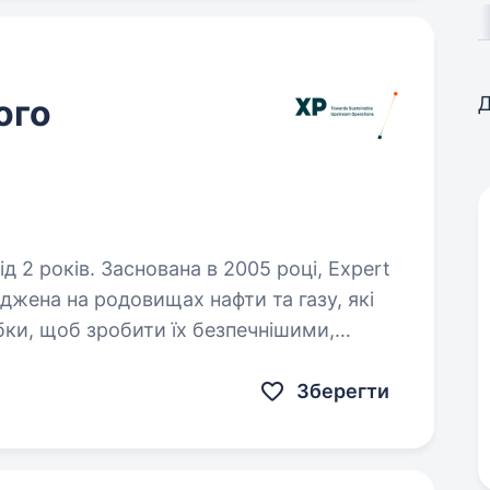
ого
Д
 2005 році, Expert
джена на родовищах нафти та газу, які
обки, щоб зробити їх безпечнішими,
и та більш прибутковими…
Зберегти