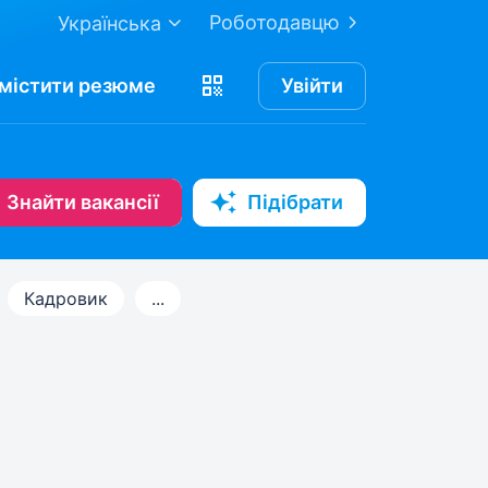
Роботодавцю
Українська
містити
резюме
Увійти
Знайти вакансії
Підібрати
Кадровик
...