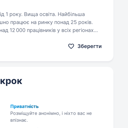
оку. Вища освіта. Найбільша
но працює на ринку понад 25 років.
д 12 000 працівників у всіх регіонах
 команди в пошуках інспектора з кадрів…
Зберегти
 крок
Приватність
Розміщуйте анонімно, і ніхто вас не
впізнає.