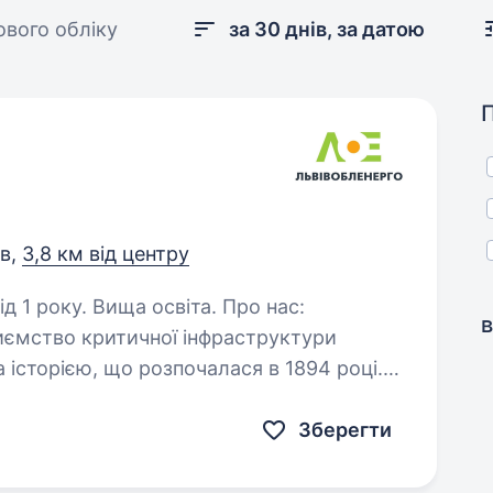
ового обліку
за 30 днів, за датою
ів,
3,8 км від центру
оку. Вища освіта. Про нас:
в
иємство критичної інфраструктури
 історією, що розпочалася в 1894 році.
АТ «Львівобленерго» стабільно працює…
Зберегти