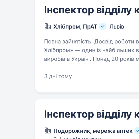
Інспектор відділу 
Хлібпром, ПрАТ
Львів
Повна зайнятість. Досвід роботи від 1 року
Хлібпром» — один із найбільших в
виробів в Україні. Понад 20 рокі
обирають мільйони українців, поєд
3 дні тому
Інспектор відділу 
Подорожник, мережа аптек