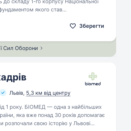
 до складу 1-го корпусу Національної
, фундаментом якого став
гади Азов, розширився до полку…
Зберегти
ії Сил
Оборони
кадрів
Львів,
5,3 км від центру
дна з найбільших
раїни, яка вже понад 30 років допомагає
и розпочали свою історію у Львові