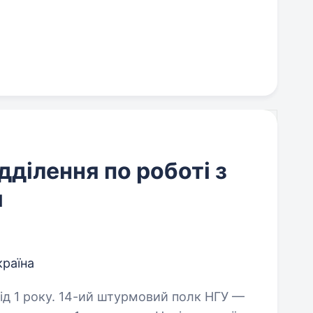
дділення по роботі з
м
країна
мовий полк НГУ —