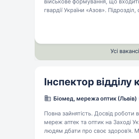
військове формування, що входить
гвардії України «Азов». Підрозділ
Інтернаціональний батальйон бри
Усі ваканс
Інспектор відділу 
Біомед, мережа оптик (Львів)
Повна зайнятість. Досвід роботи від 1 року. БІОМЕД — о
мереж аптек та оптик на Заході Ук
людям дбати про своє здоров’я. М