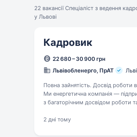
22 вакансії
Спеціаліст з ведення кадр
у Львові
Кадровик
22 680 – 30 900 грн
Львівобленерго, ПрАТ
Льв
Повна зайнятість. Досвід роботи від 1 р
Ми енергетична компанія — підпр
з багаторічним досвідом роботи та
Попри всі виклики сьогодення Пр
2 дні тому