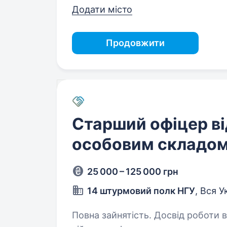
Додати місто
Продовжити
Старший офіцер ві
особовим складо
25 000 – 125 000 грн
14 штурмовий полк НГУ
, Вся У
Повна зайнятість. Досвід роботи від 1 року. 14-ий штур