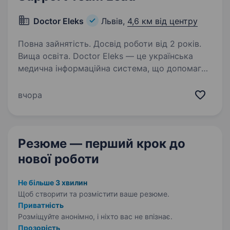
Doctor Eleks
Львів,
4,6 км від центру
Повна зайнятість. Досвід роботи від 2 років.
Вища освіта. Doctor Eleks — це українська
медична інформаційна система, що допомагає
автоматизувати роботу клінік, лікарів і
пацієнтів по всій країні. Ми шукаємо
вчора
досвідченого лідера, який очолить команду
підтримки та забезпечить…
Резюме — перший крок
до
нової роботи
Не більше 3 хвилин
Щоб створити та розмістити ваше
резюме.
Приватність
Розміщуйте анонімно, і ніхто вас не впізнає.
Прозорість