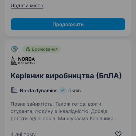
Додати місто
Продовжити
Бронювання
Керівник виробництва (БпЛА)
Norda dynamics
Львів
Повна зайнятість. Також готові взяти
студента, людину з інвалідністю. Досвід
роботи від 2 років. Ми шукаємо Керівника
інженерного відділу (БпЛА) — людину, яка
поєднує технічну глибину з умінням
4 дні тому