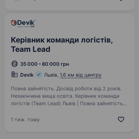
організовувати роботу команди. Ви очолите
інженерний відділ (~3−5 осіб), який відповідає
за збірку, підготовку та ремонт…
Керівник команди логістів,
Team Lead
35 000 – 80 000 грн
Devik
Львів,
1,6 км від центру
Повна зайнятість. Досвід роботи від 2 років.
Незакінчена вища освіта. Керівник команди
логістів (Team Lead) Львів | Повна зайнятість
Devik — логістична компанія з понад 30-
річним досвідом. Шукаємо сильного логіста,
1 тиж. тому
який готовий не лише працювати з власними
клієнтами, а й керувати…