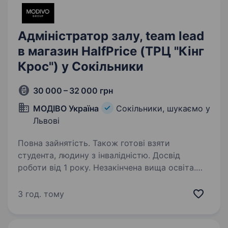
Адміністратор залу, team lead
в магазин HalfPrice (ТРЦ "Кінг
Крос") у Сокільники
30 000 – 32 000 грн
МОДІВО Україна
Сокільники, шукаємо у
Львові
Повна зайнятість. Також готові взяти
студента, людину з інвалідністю. Досвід
роботи від 1 року. Незакінчена вища освіта.
HalfPrice — наймолодший бренд у MODIVO
Group і один із найшвидше зростаючих. Перші
3 год. тому
магазини відкрито в Польщі в 2021 року,
в Україні в 2023, а сьогодні вже присутні на 14