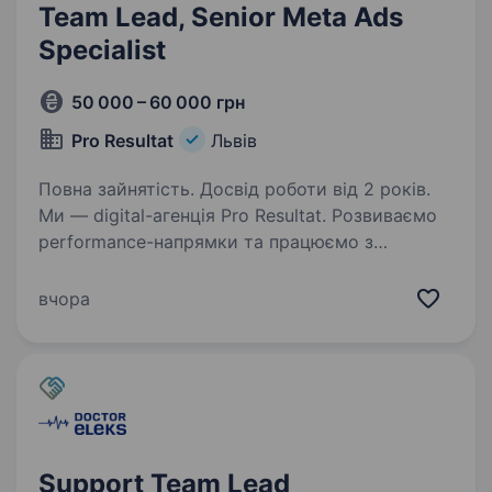
Team Lead, Senior Meta Ads
Specialist
50 000 – 60 000 грн
Pro Resultat
Львів
Повна зайнятість. Досвід роботи від 2 років.
Ми — digital-агенція Pro Resultat. Розвиваємо
performance-напрямки та працюємо з
бізнесами у сферах e-commerce, послуг,
медицини, HoReCa та інших нішах. Зараз ми
вчора
відкриваємо окремий напрям таргетованої
реклами (Meta…
Support Team Lead