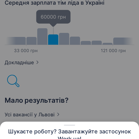
Середня зарплата тім ліда
в Україні
60000 грн
33 000 грн
121 000 грн
Докладніше
Мало результатів?
Усі вакансії
у Львові
Шукаєте роботу? Завантажуйте застосунок
Work.ua!