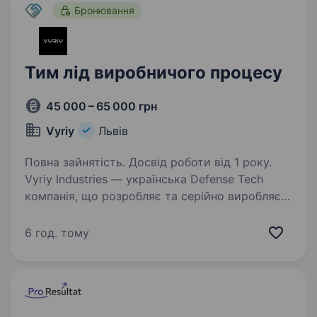
європейських ринках із понад 190
Бронювання
магазинами…
Тим лід виробничого процесу
45 000 – 65 000 грн
Vyriy
Львів
Повна зайнятість. Досвід роботи від 1 року.
Vyriy Industries — українська Defense Tech
компанія, що розробляє та серійно виробляє
автономні системи для роботи в реальних
бойових умовах для понад 200 підрозділів Сил
6 год. тому
оборони України. Ми створюємо технології,…