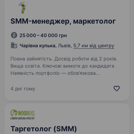
SMM-менеджер, маркетолог
25 000 – 40 000 грн
Чарівна кулька
, Львів,
5,7 км від центру
Повна зайнятість. Досвід роботи від 2 років.
Вища освіта. Ключові вимоги до кандидата
Наявність портфоліо — обов’язкова
демонстрація успішних кейсів (фото,
змонтовані Reels/TikTok). Мобільна зйомка —
4 дні тому
вміння якісно знімати на телефон у різних
умовах освітлення. Навички…
Таргетолог (SMM)