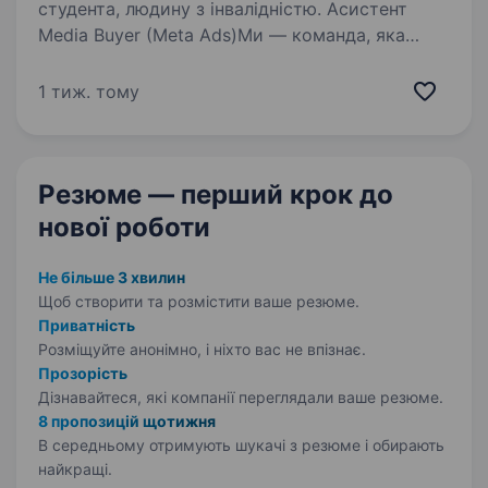
студента, людину з інвалідністю. Асистент
Media Buyer (Meta Ads)Ми — команда, яка
працює з міжнародними проєктами
у вертикалі Social/Dating та постійно
1 тиж. тому
масштабує рекламні кампанії на глобальних
ринках. Мінімальний досвід роботи
таргетологом, Media…
Резюме — перший крок
до
нової роботи
Не більше 3 хвилин
Щоб створити та розмістити ваше
резюме.
Приватність
Розміщуйте анонімно, і ніхто вас не впізнає.
Прозорість
Дізнавайтеся, які компанії переглядали ваше резюме.
8 пропозицій щотижня
В середньому отримують шукачі з резюме і обирають
найкращі.