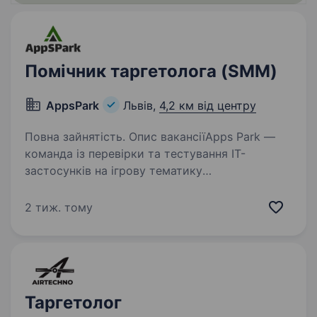
Помічник таргетолога (SMM)
AppsPark
Львів,
4,2 км від центру
Повна зайнятість. Опис вакансіїApps Park —
команда із перевірки та тестування IT-
застосунків на ігрову тематику
Ми перевіряємо програми на відповідність
вимогам, виявляємо приховані умови
2 тиж. тому
та ризики, щоб гарантувати безпеку для
користувачів…
Таргетолог