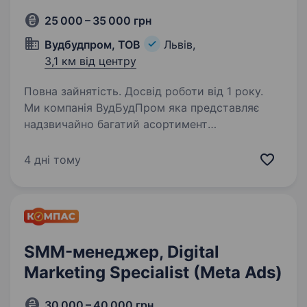
25 000 – 35 000 грн
Вудбудпром, ТОВ
Львів,
3,1 км від центру
Повна зайнятість. Досвід роботи від 1 року.
Ми компанія ВудБудПром яка представляє
надзвичайно багатий асортимент
будматеріалів на вибір (шпаклівки, фарби,
лаки, масла, віск і багато іншого). У нас амбітні
4 дні тому
плани, саме тому ми шукаємо Таргетологів
та Smm…
SMM-менеджер, Digital
Marketing Specialist (Meta Ads)
30 000 – 40 000 грн