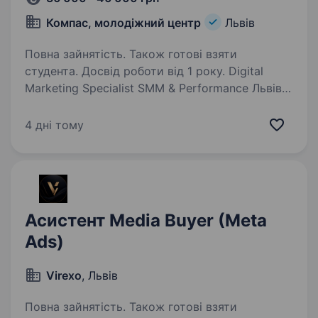
Компас, молодіжний центр
Львів
Повна зайнятість. Також готові взяти
студента. Досвід роботи від 1 року. Digital
Marketing Specialist SMM & Performance Львів |
Повна зайнятість | Офіційне працевлаштування
Шукаємо маркетолога, який любить не лише
4 дні тому
запускати рекламу, а й створювати контент,
тестувати гіпотези та бачити…
Асистент Media Buyer (Meta
Ads)
Virexo
, Львів
Повна зайнятість. Також готові взяти