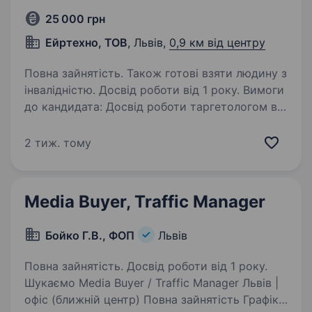
25 000 грн
Ейртехно, ТОВ
, Львів,
0,9 км від центру
Повна зайнятість. Також готові взяти людину з
інвалідністю. Досвід роботи від 1 року. Вимоги
до кандидата: Досвід роботи таргетологом від
1 року (Facebook Ads, Instagram Ads; Google
Ads). Впевнене володіння Meta Ads Manager:
2 тиж. тому
налаштування кампаній, аудиторій,
ретаргетингу, A/B тестування. Розуміння…
Media Buyer, Traffic Manager
Бойко Г.В., ФОП
Львів
Повна зайнятість. Досвід роботи від 1 року.
Шукаємо Media Buyer / Traffic Manager Львів |
офіс (ближній центр) Повна зайнятість Графік