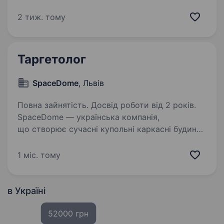
роботи: Пн-Пт, 10:00—18:00 (офіс, не
віддалено) Ми — команда, що займається
2 тиж. тому
digital-маркетингом та просуванням онлайн-
продуктів…
Таргетолог
SpaceDome
, Львів
Повна зайнятість. Досвід роботи від 2 років.
SpaceDome — українська компанія,
що створює сучасні купольні каркасні будинки
для життя, відпочинку та туристичного
бізнесу. Наші будинки поєднують інноваційну
1 міс. тому
сферичну архітектуру, функціональність і
комфорт, а…
в Україні
52000 грн