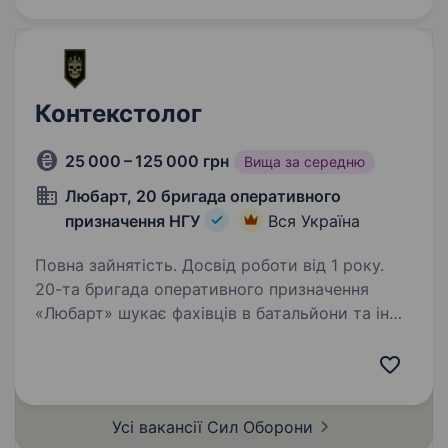
Контекстолог
25 000 – 125 000 грн
Вища за середню
Любарт, 20 бригада оперативного
призначення НГУ
Вся Україна
Повна зайнятість. Досвід роботи від 1 року.
20-та бригада оперативного призначення
«Любарт» шукає фахівців в батальйони та інші
підрозділи. Обов’язки: Запускати
та оптимізовувати кампанії в Google Ads
(Search, Display, Shopping); Вести
та масштабувати…
Усі вакансії Сил
Оборони