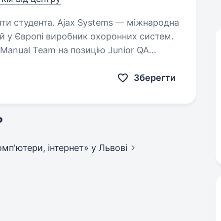
Systems — міжнародна
ий у Європі виробник охоронних систем.
Manual Team на позицію Junior QA
адачі: Тестування Back-end; …
Зберегти
?
 комп'ютери, інтернет»
у Львові