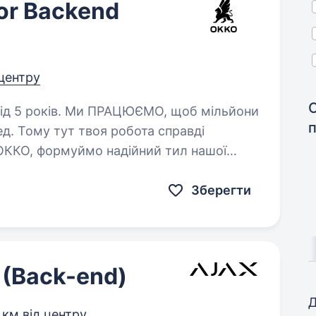
or Backend
 центру
ЄМО, щоб мільйони
ед. Тому тут твоя робота справді
ОККО, формуймо надійний тил нашої
анди ОККО! Шукаємо Strong…
Зберегти
 (Back-end)
Д
 км від центру