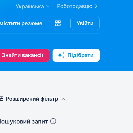
Роботодавцю
Українська
містити
резюме
Увійти
Знайти вакансії
Підібрати
Розширений фільтр
Пошуковий запит