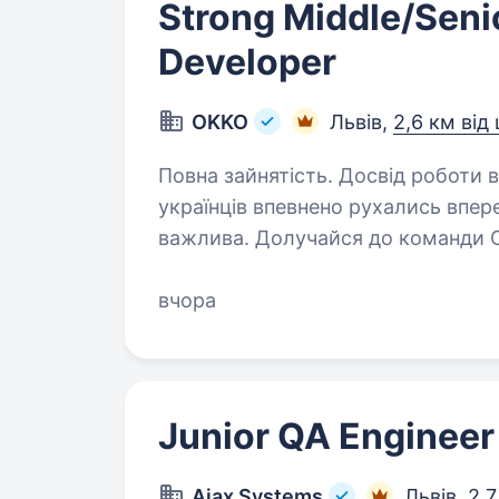
Strong Middle/Seni
Developer
OKKO
Львів,
2,6 км від
Повна зайнятість. Досвід роботи від 5 років. Ми ПРАЦЮ
українців впевнено рухались впер
важлива. Долучайся до команди 
країни разом! Долучайся до ком
вчора
Junior QA Engineer
Ajax Systems
Львів,
2,7