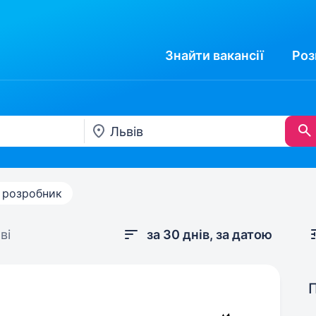
Знайти
вакансії
Роз
 розробник
ві
за 30 днів, за датою