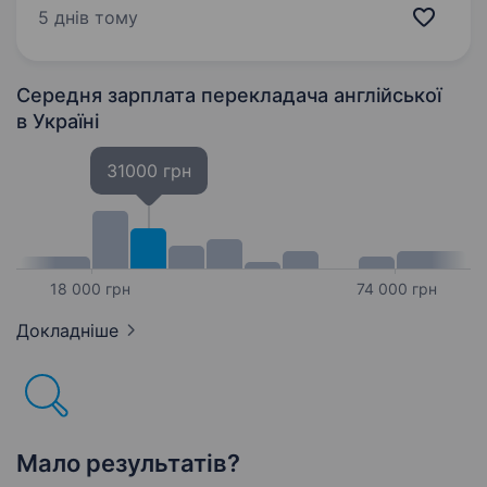
відстрочка від мобілізації Місце служби: м.
5 днів тому
Львів (аеропорт) або Львівська область…
Середня зарплата перекладача англійської
в Україні
31000 грн
18 000 грн
74 000 грн
Докладніше
Мало результатів?