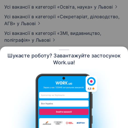
Усі вакансії в категорії «Освіта, наука»
у Львові
Усі вакансії в категорії «Секретаріат, діловодство,
АГВ»
у Львові
Усі вакансії в категорії «ЗМІ, видавництво,
поліграфія»
у Львові
Шукаєте роботу? Завантажуйте застосунок
Work.ua!
Українська
Ресурси
Контакти
Про нас
Кар’єра
Новини Work.ua
Допомога
Умови використання