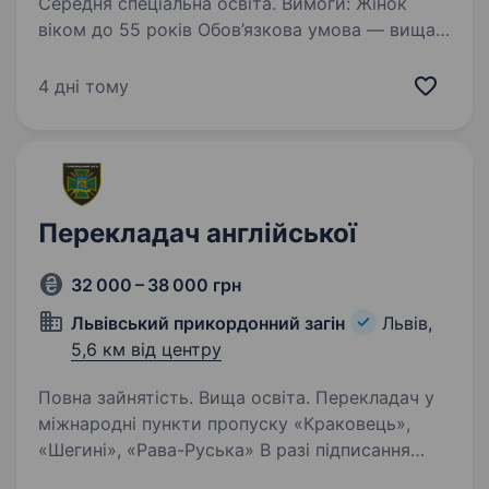
Середня спеціальна освіта. Вимоги: Жінок
віком до 55 років Обов’язкова умова — вища
освіта Вільне володіння однією або кількома
іноземними мовами: — англійська — польська
4 дні тому
(інші мови — перевага) Умови роботи:
Стабільну роботу за контрактом…
Перекладач англійської
32 000 – 38 000 грн
Львівський прикордонний загін
Львів,
5,6 км від центру
Повна зайнятість. Вища освіта. Перекладач у
міжнародні пункти пропуску «Краковець»,
«Шегині», «Рава-Руська» В разі підписання
контракту жінкою чоловікові надається