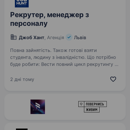
Рекрутер, менеджер з
персоналу
Джоб Хант
, Агенція
Львів
Повна зайнятість. Також готові взяти
студента, людину з інвалідністю. Що потрібно
буде робити: Вести повний цикл рекрутингу —
від опису вакансії до підпису оферу. Шукати
кандидатів у LinkedIn, Telegram, Facebook,
2 дні тому
Djinni, Work.ua, де завгодно — аби знаходити.
Проводити онлайн-…