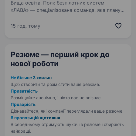
Вища освіта. Полк безпілотних систем
«ЛАВА» — спеціалізована команда, яка планує,
експлуатує та обслуговує БпЛА. Наша мета —
забезпечувати швидке й точне отримання
15 год. тому
інформації, підтримку розвідки/операцій і
виконання спеціальних…
Резюме — перший крок
до
нової роботи
Не більше 3 хвилин
Щоб створити та розмістити ваше
резюме.
Приватність
Розміщуйте анонімно, і ніхто вас не впізнає.
Прозорість
Дізнавайтеся, які компанії переглядали ваше резюме.
8 пропозицій щотижня
В середньому отримують шукачі з резюме і обирають
найкращі.