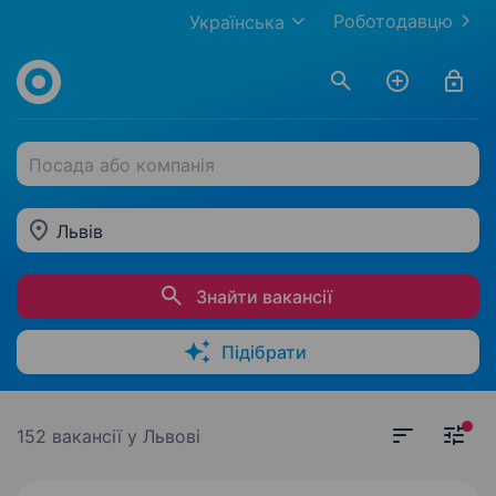
Роботодавцю
Українська
Посада або компанія
Львів
Знайти вакансії
Підібрати
152 вакансії
у Львові