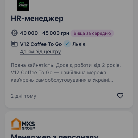
HR-менеджер
40 000 – 45 000 грн
Вища за середню
V12 Coffee To Go
Львів,
4,1 км від центру
Повна зайнятість. Досвід роботи від 2 років.
V12 Coffee To Go — найбільша мережа
кав’ярень самообслуговування в Україні
(2300+ точок у 90+ містах). Шукаємо
HR Manager, який допоможе розвивати
2 дні тому
команду та вдосконалювати HR-процеси
компанії. Основні задачі: …
Менеджер з персоналу