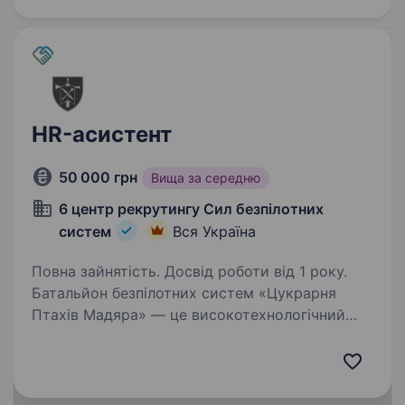
HR-асистент
50 000 грн
Вища за середню
6 центр рекрутингу Сил безпілотних
систем
Вся Україна
Повна зайнятість. Досвід роботи від 1 року.
Батальйон безпілотних систем «Цукрарня
Птахів Мадяра» — це високотехнологічний
батальйон у складі 414 окремої бригади
безпілотних систем «Птахи Мадяра», який
спеціалізується на забезпеченні підрозділів
СБС ефективними…