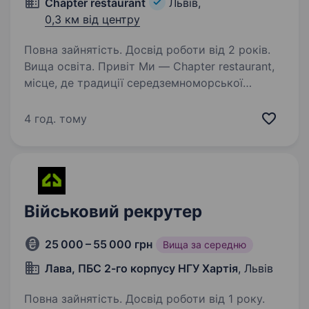
Chapter restaurant
Львів,
0,3 км від центру
Повна зайнятість. Досвід роботи від 2 років.
Вища освіта. Привіт Ми — Chapter restaurant,
місце, де традиції середземноморської
гастрономії зустрічаються з сучасним
баченням і неповторною атмосферою. Якщо
4 год. тому
ти любиш людей, розумієш, як важливо знайти
саме тих співробітників,…
Військовий рекрутер
25 000 – 55 000 грн
Вища за середню
Лава, ПБС 2-го корпусу НГУ Хартія
, Львів
Повна зайнятість. Досвід роботи від 1 року.