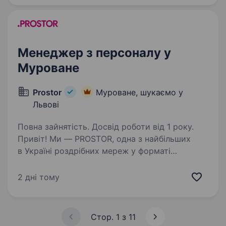
Вінниця Хліб, Любляна, 2Go, Bandinelli,…
Менеджер з персоналу у
Муроване
Prostor
Муроване, шукаємо у
Львові
Повна зайнятість. Досвід роботи від 1 року.
Привіт! Ми — PROSTOR, одна з найбільших
в Україні роздрібних мереж у форматі
«дрогері», де кожен магазин пропонує
широкий вибір товарів краси: від вишуканої
2 дні тому
парфумерії до декоративної косметики
та стильних аксесуарів…
Стор. 1 з 11