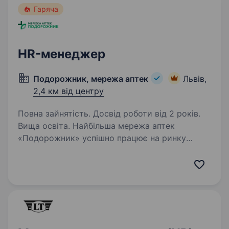
Гаряча
HR-менеджер
Подорожник, мережа аптек
Львів,
2,4 км від центру
Повна зайнятість. Досвід роботи від 2 років.
Вища освіта. Найбільша мережа аптек
«Подорожник» успішно працює на ринку
понад 25 років. Мережа охоплює 2300+ аптек
і понад 12 000 працівників у всіх регіонах
України. У зв’язку з розширенням команди
в пошуках HR-менеджера.…