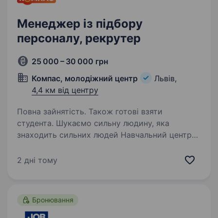
Менеджер із підбору
персоналу, рекрутер
25 000 – 30 000 грн
Компас, молодіжний центр
Львів,
4,4 км від центру
Повна зайнятість. Також готові взяти
студента. Шукаємо сильну людину, яка
знаходить сильних людей Навчальний центр
«Компас» — це команда, яка допомагає дітям
отримати впевненість у собі через вивчення
2 дні тому
англійської мови та математики. Сьогодні
ми працюємо на…
Бронювання