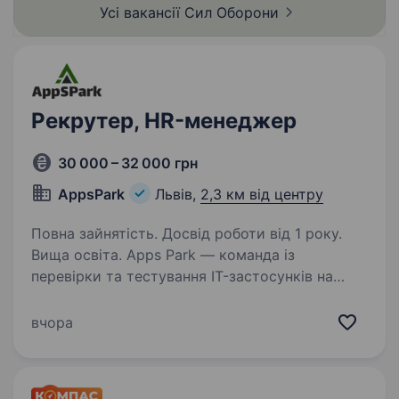
Усі вакансії Сил
Оборони
Рекрутер, HR-менеджер
30 000 – 32 000 грн
AppsPark
Львів,
2,3 км від центру
Повна зайнятість. Досвід роботи від 1 року.
Вища освіта. Apps Park — команда із
перевірки та тестування IT-застосунків на
ігрову тематику Ми перевіряємо програми на
відповідність вимогам, виявляємо приховані
вчора
умови та ризики, щоб гарантувати безпеку
для користувачів і…