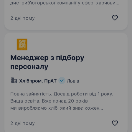
дистриб’юторської компанії у сфері харчових
продуктів. Якщо ви любите працювати
з людьми, хочете розвиватися у рекрутингу
2 дні тому
та впливати на формування команди —
ця вакансія для вас. Основні…
Менеджер з підбору
персоналу
Хлібпром, ПрАТ
Львів
Повна зайнятість. Досвід роботи від 1 року.
Вища освіта. Вже понад 20 років
ми виробляємо хліб, який знає кожен
українець. Але сьогодні ПрАТ «Концерн
Хлібром» — це вже не лише хлібзавод (5
2 дні тому
виробничих майданчиків, 6 брендів Agrola,