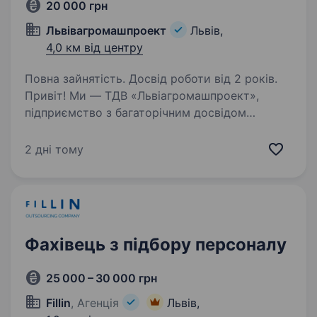
20 000 грн
Львівагромашпроект
Львів,
4,0 км від центру
Повна зайнятість. Досвід роботи від 2 років.
Привіт! Ми — ТДВ «Львіагромашпроект»,
підприємство з багаторічним досвідом
у виготовленні сільськогосподарської техніки
у Львові. Якщо ти хочеш працювати
2 дні тому
в стабільній компанії, де цінують
професіоналізм і підтримують…
Фахівець з підбору персоналу
25 000 – 30 000 грн
Fillin
, Агенція
Львів,