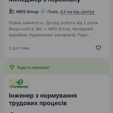
MKS Group
Львів,
4,4 км від центру
Повна зайнятість. Досвід роботи від 2 років.
Вища освіта. Ми — MKS Group, провідний
виробник будівельних матеріалів. Радо
запрошуємо тебе стати частиною нашої
команди на посаді Менеджера з персоналу.
2 дні тому
Що ти будеш робити: Організовувати та
підтримувати процеси підбору,…
Будьте першим!
Інженер з нормування
трудових процесів