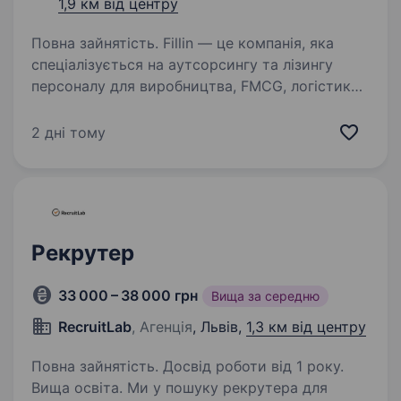
1,9 км від центру
Повна зайнятість. Fillin — це компанія, яка
спеціалізується на аутсорсингу та лізингу
персоналу для виробництва, FMCG, логістики
та рітейлу. Ми маємо вже більше ніж 10 років
досвіду з надання послуг аутсорсингу
2 дні тому
персоналу. Посилання…
Рекрутер
33 000 – 38 000 грн
Вища за середню
RecruitLab
, Агенція
, Львів,
1,3 км від центру
Повна зайнятість. Досвід роботи від 1 року.
Вища освіта. Ми у пошуку рекрутера для