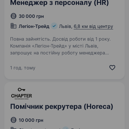
Менеджер з персоналу (HR)
30 000 грн
Легіон-Трейд
Львів,
6,8 км від центру
Повна зайнятість. Досвід роботи від 1 року.
Компанія «Легіон-Трейд» у місті Львів,
запрошує на постійну роботу менеджера
з персоналу (HR) Пропонуємо: Конкурентну
заробітну плату — від 20 000 грн + бонуси;
1 год. тому
Зручний графік роботи з 9:00 до 18:00; Офіс…
Помічник рекрутера (Horeca)
10 000 грн