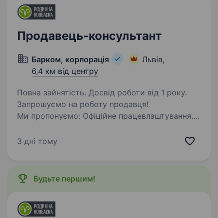
Продавець-консультант
Барком, корпорація
Львів,
6,4 км від центру
Повна зайнятість. Досвід роботи від 1 року.
Запрошуємо на роботу продавця!
Ми пропонуємо: Офіційне працевлаштування.
Зручний графік роботи 3/3 пн-сб-8:00—20:00,
нд 9:00−18:00 Дружню та підтримуючу
3 дні тому
атмосферу в колективі. Основні обов’язки:
Консультація…
Будьте першим!