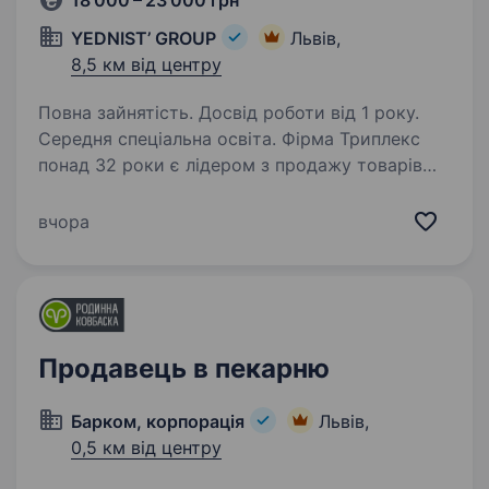
18 000 – 23 000 грн
YEDNIST’ GROUP
Львів,
8,5 км від центру
Повна зайнятість. Досвід роботи від 1 року.
Середня спеціальна освіта. Фірма Триплекс
понад 32 роки є лідером з продажу товарів
для домашніх тварин та входить до складу
торгово-виробничої компанії YEDNIST' GROUP.
вчора
Факти про нас: Ми є представниками багатьох
світових брендів, AnimAll,…
Продавець в пекарню
Барком, корпорація
Львів,
0,5 км від центру