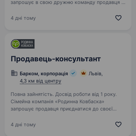
запрошує в свою дружню команду продавця у
м. Львів вул. Ставова,9 Ми пропонуємо: графік
роботи позмінний 3/3; пн.-сб. 8:00—20:30, нд.
4 дні тому
9:00−18:00 офіційне працевлаштування;…
Продавець-консультант
Барком, корпорація
Львів,
4,3 км від центру
Повна зайнятість. Досвід роботи від 1 року.
Сімейна компанія «Родинна Ковбаска»
запрошує продавця приєднатися до своєї
команди! Адреса: м. Львів, вул. Володимира
Великого, 111 Графік роботи: позмінний (3/3)
4 дні тому
Пн-Пт: 8:00—20:30 Сб: 9:00—20:00 Нд:…