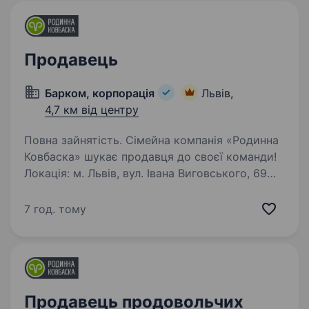
Продавець
Барком, корпорація
Львів,
4,7 км від центру
Повна зайнятість. Сімейна компанія «Родинна
Ковбаска» шукає продавця до своєї команди!
Локація: м. Львів, вул. Івана Виговського, 69
Графік роботи: позмінний графік 3/3 Пн-Пт:
07:00—20:00 Сб: 07:00—20:00 Нд:
7 год. тому
09:00−18:00…
Продавець продовольчих