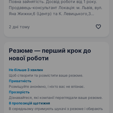
Повна зайнятість. Досвід роботи від 1 року.
Продавець-консультант Локація: м. Львів, вул.
Яна Жижки,6 (Центр) та К. Левицького,3
Запрошуємо в нашу команду привітного
та активного продавця, який любить
2 дні тому
спілкуватися з людьми та готовий створювати
приємний…
Резюме — перший крок
до
нової роботи
Не більше 3 хвилин
Щоб створити та розмістити ваше
резюме.
Приватність
Розміщуйте анонімно, і ніхто вас не впізнає.
Прозорість
Дізнавайтеся, які компанії переглядали ваше резюме.
8 пропозицій щотижня
В середньому отримують шукачі з резюме і обирають