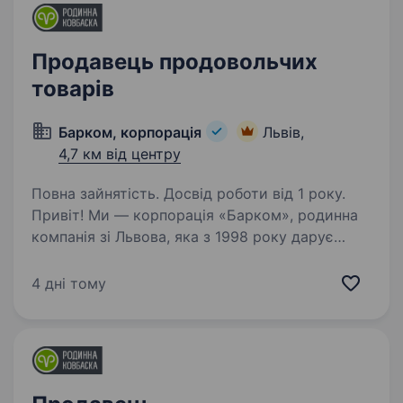
Продавець продовольчих
товарів
Барком, корпорація
Львів,
4,7 км від центру
Повна зайнятість. Досвід роботи від 1 року.
Привіт! Ми — корпорація «Барком», родинна
компанія зі Львова, яка з 1998 року дарує
українським родинам смак якісних м’ясних
делікатесів і свіжої випічки під брендом
4 дні тому
«Родинна ковбаска». Наша мережа —
це близько…