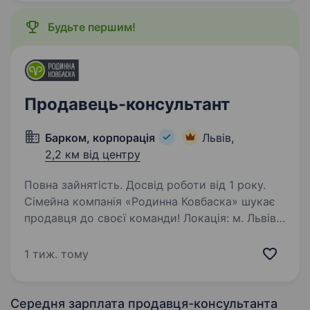
Будьте першим!
Продавець-консультант
Барком, корпорація
Львів,
2,2 км від центру
Повна зайнятість. Досвід роботи від 1 року.
Сімейна компанія «Родинна Ковбаска» шукає
продавця до своєї команди! Локація: м. Львів,
вул. вулиця Городоцька, 153 Графік роботи:
позмінний графік 3/3 Пн-Пт: 07:00—20:00 Сб:
1 тиж. тому
07:00—19:00 Нд: 09:00−18:00 Ми гарантуємо:…
Середня зарплата продавця-консультанта