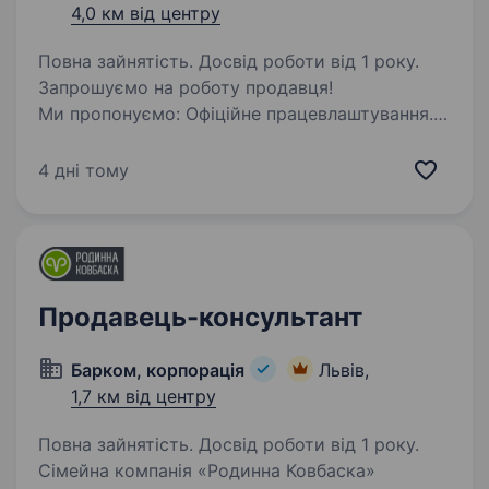
4,0 км від центру
Повна зайнятість. Досвід роботи від 1 року.
Запрошуємо на роботу продавця!
Ми пропонуємо: Офіційне працевлаштування.
Зручний графік роботи 3/3 пн-сб-8:30—20:30,
нд 8:30−18:00 Дружню та підтримуючу
4 дні тому
атмосферу в колективі. Основні обов’язки:
Консультація…
Продавець-консультант
Барком, корпорація
Львів,
1,7 км від центру
Повна зайнятість. Досвід роботи від 1 року.
Сімейна компанія «Родинна Ковбаска»