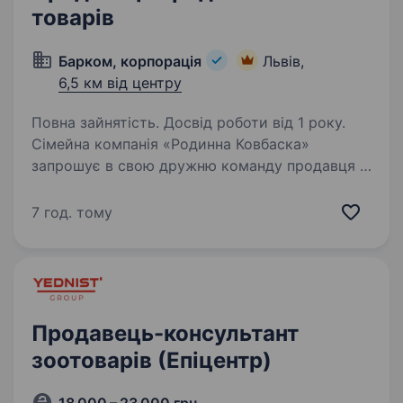
товарів
Барком, корпорація
Львів,
6,5 км від центру
Повна зайнятість. Досвід роботи від 1 року.
Сімейна компанія «Родинна Ковбаска»
запрошує в свою дружню команду продавця у
місті Львів. графік роботи позмінний 4/2;
гідний рівень заробітної плати ; офіційне
7 год. тому
працевлаштування; перспектива кар'єрного…
Продавець-консультант
зоотоварів (Епіцентр)