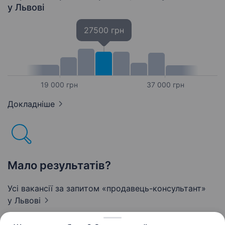
у Львові
27500 грн
19 000 грн
37 000 грн
Докладніше
Мало результатів?
Усі вакансії за запитом «продавець-консультант»
у Львові