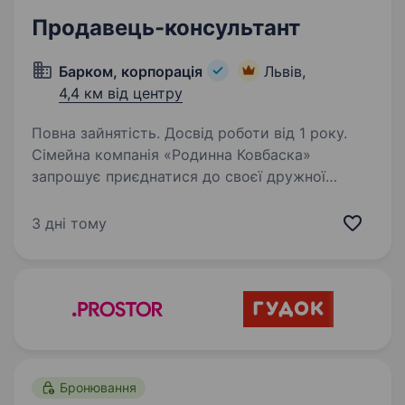
Продавець-консультант
Барком, корпорація
Львів,
4,4 км від центру
Повна зайнятість. Досвід роботи від 1 року.
Сімейна компанія «Родинна Ковбаска»
запрошує приєднатися до своєї дружної
команди продавця у м. Львів, за адресою:
проспект Святого Івана Павла, 4-Б, ринок
3 дні тому
«Шувар». Ми пропонуємо: графік роботи
позмінний 7/7 05:30 —…
Бронювання