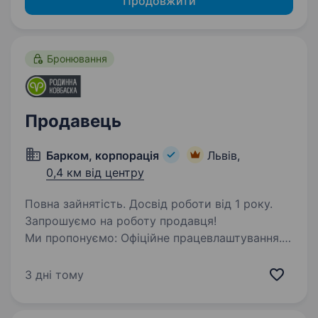
Продовжити
Бронювання
Продавець
Барком, корпорація
Львів,
0,4 км від центру
Повна зайнятість. Досвід роботи від 1 року.
Запрошуємо на роботу продавця!
Ми пропонуємо: Офіційне працевлаштування.
Зручний графік роботи 3/3 пн-сб-8:00—20:30,
сб 8:00—20:00 нд 9:00−18:00 Дружню та
3 дні тому
підтримуючу атмосферу в колективі. Основні
обов’язки:…