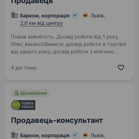
Продавець
Барком, корпорація
Львів,
2,0 км від центру
Повна зайнятість. Досвід роботи від 1 року.
Опис вакансіїВимоги: досвід роботи в торгівлі
від одного року; досвід роботи з м’ясною
та ковбасною продукцією буде перевагою;
комунікабельність; відповідальність; бажання
4 дні тому
вчитись та розвиватись. Умови…
Бронювання
Продавець-консультант
Барком, корпорація
Львів,