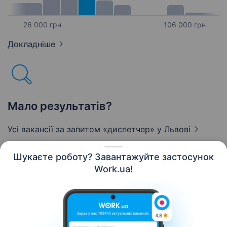
26 000 грн
106 000 грн
Докладніше
Мало результатів?
Усі вакансії за запитом «диспетчер»
у Львові
Шукаєте роботу? Завантажуйте застосунок
Work.ua!
Українська