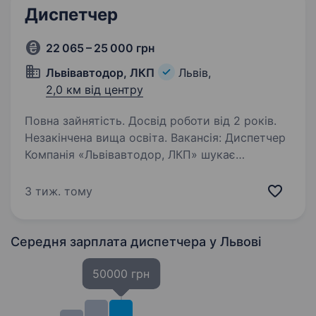
Диспетчер
22 065 – 25 000 грн
Львівавтодор, ЛКП
Львів,
2,0 км від центру
Повна зайнятість. Досвід роботи від 2 років.
Незакінчена вища освіта. Вакансія: Диспетчер
Компанія «Львівавтодор, ЛКП» шукає
відповідального та організованого
співробітника на посаду диспетчера. Ваша
3 тиж. тому
роль буде відігравати важливу функцію
в координації та контролі робіт
підприємства…
Середня зарплата диспетчера
у Львові
50000 грн