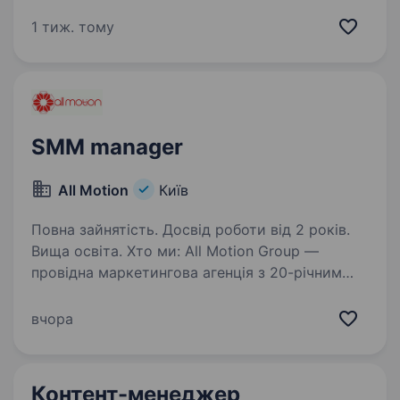
навчаєтесь і хочете впливати на розвиток
реального бізнесу — можливо, ми шукаємо
1 тиж. тому
саме вас. Ми не шукаємо звичайного…
SMM manager
All Motion
Київ
Повна зайнятість. Досвід роботи від 2 років.
Вища освіта. Хто ми: All Motion Group —
провідна маркетингова агенція з 20-річним
досвідом роботи в Україні. Наші клієнти —
відомі міжнародні корпорації, які представлені
вчора
в Україні. Ми спеціалізуємось на створенні
ефективних…
Контент-менеджер