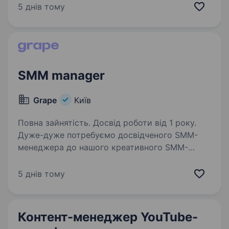
Conference — міжнародна компанія з успішним
5 днів тому
з більш ніж 20-річним досвідом організації
міжнародних конференцій…
SMM manager
Grape
Київ
Повна зайнятість. Досвід роботи від 1 року.
Дуже-дуже потребуємо досвідченого SMM-
менеджера до нашого креативного SMM-
відділу. Кого ми шукаємо: Фахівця з досвідом
роботи в SMM, особливо на стороні агентства.
5 днів тому
Який вміє креативно писати, створювати
контент,…
Контент-менеджер YouTube-