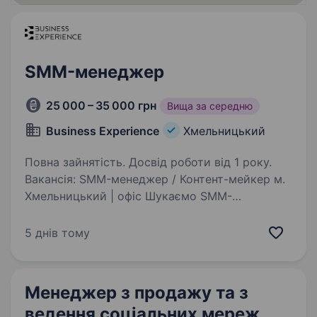
Збройних…
SMM-менеджер
25 000 – 35 000 грн
Вища за середню
Business Experience
Хмельницький
Повна зайнятість. Досвід роботи від 1 року.
Вакансія: SMM-менеджер / Контент-мейкер м.
Хмельницький | офіс Шукаємо SMM-
менеджера / контент-мейкера, який буде
працювати з двома напрямками: Race
5 днів тому
Expert — спортивні забіги, події, активний
лайфстайл Громадська…
Менеджер з продажу та з
ведення соціальних мереж