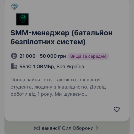
SMM-менеджер (батальйон
безпілотних систем)
21 000 – 50 000 грн
Вища за середню
ББпС 1 ОВМБр
, Вся Україна
Повна зайнятість. Також готові взяти
студента, людину з інвалідністю. Досвід
роботи від 1 року. Ми шукаємо
відповідального та мотивованого кандидата
на посаду SMM-менеджера у батальйон
безпілотних систем 1-ої окремої механізованої
бригади 18-го армійського корпусу
Усі вакансії Сил
Оборони
Оперативного командування «Захід»