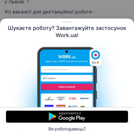
у Львові
Усі вакансії для дистанційної роботи
Шукаєте роботу? Завантажуйте застосунок
Work.ua!
Українська
Ресурси
Контакти
Про нас
Кар’єра
Новини Work.ua
Допомога
Умови використання
Роботодавцю
Ви роботодавець?
© 2006–2026 Work.ua. Сервіс пошуку роботи №1 в