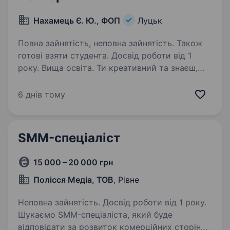
Нахамець Є. Ю., ФОП
Луцьк
Повна зайнятість, неповна зайнятість. Також
готові взяти студента. Досвід роботи від 1
року. Вища освіта. Ти креативний та знаєш,
як розвивати бренди у соцмережах? Хочеш
працювати з потужними брендами у крутій
6 днів тому
команді однодумців? А можливо, тебе
цікавить розвиток у сфері реклами
та маркетингу з метою кар'єрного
SMM-спеціаліст
зростання?…
15 000 – 20 000 грн
Полісся Медіа, ТОВ
, Рівне
Неповна зайнятість. Досвід роботи від 1 року.
Шукаємо SMM-спеціаліста, який буде
відповідати за розвиток комерційних сторінок