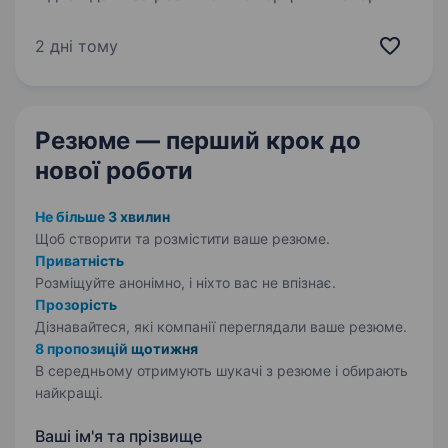
бренду Amber Galbin в соціальних мережах:
Instagram, TikTok та Facebook. Обов’язки: 1.
2 дні тому
Ведення соціальних мереж бренду
планування…
Резюме — перший крок
до
нової роботи
Не більше 3 хвилин
Щоб створити та розмістити ваше
резюме.
Приватність
Розміщуйте анонімно, і ніхто вас не впізнає.
Прозорість
Дізнавайтеся, які компанії переглядали ваше резюме.
8 пропозицій щотижня
В середньому отримують шукачі з резюме і обирають
найкращі.
Ваші ім'я та прізвище