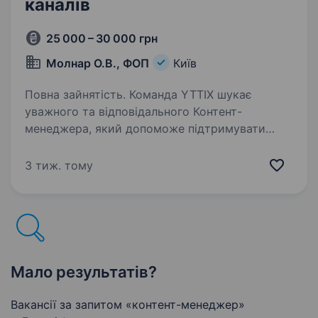
каналів
25 000 – 30 000 грн
Молнар О.В., ФОП
Київ
Повна зайнятість. Команда YTTIX шукає
уважного та відповідального Контент-
менеджера, який допоможе підтримувати
стабільну роботу наших YouTube — та TikTok-
каналів. Маєш бажання працювати у сфері
3 тиж. тому
медіа, але ще не маєш досвіду?
Не проблема —…
Мало результатів?
Вакансії за запитом «контент-менеджер»