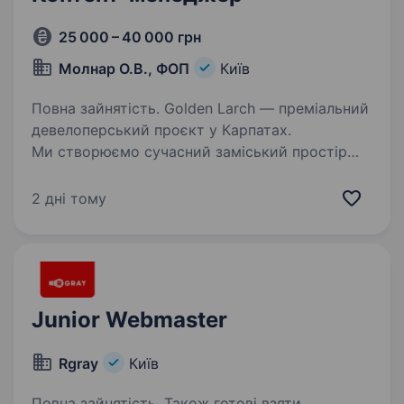
25 000 – 40 000 грн
Молнар О.В., ФОП
Київ
Повна зайнятість. Golden Larch — преміальний
девелоперський проєкт у Карпатах.
Ми створюємо сучасний заміський простір
для життя та шукаємо креативну людину, яка
допоможе розвивати бренд, створювати
2 дні тому
якісний контент і підтримувати…
Junior Webmaster
Rgray
Київ
Повна зайнятість. Також готові взяти