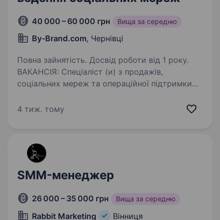
40 000 – 60 000 грн
Вища за середню
By-Brand.com
, Чернівці
Повна зайнятість. Досвід роботи від 1 року.
ВАКАНСІЯ: Спеціаліст (и) з продажів,
соціальних мереж та операційної підтримки
Локація: Чернівці Напрямок діяльності:
продажі, соціальні мережі, складська
4 тиж. тому
та операційна робота Формат роботи: повна
зайнятість…
SMM-менеджер
26 000 – 35 000 грн
Вища за середню
Rabbit Marketing
Вінниця