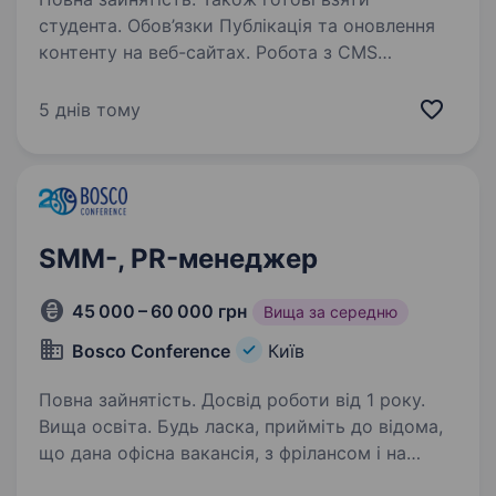
студента. Обов’язки Публікація та оновлення
контенту на веб-сайтах. Робота з CMS
(WordPress та ін.). Базове форматування
сторінок за допомогою HTML/CSS.
5 днів тому
Використання AI-інструментів для оптимізації
робочих процесів…
SMM-, PR-менеджер
45 000 – 60 000 грн
Вища за середню
Bosco Conference
Київ
Повна зайнятість. Досвід роботи від 1 року.
Вища освіта. Будь ласка, прийміть до відома,
що дана офісна вакансія, з фрілансом і на
віддаленні ми не співпрацюємо! Bosco