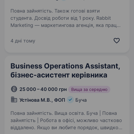
Повна зайнятість. Також готові взяти
студента. Досвід роботи від 1 року. Rabbit
Marketing — маркетингова агенція, яка працює
з українськими та міжнародними брендами.
Ми ростемо, запускаємо нові проєкти
4 дні тому
та шукаємо в команду ще одного SMM-
менеджера. За останні роки ми працювали
з такими…
Business Operations Assistant,
бізнес-асистент керівника
25 000 – 40 000 грн
Вища за середню
Устінова М.В., ФОП
Буча
Повна зайнятість. Вища освіта. Буча | Повна
зайнятість | Робота в офісі, можливо частково
віддалено. Якщо ви любите порядок, швидко