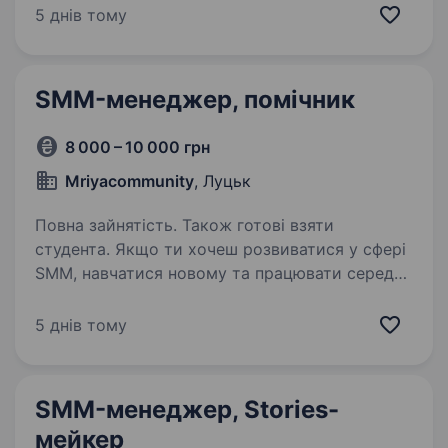
бренди через стратегію, контент і рекламу.
5 днів тому
Зараз шукаємо контент-креатора, який стане
частиною нашої команди та допомагатиме
створювати контент для…
SMM-менеджер, помічник
8 000 – 10 000 грн
Mriyacommunity
, Луцьк
Повна зайнятість. Також готові взяти
студента. Якщо ти хочеш розвиватися у сфері
SMM, навчатися новому та працювати серед
однодумців — запрошуємо тебе стати нашим
помічником! Що ти будеш робити у нас:
5 днів тому
Допомагати в створенні контенту для
соцмереж: писати прості…
SMM-менеджер, Stories-
мейкер