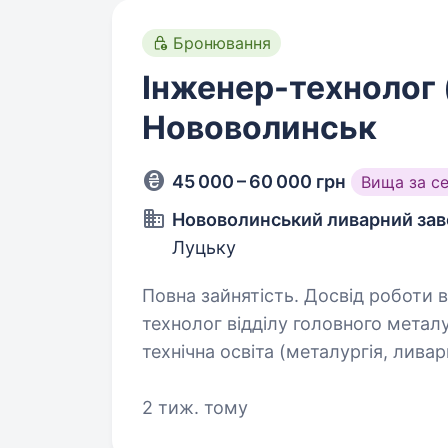
Бронювання
Інженер-технолог 
Нововолинськ
45 000 – 60 000 грн
Вища за с
Нововолинський ливарний зав
Луцьку
Повна зайнятість. Досвід роботи від 2 р
технолог відділу головного металур
технічна освіта (металургія, ливарне виробницт
2 тиж. тому