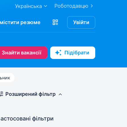
Роботодавцю
Українська
містити
резюме
Увійти
Знайти вакансії
Підібрати
ьник
Розширений фільтр
астосовані фільтри