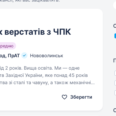
С
 верстатів з ЧПК
ередню
од, ПрАТ
Нововолинськ
оків. Вища освіта. Ми — одне
 Західної України, яке понад 45 років
ва зі сталі та чавуну, а також механічній
ктивно розширюємо виробництво…
Зберегти