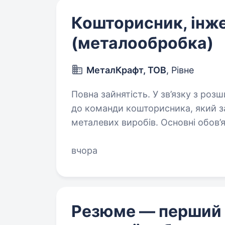
Кошторисник, інж
(металообробка)
МеталКрафт, ТОВ
, Рівне
Повна зайнятість. У зв’язку з розширенням виробництва запрошуємо
до команди кошторисника, який з
металевих виробів. Основні обов’язки розрахунок собівартості 
аналіз креслень і технічної…
вчора
Резюме — перший