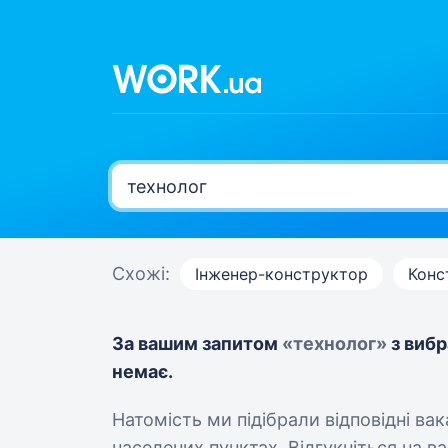
Схожі:
Інженер-конструктор
Конс
За вашим запитом
«технолог»
з вибр
немає.
Натомість ми підібрали відповідні ва
населених пунктах. Відгукніться на вак