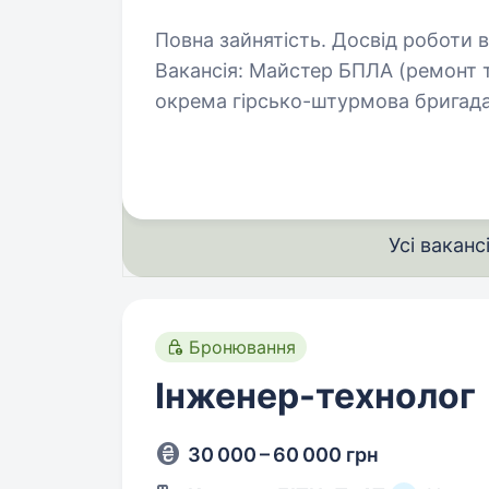
Повна зайнятість. Досвід роботи ві
Вакансія: Майстер БПЛА (ремонт т
окрема гірсько-штурмова бригад
безпілотних систем «Стриж» який
Майстер…
Усі ваканс
Бронювання
Інженер-технолог
30 000 – 60 000 грн