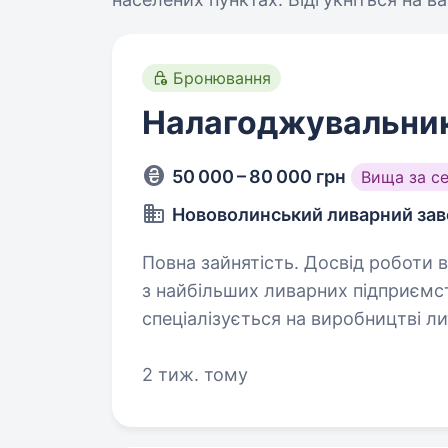
Бронювання
Налагоджувальник
50 000 – 80 000 грн
Вища за с
Нововолинський ливарний зав
Повна зайнятість. Досвід роботи від 2 р
з найбільших ливарних підприємств
спеціалізується на виробництві лит
обробці металів. Сьогодні ми а
2 тиж. тому