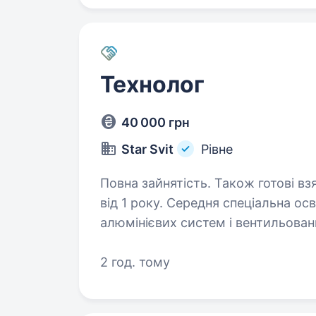
Технолог
40 000 грн
Star Svit
Рівне
Повна зайнятість. Також готові вз
від 1 року. Середня спеціальна освіта. STAR-SVIT — український в
алюмінієвих систем і вентильован
проєктування виробництво монтаж
власні виробничі потужності у Рі
2 год. тому