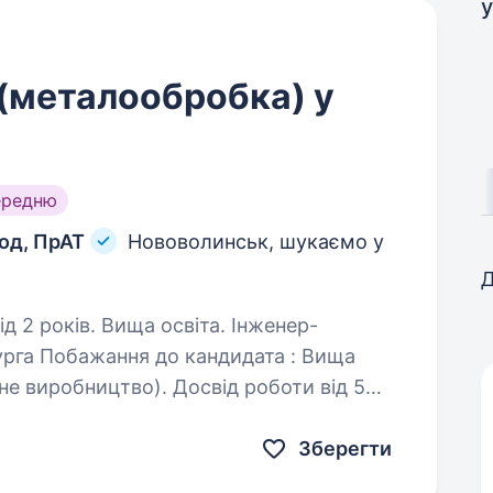
у
(металообробка) у
ередню
од, ПрАТ
Нововолинськ, шукаємо у
Д
оків. Вища освіта. Інженер-
га Побажання до кандидата : Вища
во). Досвід роботи від 5
років на ливарних або металургійних підприємствах. Практичний…
Зберегти