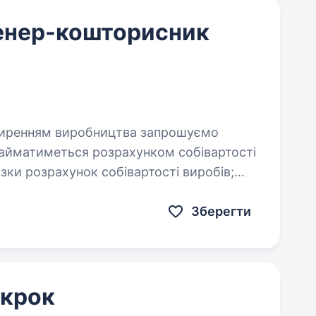
енер-кошторисник
айматиметься розрахунком собівартості
виробів;
Зберегти
 крок