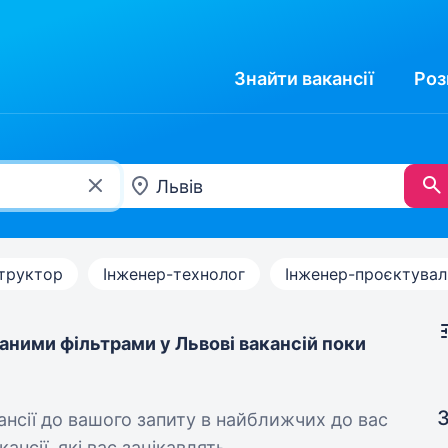
Знайти
вакансії
Роз
труктор
Інженер-технолог
Інженер-проєктувал
аними фільтрами у Львові вакансій поки
З
кансії до вашого запиту в найближчих до вас
ансії, які вас зацікавлять.