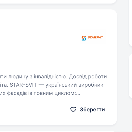
яти людину з інвалідністю. Досвід роботи
иробник
их фасадів із повним циклом:
 сервіс. Працюємо з 2010 року, маємо
вному та реалізували…
Зберегти