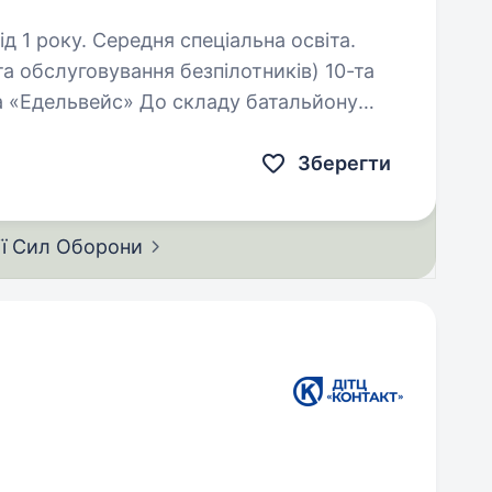
д 1 року. Середня спеціальна освіта.
а обслуговування безпілотників) 10-та
а «Едельвейс» До складу батальйону
 у складі бригади «Едельвейс» потрібен
Зберегти
ії Сил
Оборони