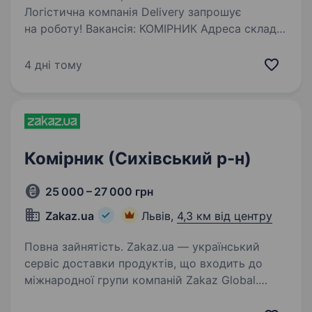
Логістична компанія Delivery запрошує
на роботу! Вакансія: КОМІРНИК Адреса складу:
м. Львів, вул. Навроцького, 25 Вимоги:
Володіння ПК на рівні впевненого користувача
4 дні тому
Фізична витривалість Основні обов’язки:…
Комірник (Сихівський р-н)
25 000 – 27 000 грн
Zakaz.ua
Львів,
4,3 км від центру
Повна зайнятість. Zakaz.ua — український
сервіс доставки продуктів, що входить до
міжнародної групи компаній Zakaz Global.
Компанія заснована в 2010 році. Лідер