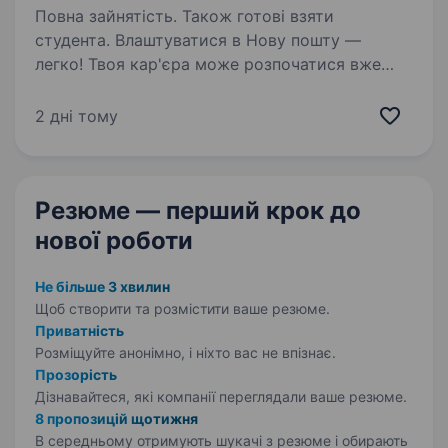
Повна зайнятість. Також готові взяти
студента. Влаштуватися в Нову пошту —
легко! Твоя кар'єра може розпочатися вже
цього тижня. Саме зараз ми в пошуку
комплектувальника замовлень. Ти шукаєш?
2 дні тому
Ми гарантуємо: Білу заробітну плату,
що виплачується двічі на місяць…
Резюме — перший крок
до
нової роботи
Не більше 3 хвилин
Щоб створити та розмістити ваше
резюме.
Приватність
Розміщуйте анонімно, і ніхто вас не впізнає.
Прозорість
Дізнавайтеся, які компанії переглядали ваше резюме.
8 пропозицій щотижня
В середньому отримують шукачі з резюме і обирають