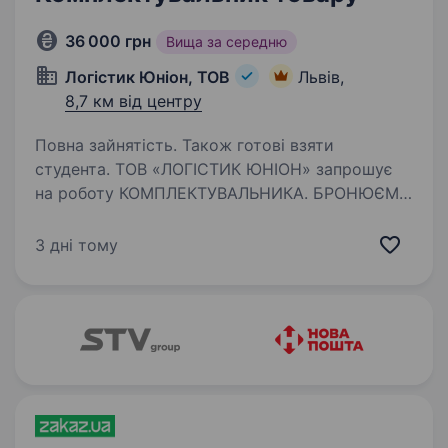
36 000 грн
Вища за середню
Логістик Юніон, ТОВ
Львів,
8,7 км від центру
Повна зайнятість. Також готові взяти
студента. ТОВ «ЛОГІСТИК ЮНІОН» запрошує
на роботу КОМПЛЕКТУВАЛЬНИКА. БРОНЮЄМО
ОДРАЗУ!!! за умови відсутності «розшуку»
чи «порушень» в Резерві Ми раді Вам
3 дні тому
запропонувати: конкурентну зарплату 2 раз/
міс. на карту оклад…