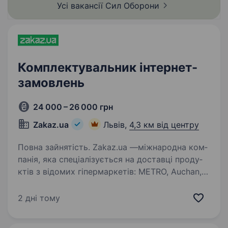
Усі вакансії Сил
Оборони
Комплектувальник інтернет-
замовлень
24 000 – 26 000 грн
Zakaz.ua
Львів,
4,3 км від центру
Повна зайнятість. Zakaz.ua —між­на­ро­дна ком­
па­нія, яка спе­ці­а­лі­зу­є­ться на до­став­ці про­ду­
ктів з відомих гі­пер­мар­ке­тів: METRO, Аuchan,
NOVUS, Ме­га­Мар­кет, ЕКО мар­кет, Тав­рія В,
UltraMarket, Во­сторг, КО­СМОС, су­пер­мар­кет…
2 дні тому