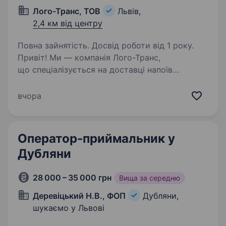
Лого-Транс, ТОВ
Львів,
2,4 км від центру
Повна зайнятість. Досвід роботи від 1 року.
Привіт! Ми — компанія Лого-Транс,
що спеціалізується на доставці напоїв
та кондитерських виробів по Львову
та регіону. Якщо ти цілеспрямована людина,
вчора
готова працювати відповідально й сумлінно,
запрошуємо тебе приєднатися…
Оператор-приймальник у
Дубляни
28 000 – 35 000 грн
Вища за середню
Деревіцький Н.В., ФОП
Дубляни,
шукаємо у Львові