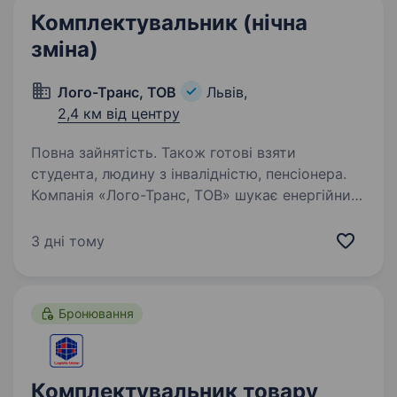
Комплектувальник (нічна
зміна)
Лого-Транс, ТОВ
Львів,
2,4 км від центру
Повна зайнятість. Також готові взяти
студента, людину з інвалідністю, пенсіонера.
Компанія «Лого-Транс, ТОВ» шукає енергійних
та мотивованих співробітників на посаду
«Комплектувальник». Наша компанія
3 дні тому
займається доставкою продукції замовникам,
зокрема напоями та кондитерськими
виробами. Обов’язки:…
Бронювання
Комплектувальник товару