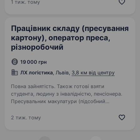
на ринку доставки продуктів з популярних
1 тиж. тому
мереж гі­пер­мар­ке­тів: METRO,…
Працівник складу (пресування
картону), оператор преса,
різноробочий
19 000 грн
ЛХ логістика
, Львів,
3,8 км від центру
Повна зайнятість. Також готові взяти
студента, людину з інвалідністю, пенсіонера.
Пресувальник макулатури (підсобний
робітник)Опис вакансіїНа склад вторсировини
шукаємо Пресувальника макулатури (картону
2 тиж. тому
та плівки). Ми пропонуємо: офіційне
працевлаштування; стабільну та своєчасну
виплату заробітної…