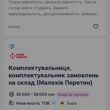
Повна зайнятість, неповна зайнятість. Також
готові взяти студента. Вимоги:
відповідальність, дисциплінованість. впевнене
володіння ПК; бажання вчитись
та розвиватись; незакінчену вищу або вищу
вчора
освіту; бажаний досвід роботи з клієнтами;
Умови роботи: Український поштово-
логістичний…
Комплектувальниця,
комплектувальник замовлень
на склад (Малехів Перетин)
30 000 – 38 000 грн
Вища за середню
Нова пошта, ТОВ
Львів