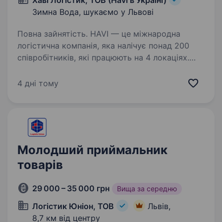
Хаві Логістик, ТОВ (Havi в Україні)
Зимна Вода, шукаємо у Львові
Повна зайнятість. HAVI — це міжнародна
логістична компанія, яка налічує понад 200
співробітників, які працюють на 4 локаціях.
Кожен із наших розподільчих центрів має
власні команди транспортного та складського
4 дні тому
персоналу. Ми шукаємо…
Молодший приймальник
товарів
29 000 – 35 000 грн
Вища за середню
Логістик Юніон, ТОВ
Львів,
8,7 км від центру