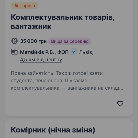
Гаряча
Комплектувальник товарів,
вантажник
35 000 грн
Вища за середню
Матвійків Р.В., ФОП
Львів,
4,5 км від центру
Повна зайнятість. Також готові взяти
студента, пенсіонера. Шукаємо
комплектувальника — вантажника на склад
+38(096) 083 60 62 Вимоги: Відповідальність;
Фізична витривалість; Дисциплінованість;
Відсутність шкідливих звичок. Обов’язки:
Комплектування замовлень;…
Комірник (нічна зміна)