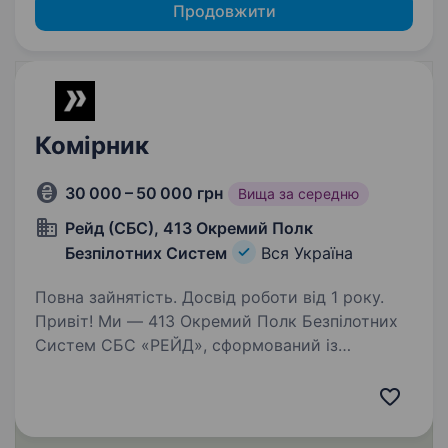
Продовжити
Комірник
30 000 – 50 000 грн
Вища за середню
Рейд (СБС), 413 Окремий Полк
Безпілотних Систем
Вся Україна
Повна зайнятість. Досвід роботи від 1 року.
Привіт! Ми — 413 Окремий Полк Безпілотних
Систем СБС «РЕЙД», сформований із
досвідчених добровольців, які стояли
на захисті України ще від Революції Гідності і
досі боронять нашу землю на передовій. Наша
місія —…