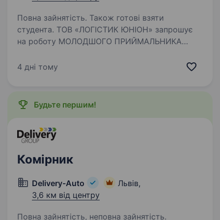
Повна зайнятість. Також готові взяти
студента. ТОВ «ЛОГІСТИК ЮНІОН» запрошує
на роботу МОЛОДШОГО ПРИЙМАЛЬНИКА
ТОВАРУ. Ми раді Вам запропонувати:
конкурентну зарплату 2 рази/міс. на карту
4 дні тому
оклад + премії ; додаткову доплату за стаж;
офіційне працевлаштування…
Будьте першим!
Комірник
Delivery-Auto
Львів,
3,6 км від центру
Повна зайнятість, неповна зайнятість.