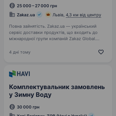
25 000 – 27 000 грн
Zakaz.ua
Львів,
4,3 км від центру
Повна зайнятість. Zakaz.ua — український
сервіс доставки продуктів, що входить до
міжнародної групи компаній Zakaz Global.
Компанія заснована в 2010 році. Лідер
на ринку доставки продуктів з популярних
4 дні тому
мереж гі­пер­мар­ке­тів: METRO,…
Комплектувальник замовлень
у Зимну Воду
30 000 грн