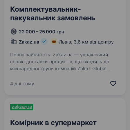
Комплектувальник-
пакувальник замовлень
22 000 – 25 000 грн
Zakaz.ua
Львів,
3,6 км від центру
Повна зайнятість. Zakaz.ua — український
сервіс доставки продуктів, що входить до
міжнародної групи компаній Zakaz Global.
Компанія заснована в 2010 році. Лідер
на ринку доставки продуктів з популярних
4 дні тому
мереж гі­пер­мар­ке­тів: METRO,…
Комірник в супермаркет