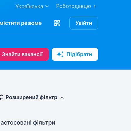
Роботодавцю
Українська
містити
резюме
Увійти
Знайти вакансії
Підібрати
Розширений фільтр
астосовані фільтри