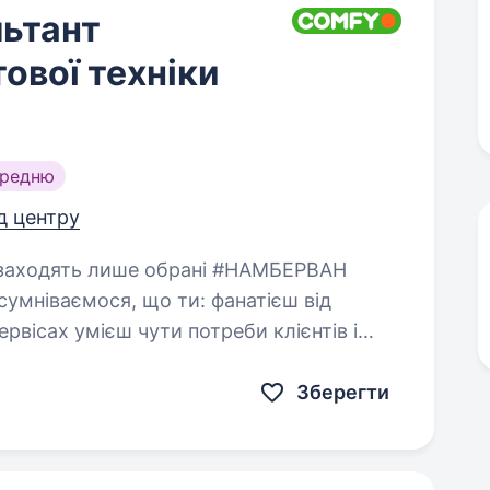
ьтант
ової техніки
ередню
ід центру
ємося, що ти: фанатієш від
би клієнтів і
Зберегти