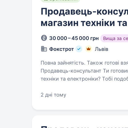
Продавець-консул
магазин техніки т
30 000 – 45 000 грн
Вища за с
Фокстрот
Львів
Повна зайнятість. Також готові вз
Продавець-консультант Ти готовий
техніки та електроніки? Тобі подо
справжнім експертом у цьому напр
Фокстрот —…
2 дні тому