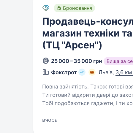
Бронювання
Продавець-консул
магазин техніки т
(ТЦ "Арсен")
25 000 – 35 000 грн
Вища за с
Фокстрот
Львів,
3,6 км
Повна зайнятість. Також готові вз
Ти готовий відкрити двері до захо
Тобі подобаються гаджети, і ти х
напрямку? Тоді ця вакансія саме 
українського…
вчора