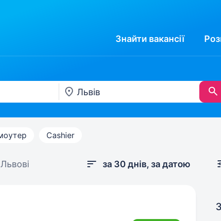
Знайти
вакансії
Роз
моутер
Cashier
 Львові
за 30 днів, за датою
З