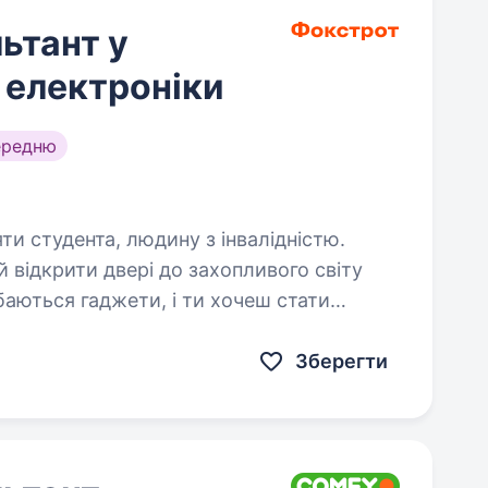
ьтант у
а електроніки
ередню
яти студента, людину з інвалідністю.
 відкрити двері до захопливого світу
баються гаджети, і ти хочеш стати
ямку? Тоді ця вакансія саме для Тебе!
Зберегти