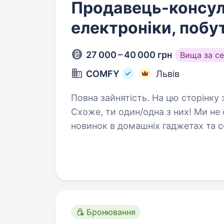
Продавець-консул
електроніки, побут
27 000 – 40 000 грн
Вища за с
COMFY
Львів
Повна зайнятість. На цю сторінку заходять лише обрані #НАМБЕРВАН
Схоже, ти один/одна з них! Ми не сумніва
новинок в домашніх гаджетах та сервісах умієш чути потре
допомагати їм вільний…
Бронювання