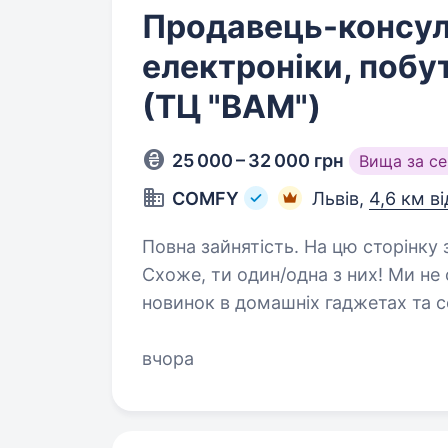
Продавець-консул
електроніки, побут
(ТЦ "ВАМ")
25 000 – 32 000 грн
Вища за с
COMFY
Львів,
4,6 км в
Повна зайнятість. На цю сторінку заходять лише обрані #НАМБЕРВАН
Схоже, ти один/одна з них! Ми не сумніва
новинок в домашніх гаджетах та сервісах умієш чути потре
допомагати їм вільний…
вчора