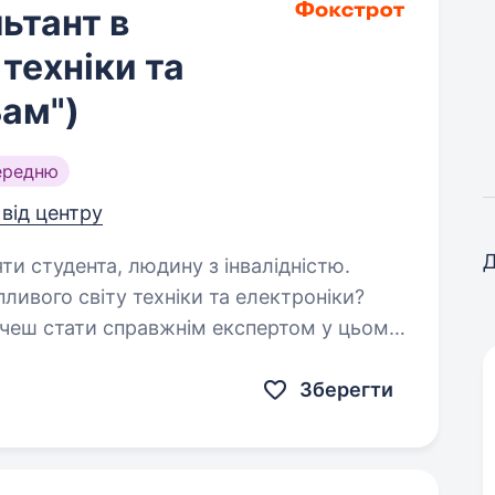
ьтант в
техніки та
Вам")
ередню
 від центру
Д
яти студента, людину з інвалідністю.
пливого світу техніки та електроніки?
очеш стати справжнім експертом у цьому
для Тебе! Фокстрот — це лідер
Зберегти