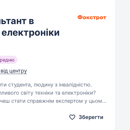
ьтант в
а електроніки
ередню
 від центру
яти студента, людину з інвалідністю.
пливого світу техніки та електроніки?
очеш стати справжнім експертом у цьому
для Тебе! Фокстрот — це лідер
Зберегти