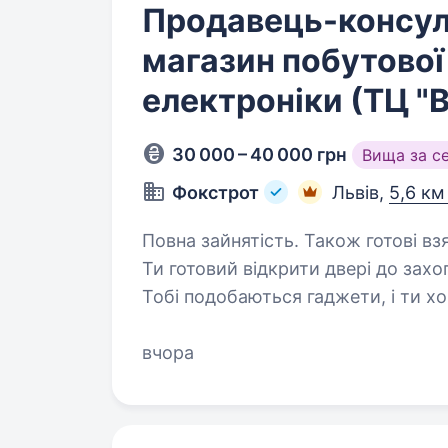
Продавець-консул
магазин побутової 
електроніки (ТЦ "
30 000 – 40 000 грн
Вища за с
Фокстрот
Львів,
5,6 км
Повна зайнятість. Також готові вз
Ти готовий відкрити двері до захо
Тобі подобаються гаджети, і ти х
напрямку? Тоді ця вакансія саме 
українського…
вчора