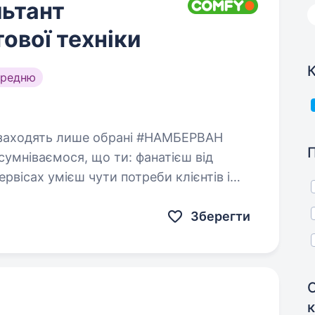
ьтант
ової техніки
К
ередню
ємося, що ти: фанатієш від
би клієнтів і
Зберегти