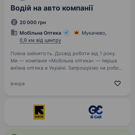
Водій на авто компанії
20 000 грн
Мобільна Оптика
Мукачево,
0,9 км від центру
Повна зайнятість. Досвід роботи від 1 року.
Ми — компанія «Мобільна оптика» — перша
виїзна оптика в Україні. Запрошуємо на роботу
Водія автотранспортних засобів Вимоги:
Наявність водійського посвідчення категорії В;
вчора
Безаварійний стаж водіння; Відсутність…