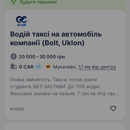
Будьте першим!
Водій таксі на автомобіль
компанії (Bolt, Uklon)
20 000 – 30 000 грн
G CAR
Мукачево,
1,1 км від центру
Повна зайнятість. Також готові взяти
студента. БЕЗ ЗАСТАВИ. До 70% водію.
Фіксовані знижки на пальне: 7 грн на літр газу і
14 грн на літр бензину. ВИКУП АВТО, ЛІЦЕНЗІЯ,
ОДИН водій на авто. Автопарк «G CAR» шукає
вчора
водія для роботи в таксі у Вашому місті.
Ми пропонуємо:…