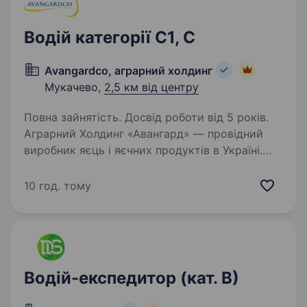
Водій категорії С1, С
Avangardco, аграрний холдинг
Мукачево,
2,5 км від центру
Повна зайнятість. Досвід роботи від 5 років.
Аграрний Холдинг «Авангард» — провідний
виробник яєць і яєчних продуктів в Україні.
Ми — лідери ринку з сучасними технологіями,
великим виробництвом і стабільною
10 год. тому
командою. Запрошуємо у свою команду водія
категорії…
Водій-експедитор (кат. В)