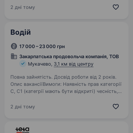
Карпатської Січі (м. МУКАЧЕВО) в/ч 2142.
2 дні тому
Вимоги: досвід роботи водієм протягом
мінімум 1 року; водійське…
Водій
17 000 – 23 000 грн
Закарпатська продовольча компанія, ТОВ
Мукачево,
3,1 км від центру
Повна зайнятість. Досвід роботи від 2 років.
Опис вакансіїВимоги: Наявність прав категорії
С, С1 (категрії мають бути відкриті) чесність,
дисциплінованість, без шкідливих звичок,
вміння працювати в колективі Умови роботи:
2 дні тому
Повна зайнятість, офіційне…