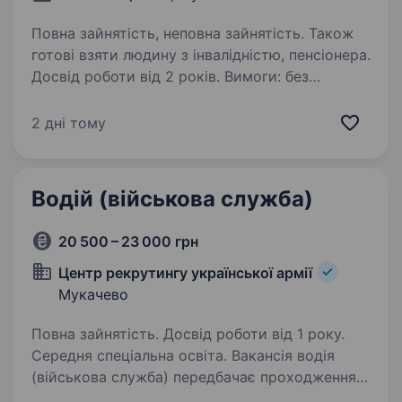
Повна зайнятість, неповна зайнятість. Також
готові взяти людину з інвалідністю, пенсіонера.
Досвід роботи від 2 років. Вимоги: без
шкідливих звичок, водій категорії
D перевезення робочого персоналу з
2 дні тому
м.Мукачево м.Берегове м.Свалява в
м.Ужгород на виробництво та в зворотньому
напрямку з подальшим зберіганням
Водій (військова служба)
службового авто, підтримувато…
20 500 – 23 000 грн
Центр рекрутингу української армії
Мукачево
Повна зайнятість. Досвід роботи від 1 року.
Середня спеціальна освіта. Вакансія водія
(військова служба) передбачає проходження
служби в 27 прикордонному загоні імені героїв