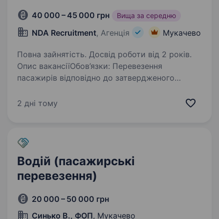
40 000 – 45 000 грн
Вища за середню
NDA Recruitment
, Агенція
Мукачево
Повна зайнятість. Досвід роботи від 2 років.
Опис вакансіїОбов’язки: Перевезення
пасажирів відповідно до затвердженого
маршруту або графіку; Забезпечення безпечної
та комфортної поїздки; Контроль технічного
2 дні тому
стану транспортного засобу перед виїздом; …
Водій (пасажирські
перевезення)
20 000 – 50 000 грн
Синько В., ФОП
, Мукачево