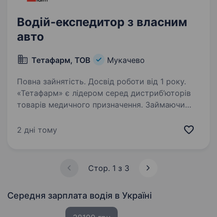
Водій-експедитор з власним
авто
Тетафарм, ТОВ
Мукачево
Повна зайнятість. Досвід роботи від 1 року.
«Тетафарм» є лідером серед дистриб’юторів
товарів медичного призначення. Займаючи
згідно офіційних даних перше місце на Заході
країни та п’яте місце у всеукраїнському
2 дні тому
рейтингу компанія постійно розвивається,
освоює…
Стор. 1 з 3
Середня зарплата водія
в Україні