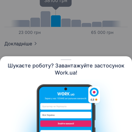
38100 грн
23 000 грн
65 000 грн
Докладніше
Шукаєте роботу? Завантажуйте застосунок
Work.ua!
Українська
Ресурси
Контакти
Про нас
Кар’єра