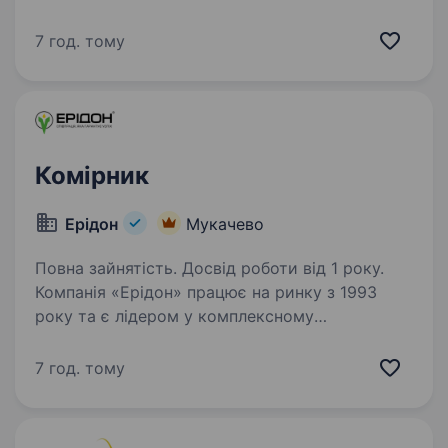
забезпеченні сільськогосподарських
підприємств України. Ми пропонуємо широкий
7 год. тому
асортимент продукції провідних світових
брендів: насіння польових…
Комірник
Ерідон
Мукачево
Повна зайнятість. Досвід роботи від 1 року.
Компанія «Ерідон» працює на ринку з 1993
року та є лідером у комплексному
забезпеченні сільськогосподарських
підприємств України. Ми пропонуємо широкий
7 год. тому
асортимент продукції провідних світових
брендів: насіння польових…