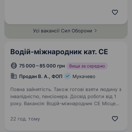
С. Досвід з ремонту та обслуговування
транспортних засобів. Вміння працювати
в складних…
Усі вакансії Сил
Оборони
Водій-міжнародник кат. СE
75 000 – 85 000 грн
Вища за середню
Продан В. А., ФОП
Мукачево
Повна зайнятість. Також готові взяти людину з
інвалідністю, пенсіонера. Досвід роботи від 1
року. Вакансія: Водій-міжнародник СE Місце
роботи: Мукачево, Ужгород Обов’язки:
Виконання міжнародних перевезень вантажів
22 год. тому
з України до Європи Дотримання правил
дорожнього руху та безпеки під час поїздок