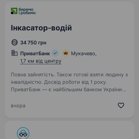
Підтримання…
Інкасатор-водій
34 750 грн
ПриватБанк
Мукачево,
1,7 км від центру
Повна зайнятість. Також готові взяти людину з
інвалідністю. Досвід роботи від 1 року.
ПриватБанк — є найбільшим банком України
та одним з найбільш інноваційних банків світу.
Займає лідуючі позиції за всіма фінансовими
вчора
показниками в галузі та складає близько
чверті всієї банківської системи країни…