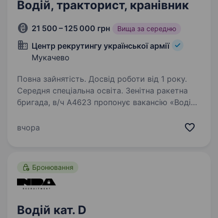
Водій, тракторист, кранівник
21 500 – 125 000 грн
Вища за середню
Центр рекрутингу української армії
Мукачево
Повна зайнятість. Досвід роботи від 1 року.
Середня спеціальна освіта. Зенітна ракетна
бригада, в/ч А4623 пропонує вакансію «Водій
(всі категорії, тракторист, кранівник)««.
Формування зенітної ракетної бригади,
вчора
що входить до складу Повітряних Сил
Збройних Сил України. Львівська область…
Бронювання
Водій кат. D