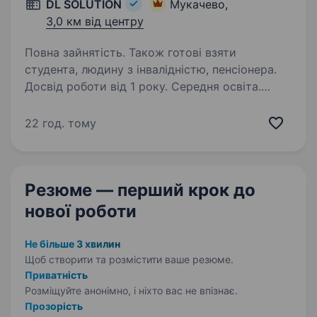
DL SOLUTION
Мукачево,
3,0 км від центру
Повна зайнятість. Також готові взяти
студента, людину з інвалідністю, пенсіонера.
Досвід роботи від 1 року. Середня освіта.
DL SOLUTION — національний FMCG-
дистриб'ютор. Надає комплексні послуги
22 год. тому
у сфері дистрибуції та логістики й забезпечує
постачання товарів у категоріях food
та nonfood. Дистрибуторський портфель
Резюме — перший крок
до
формують тютюнові вироби,…
нової роботи
Не більше 3 хвилин
Щоб створити та розмістити ваше
резюме.
Приватність
Розміщуйте анонімно, і ніхто вас не впізнає.
Прозорість