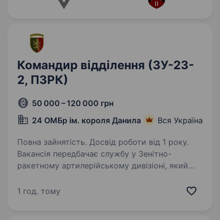
Командир відділення (ЗУ-23-
2, ПЗРК)
50 000 – 120 000 грн
24 ОМБр ім. короля Данила
Вся Україна
Повна зайнятість. Досвід роботи від 1 року.
Вакансія передбачає службу у Зенітно-
ракетному артилерійському дивізіоні, який
забезпечує протиповітряне прикриття
підрозділів сухопутних військ. Обов’язки
1 год. тому
робота зі зенітно-ракетними комплексами
та зенітними…