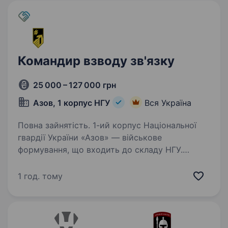
Командир взводу зв'язку
25 000 – 127 000 грн
Азов, 1 корпус НГУ
Вся Україна
Повна зайнятість. 1-ий корпус Національної
гвардії України «Азов» — військове
формування, що входить до складу НГУ.
Підрозділ збирає команду вмотивованих
фахівців, які готові бути прикладом
1 год. тому
та працювати разом на перемогу. Командир…