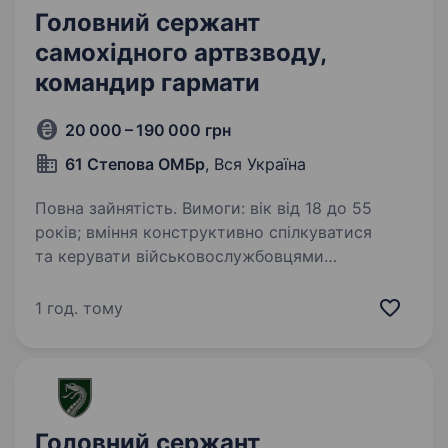
Головний сержант
самохідного артвзводу,
командир гармати
20 000 – 190 000 грн
61 Степова ОМБр
, Вся Україна
Повна зайнятість. Вимоги: вік від 18 до 55
років; вміння конструктивно спілкуватися
та керувати військовослужбовцями
підрозділу, наявність лідерських якостей;
знання тактики та стратегії ведення бойових
1 год. тому
операцій; відповідальне…
Головний сержант