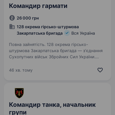
Командир гармати
26 000 грн
128 окрема гірсько-штурмова
Закарпатська бригада
Вся Україна
Повна зайнятість. 128 окрема гірсько-
штурмова Закарпатська бригада — з'єднання
Сухопутних військ Збройних Сил України.
Підрозділи бригади дислокуються
на території мальовничої Закарпатської
46 хв. тому
області. 128 окрема гірсько-штурмова
Закарпатська…
Командир танка, начальник
групи