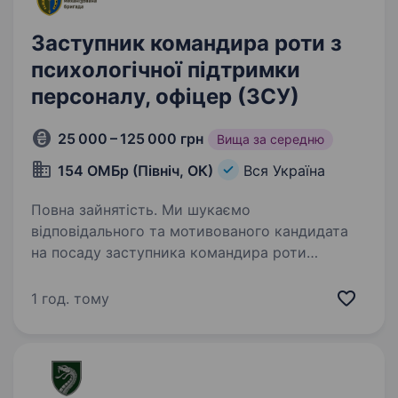
Заступник командира роти з
психологічної підтримки
персоналу, офіцер (ЗСУ)
25 000 – 125 000 грн
Вища за середню
154 ОМБр (Північ, ОК)
Вся Україна
Повна зайнятість. Ми шукаємо
відповідального та мотивованого кандидата
на посаду заступника командира роти
з психологічної підтримки персоналу в складі
154-ої окремої механізованої бригади 16-го
1 год. тому
армійського коропусу Оперативного…