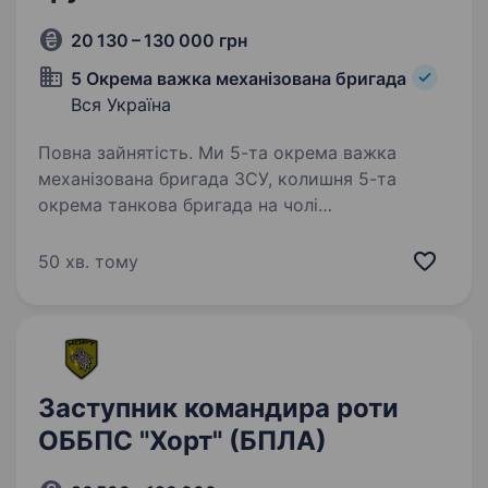
20 130 – 130 000 грн
5 Окрема важка механізована бригада
Вся Україна
Повна зайнятість. Ми 5-та окрема важка
механізована бригада ЗСУ, колишня 5-та
окрема танкова бригада на чолі
з командиром, який здобув особливе визнання
в битві за Бахмут, коли його підрозділ
50 хв. тому
утримував стратегічно важливі позиції…
Заступник командира роти
ОББПС "Хорт" (БПЛА)