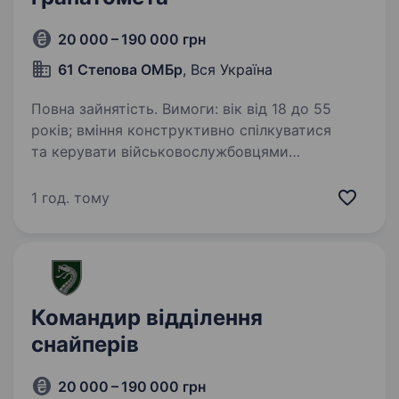
20 000 – 190 000 грн
61 Степова ОМБр
, Вся Україна
Повна зайнятість. Вимоги: вік від 18 до 55
років; вміння конструктивно спілкуватися
та керувати військовослужбовцями
підрозділу, наявність лідерських якостей;
знання тактики та стратегії ведення бойових
1 год. тому
операцій; відповідальне…
Командир відділення
снайперів
20 000 – 190 000 грн