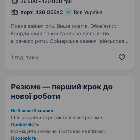
26 500 – 120 000 грн
Хорт, 420 ОББпС
Вся Україна
Повна зайнятість. Вища освіта. Обов’язки:
Координація та контроль за діяльністю
в рамках роти. Офіцерське звання (військова
кафедра) Ведення оперативного обліку
та звітності про використання безпілотних
1 год. тому
літальних апаратів. Участь у плануванні…
Резюме — перший крок
до
нової роботи
Не більше 3 хвилин
Щоб створити та розмістити ваше
резюме.
Приватність
Розміщуйте анонімно, і ніхто вас не впізнає.
Прозорість