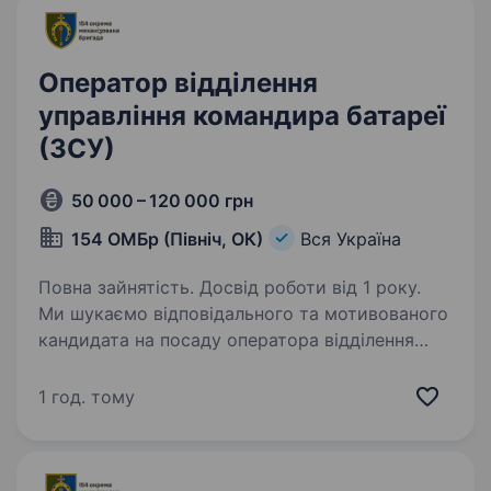
Оператор відділення
управління командира батареї
(ЗСУ)
50 000 – 120 000 грн
154 ОМБр (Північ, ОК)
Вся Україна
Повна зайнятість. Досвід роботи від 1 року.
Ми шукаємо відповідального та мотивованого
кандидата на посаду оператора відділення
управління командира батареї в складі 154-ої
окремої механізованої бригади, Оперативного
1 год. тому
командування «Південь» Збройних Сил
України…