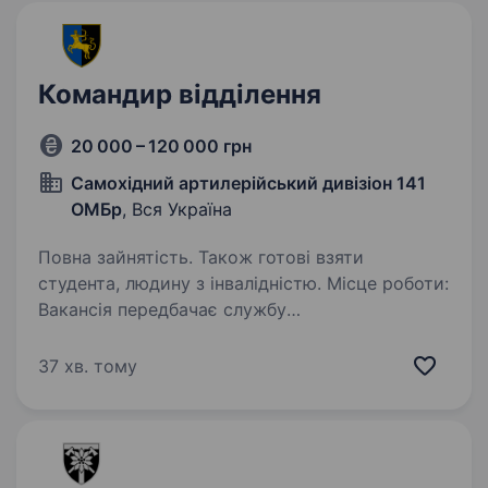
Командир відділення
20 000 – 120 000 грн
Самохідний артилерійський дивізіон 141
ОМБр
, Вся Україна
Повна зайнятість. Також готові взяти
студента, людину з інвалідністю. Місце роботи:
Вакансія передбачає службу
в артилерійському підрозділі бригади.
Шукаємо кандидатів, які мають досвід,
37 хв. тому
а також без досвіду роботи
з артилерійськими системами на посаду:
командира відділення в САМОХІДНИЙ…