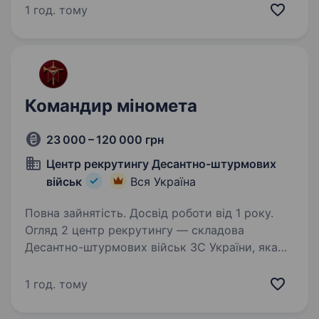
на захисті України, забезпечуючи надійний
1 год. тому
зв’язок та координацію в найвідідальніші
моменти. І ми шукаємо…
Командир міномета
23 000 – 120 000 грн
Центр рекрутингу Десантно-штурмових
військ
Вся Україна
Повна зайнятість. Досвід роботи від 1 року.
Огляд 2 центр рекрутингу — складова
Десантно-штурмових військ ЗС України, яка
допомагає цивільним особам долучитися до
підрозділів ДШВ. Наша команда складається
1 год. тому
з досвідчених менеджерів, які пройшли
службу в різних…