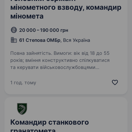
мінометного взводу, командир
міномета
20 000 – 190 000 грн
61 Степова ОМБр
, Вся Україна
Повна зайнятість. Вимоги: вік від 18 до 55
років; вміння конструктивно спілкуватися
та керувати військовослужбовцями
підрозділу, наявність лідерських якостей;
знання тактики та стратегії ведення бойових
1 год. тому
операцій; відповідальне…
Командир станкового
гранатомета