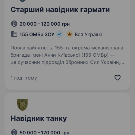
Старший навідник гармати
20 000 – 120 000 грн
155 ОМБр ЗСУ
Вся Україна
Повна зайнятість. 155-та окрема механізована
бригада імені Анни Київської (155 ОМБр) —
це сучасний підрозділ Збройних Сил України,
сформований для захисту територіальної
цілісності нашої держави. Вакансія передбачає
1 год. тому
службу у артилерійському…
Навідник танку
50 000 – 170 000 грн