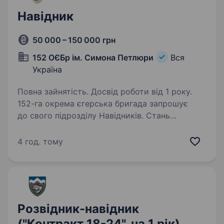
Навідник
50 000 – 150 000 грн
152 ОЄБр ім. Симона Петлюри
Вся
Україна
Повна зайнятість. Досвід роботи від 1 року.
152-га окрема єгерська бригада запрошує
до свого підрозділу Навідників. Стань
частиною команди, що забезпечує точність
та ефективність вогню на передовій.
4 год. тому
Обов’язки: Підготовка та ведення прицільного
вогню з артилерійських…
Розвідник-навідник
("Контракт 18-24", на 1 рік)