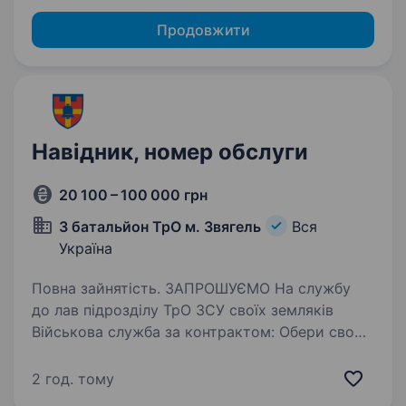
Продовжити
Навідник, номер обслуги
20 100 – 100 000 грн
3 батальйон ТрО м. Звягель
Вся
Україна
Повна зайнятість. ЗАПРОШУЄМО На службу
до лав підрозділу ТрО ЗСУ своїх земляків
Військова служба за контрактом: Обери свою
майбутню професію! Хочеш професійного
розвитку, нових викликів та можливостей?
2 год. тому
Служба по мобілізації та за контрактом —…