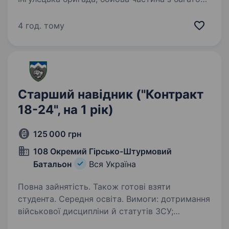
історією та великою відповідальністю
за захист нашої України. Якщо ти готовий
4 год. тому
стати частиною потужного колективу, який
стоїть на передовій…
Старший навідник ("Контракт
18-24", на 1 рік)
125 000 грн
108 Окремий Гірсько-Штурмовий
Батальон
Вся Україна
Повна зайнятість. Також готові взяти
студента. Середня освіта. Вимоги: дотримання
військової дисципліни й статутів ЗСУ;
дотримання умов контракту; вмотивованість;