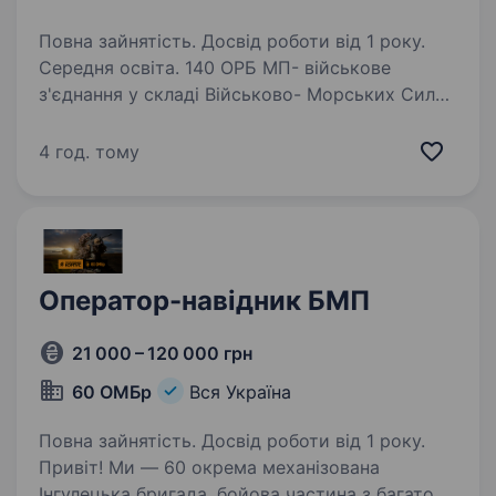
Повна зайнятість. Досвід роботи від 1 року.
Середня освіта. 140 ОРБ МП- військове
з'єднання у складі Військово- Морських Сил
Збройних Сил України. З 2021 року
до повномасштабного вторгнення виконували
4 год. тому
бойові завдання в ООС на території Донецької
та Луганської областей, де у 2022…
Оператор-навідник БМП
21 000 – 120 000 грн
60 ОМБр
Вся Україна
Повна зайнятість. Досвід роботи від 1 року.
Привіт! Ми — 60 окрема механізована
Інгулецька бригада, бойова частина з багатою