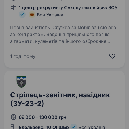
1 центр рекрутингу Сухопутних військ ЗСУ
Вся Україна
Повна зайнятість. Служба за мобілізацією або
за контрактом. Ведення прицільного вогню
з гармати, кулеметів та іншого озброєння
танка. Підготовка та приведення у бойову
готовність озброєння і прицільних приладів.
1 год. тому
Ведення спостереження…
Стрілець-зенітник, навідник
(ЗУ-23-2)
69 000 – 130 000 грн
Едельвейс, 10 ОГШБр
Вся Україна