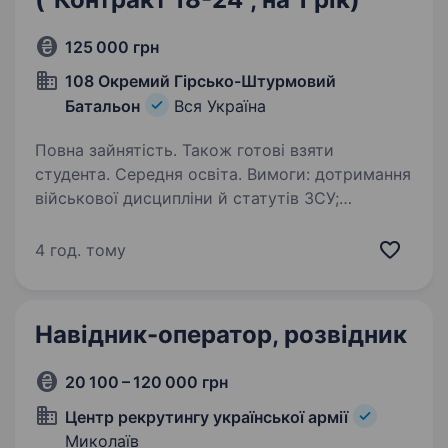
125 000 грн
108 Окремий Гірсько-Штурмовий
Батальон
Вся Україна
Повна зайнятість. Також готові взяти
студента. Середня освіта. Вимоги: дотримання
військової дисципліни й статутів ЗСУ;
дотримання умов контракту; вмотивованість;
вік 18−24 роки; бажання навчатись і
4 год. тому
розвиватись. Умови роботи: контракт на один
рік з обовʼязковою…
Навідник-оператор, розвідник
20 100 – 120 000 грн
Центр рекрутингу української армії
Миколаїв