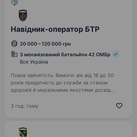
Навідник-оператор БТР
20 000 – 120 000 грн
3 механізований батальйон 42 ОМБр
Вся Україна
Повна зайнятість. Вимоги: вік від 18 до 50
років придатність до служби за станом
здоров’я й моральними якостями досвід
військової служби та наявність досвіду участі
в бойових діях буде перевагою мотивація
3 год. тому
нищити ворога…