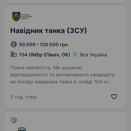
Навідник танка (ЗСУ)
50 000 – 120 000 грн
154 ОМБр (Північ, ОК)
Вся Україна
Повна зайнятість. Ми шукаємо
відповідального та мотивованого кандидата
на посаду навідника танка в складі 154-ої
окремої механізованої бригади 16-го
армійського корпусу Оперативного
2 год. тому
командування «Північ» Збройних Сил України.
Обов’язки:…