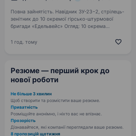
Повна зайнятість. Навідник ЗУ-23−2, стрілець-
зенітник до 10 окремої гірсько-штурмової
бригади «Едельвейс» Огляд: 10 окрема
гірсько-штурмова бригада«Едельвейс»
з початку створення у 2015 році захищає
1 год. тому
українську землю від російської…
Резюме — перший крок
до
нової роботи
Не більше 3 хвилин
Щоб створити та розмістити ваше
резюме.
Приватність
Розміщуйте анонімно, і ніхто вас не впізнає.
Прозорість
Дізнавайтеся, які компанії переглядали ваше резюме.
8 пропозицій щотижня