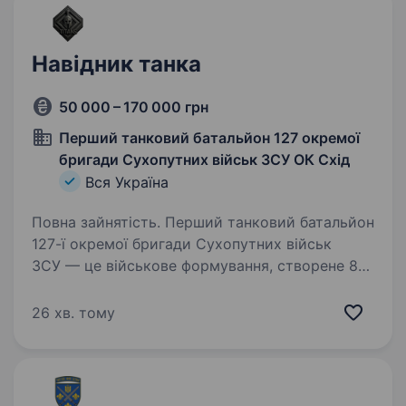
Навідник танка
50 000 – 170 000 грн
Перший танковий батальйон 127 окремої
бригади Сухопутних військ ЗСУ ОК Схід
Вся Україна
Повна зайнятість. Перший танковий батальйон
127-ї окремої бригади Сухопутних військ
ЗСУ — це військове формування, створене 8
березня 2022 року в лавах Збройних Сил
України. Його мета — захист рідного міста-
26 хв. тому
Героя Харкова та всієї…