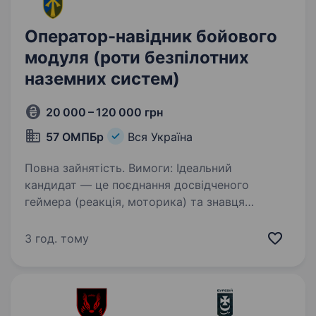
Оператор-навідник бойового
модуля (роти безпілотних
наземних систем)
20 000 – 120 000 грн
57 ОМПБр
Вся Україна
Повна зайнятість. Вимоги: Ідеальний
кандидат — це поєднання досвідченого
геймера (реакція, моторика) та знавця
стрілецької зброї. Базові: Високий рівень
володіння ПК та периферією (джойстики,
3 год. тому
геймпади, специфічний софт). Відмінний…