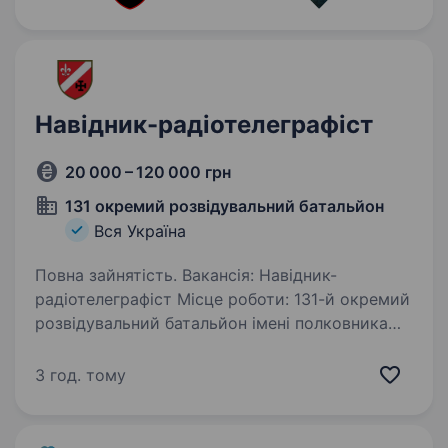
Навідник-радіотелеграфіст
20 000 – 120 000 грн
131 окремий розвідувальний батальйон
Вся Україна
Повна зайнятість. Вакансія: Навідник-
радіотелеграфіст Місце роботи: 131-й окремий
розвідувальний батальйон імені полковника
Євгена Коновальця Тип зайнятості: Віддалена
робота Вимоги: Бажання працювати у
3 год. тому
військовій розвідці Відсутність…