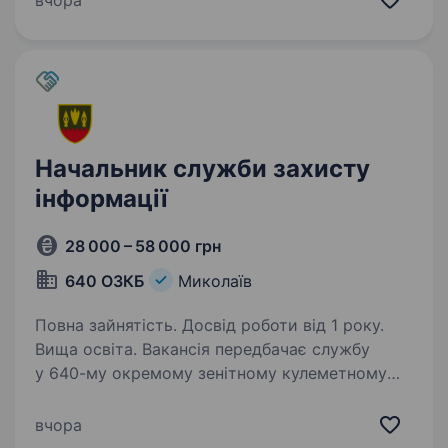
вчора
та виготовляємо продукцію, яка відзначається
надійністю та…
Начальник служби захисту
інформації
28 000 – 58 000 грн
640 ОЗКБ
Миколаїв
Повна зайнятість. Досвід роботи від 1 року.
Вища освіта. Вакансія передбачає службу
у 640-му окремому зенітному кулеметному
батальйоні Повітряного командування
«Південь» Збройних Сил України. Підрозділ
вчора
виконує завдання з оборони повітряного