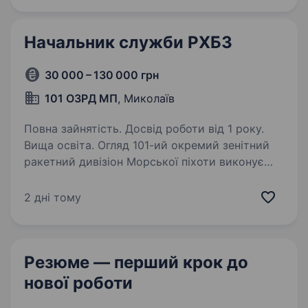
простору Одеської, Миколаївської,…
Начальник служби РХБЗ
30 000 – 130 000 грн
101 ОЗРД МП
, Миколаїв
Повна зайнятість. Досвід роботи від 1 року.
Вища освіта. Огляд 101-ий окремий зенітний
ракетний дивізіон Морської піхоти виконує
бойові завдання щодо захисту повітряних
просторів держави, від навали ворожих
2 дні тому
ударних БПЛА, запрошує у свою команду
вмотивованих кандидатів…
Резюме — перший крок
до
нової роботи