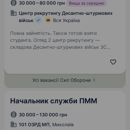
30 000 – 80 000 грн
Вища за середню
Центр рекрутингу Десантно-штурмових
військ
Вся Україна
Повна зайнятість. Також готові взяти
студента. Огляд 2 центр рекрутингу —
складова Десантно-штурмових військ ЗС
України, яка допомагає цивільним особам
долучитися до підрозділів ДШВ. Наша команда
складається з досвідчених менеджерів, які
пройшли службу в різних…
Усі вакансії Сил
Оборони
Начальник служби ПММ
30 000 – 130 000 грн
101 ОЗРД МП
, Миколаїв