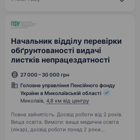
світі. ACTED надає постійну підтримку
вразливим громадам…
Начальник відділу перевірки
обґрунтованості видачі
листків непрацездатності
27 000 – 30 000 грн
Головне управління Пенсійного фонду
України в Миколаївській області
Миколаїв,
4,8 км від центру
Повна зайнятість. Досвід роботи від 2 років.
Вища освіта. Вимоги: вища медична освіта
(лікар), досвід роботи понад 2 роки
на керівних посадах або державної служби,