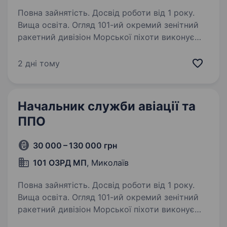
Повна зайнятість. Досвід роботи від 1 року.
Вища освіта. Огляд 101-ий окремий зенітний
ракетний дивізіон Морської піхоти виконує
бойові завдання щодо захисту повітряних
просторів держави, від навали ворожих
2 дні тому
ударних БПЛА, запрошує у свою команду
вмотивованих кандидатів…
Начальник служби авіації та
ППО
30 000 – 130 000 грн
101 ОЗРД МП
, Миколаїв
Повна зайнятість. Досвід роботи від 1 року.
Вища освіта. Огляд 101-ий окремий зенітний
ракетний дивізіон Морської піхоти виконує
бойові завдання щодо захисту повітряних