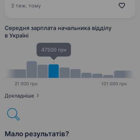
вільне володіння державною мовою Умови
3 тиж. тому
роботи: офіційне працевлаштування; робочий
день з Пн — Чт:…
Середня зарплата начальника відділу
в Україні
47500 грн
21 000 грн
101 000 грн
Докладніше
Мало результатів?