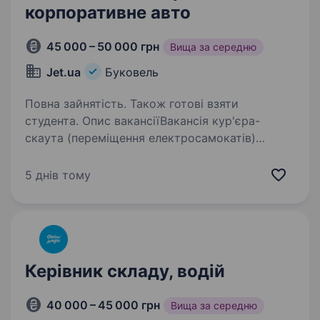
корпоративне авто
45 000 – 50 000 грн
Вища за середню
Jet.ua
Буковель
Повна зайнятість. Також готові взяти
студента. Опис вакансіїВакансія кур'єра-
скаута (переміщення електросамокатів)
Компанія «JET» є лідером на ринку сервісу
короткочасної оренди електросамокатів,
5 днів тому
у зв’язку з розширенням відкриває набір
кандидатів, на вакансію…
Керівник складу, водій
40 000 – 45 000 грн
Вища за середню