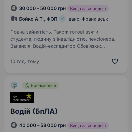
30 000 – 50 000 грн
Вища за середню
Бойко А.Т., ФОП
Івано-Франківськ
Повна зайнятість. Також готові взяти
студента, людину з інвалідністю, пенсіонера.
Вакансія: Водій-експедитор Обов’язки:
Доставка товарів по маршруту згідно
з робочим графіком Контроль за вантажем
10 год. тому
та документацією Взаємодія з клієнтами
та партнерами компанії Офіційне
працевлаштування …
Бронювання
Водій (БпЛА)
40 000 – 58 000 грн
Вища за середню