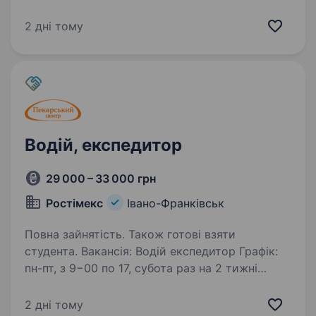
ТОВ «ОММО ГРУП"»в зв’язку із розширенням
у пошуках водія. Обов’язки: Доставка товарів
2 дні тому
на будівельні точки та поштові відділення
(не важкі) Підтримання авто в чистоті
Контроль своєчасносто…
Водій, експедитор
29 000 – 33 000 грн
Ростімекс
Івано-Франківськ
Повна зайнятість. Також готові взяти
студента. Вакансія: Водій експедитор Графік:
пн-пт, з 9−00 по 17, субота раз на 2 тижні
Машина — Renault Master Місце роботи: Івано-
Франківськ Компанія «Ростімекс» шукає
2 дні тому