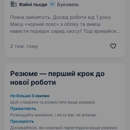
Файні льоди
Буковель
Повна зайнятість. Досвід роботи від 1 року.
Маєш «чорний пояс» з обліку та вмієш
навести порядок серед хаосу? Тоді вривайся
на склад Файних Льодів, нам бракує саме
тебе! Файні Льоди — це майстерня
2 тиж. тому
натурального, неординарного та до мурашок
смачного морозива…
Резюме — перший крок
до
нової роботи
Не більше 3 хвилин
Щоб створити та розмістити ваше
резюме.
Приватність
Розміщуйте анонімно, і ніхто вас не впізнає.
Прозорість
Дізнавайтеся, які компанії переглядали ваше резюме.