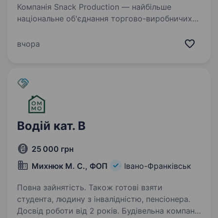
Компанія Snack Production — найбільше
національне об'єднання торгово-виробничих
підприємств (ТМ Флінт, Хуторок, Морські, Сан
Санич, Big Bob, Chipster’s, Zeffir), яке зберігає
вчора
першість у своєму сегменті й успішно…
Водій кат. В
25 000 грн
Михнюк М. С., ФОП
Івано-Франківськ
Повна зайнятість. Також готові взяти
студента, людину з інвалідністю, пенсіонера.
Досвід роботи від 2 років. Будівельна компанія