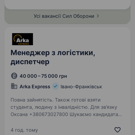
підрозділу з якісним навчанням, підготовкою,
та можливістю…
Усі вакансії Сил
Оборони
Менеджер з логістики,
диспетчер
40 000 – 75 000 грн
Arka Express
Івано-Франківськ
Повна зайнятість. Також готові взяти
студента, людину з інвалідністю. Для зв’язку
Оксана +380673027800 Шукаємо кандидата
на посаду Менеджера з логістики
в логістичній компанії «Arka Express» у місті
4 год. тому