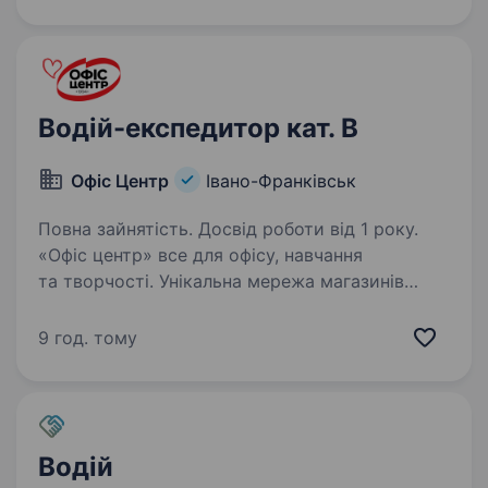
Івано-Франківськ. Ми шукаємо людину, яка
готова приєднатися до нашої команди і
зробити…
Водій-експедитор кат. В
Офіс Центр
Івано-Франківськ
Повна зайнятість. Досвід роботи від 1 року.
«Офіс центр» все для офісу, навчання
та творчості. Унікальна мережа магазинів
України у своєму сегменті. Місія нашої
компанії — Ми робимо роботу в офісі легкою
9 год. тому
та комфортною, навчання продуктивним,
а дозвілля цікавим…
Водій