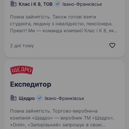
Клас і К 8, ТОВ
Івано-Франківськ
Повна зайнятість. Також готові взяти
студента, людину з інвалідністю, пенсіонера.
Привіт! Ми — команда компанії Клас і К 8, яка
займається гуртовим та роздрібним
продажем бакалійної продукції в Івано-
2 дні тому
Франківську. Запрошуємо приєднатися до нас
на посаду експедитора — важливої ланки
у забезпеченні…
Експедитор
Щедро
Івано-Франківськ
Повна зайнятість. Торгово-виробнича
компанія «Щедро» — виробник ТМ «Щедро»,
«Оллі», «Запорізький» запрошує в свою