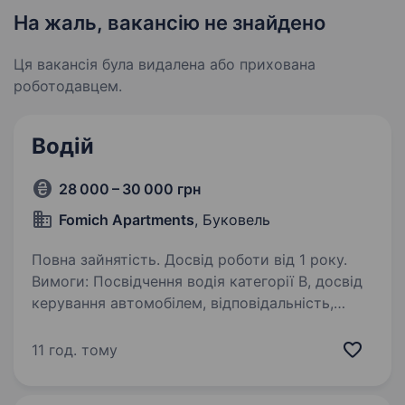
На жаль, вакансію не знайдено
Ця вакансія була видалена або прихована
роботодавцем.
Водій
28 000 – 30 000 грн
Fomich Apartments
, Буковель
Повна зайнятість. Досвід роботи від 1 року.
Вимоги: Посвідчення водія категорії В, досвід
керування автомобілем, відповідальність,
пунктуальність та охайність. Умови роботи:
Стабільна заробітна плата, погоджений графік
11 год. тому
роботи, комфортні умови, службовий
автомобіль,…