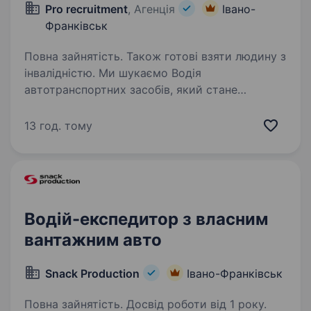
Pro recruitment
, Агенція
Івано-
Франківськ
Повна зайнятість. Також готові взяти людину з
інвалідністю. Ми шукаємо Водія
автотранспортних засобів, який стане
важливою ланкою в системі внутрішньої
логістики та забезпечення діяльності
13 год. тому
української miltech-компанії. Це роль для
професіонала, який розуміє відповідальність…
Водій-експедитор з власним
вантажним авто
Snack Production
Івано-Франківськ
Повна зайнятість. Досвід роботи від 1 року.