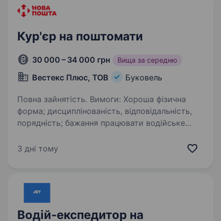
Кур'єр на поштомати
30 000 – 34 000 грн
Вища за середню
Вестекс Плюс, ТОВ
Буковель
Повна зайнятість. Вимоги: Хороша фізична
форма; дисциплінованість, відповідальність,
порядність; бажання працювати водійське
посвідчення кат.В хороше знання району.
Умови роботи: Повна зайнятість Надаємо
3 дні тому
проживання…
Водій-експедитор на