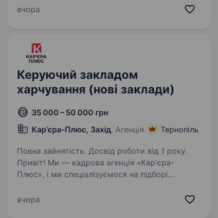
розвиток та працювати з командою, яка цінує
вчора
довіру, ініціативність і професіоналізм? Тоді…
Керуючий закладом
харчування (нові заклади)
35 000 – 50 000 грн
Кар'єра-Плюс, Захід
, Агенція
Тернопіль
Повна зайнятість. Досвід роботи від 1 року.
Привіт! Ми — кадрова агенція «Кар'єра-
Плюс», і ми спеціалізуємося на підборі
персоналу для малого бізнесу та ФОПів
у сфері харчування і виробництва. Ми добре
вчора
розуміємо, що для успішної роботи невеликих