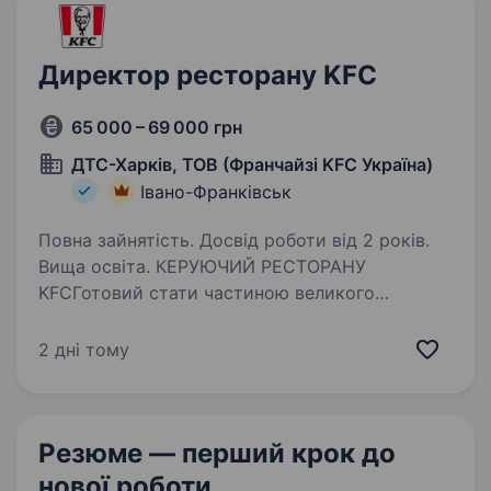
Франківська…
Директор ресторану KFC
65 000 – 69 000 грн
ДТС-Харків, ТОВ (Франчайзі KFC Україна)
Івано-Франківськ
Повна зайнятість. Досвід роботи від 2 років.
Вища освіта. КЕРУЮЧИЙ РЕСТОРАНУ
KFCГотовий стати частиною великого
міжнародного бренду? Франчайзингова
мережа KFC шукає керуючого рестораном,
2 дні тому
який не тільки очолить команду, а й стане
драйвером змін і розвитку. Що для нас
важливо:…
Резюме — перший крок
до
нової роботи