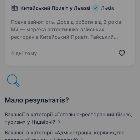
Китайський Привіт у Львові
Львів
Повна зайнятість. Досвід роботи від 2 років.
Ми — мережа автентичних азійських
ресторанів Китайський Привіт, Тайський
Привіт та Японський Привіт. Ми досліджуємо
кухні далеких країн та привозимо їх в Україну.
4 дні тому
Ми хочемо стирати кордони, робити світ
відкритішим,…
Мало результатів?
Вакансії в категорії «Готельно-ресторанний бізнес,
туризм»
у Надвірній
Вакансії в категорії «Адмiнiстрацiя, керівництво