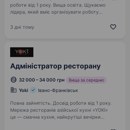
роботи від 1 року. Вища освіта. Щукаємо
лідера, який вміє організувати роботу
команди, слідкувати за сервісом,
контролювати фінанси та розвиток закладу.
3 дні тому
Що входитиме до ваших обов’язків:
Організація і контроль роботи кафе всередині
барбершопу,…
Адміністратор ресторану
32 000 – 34 000 грн
Вища за середню
Yoki
Івано-Франківськ
Повна зайнятість. Досвід роботи від 1 року.
Мережа ресторанів азійської кухні «YOKI»
це — смачна кухня, найкрутіші вечірки
та привітний персонал. Ми динамічні