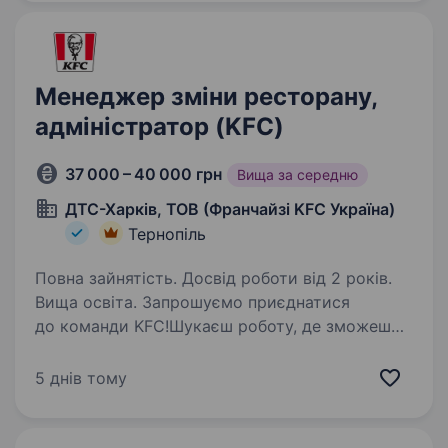
закладів…
Менеджер зміни ресторану,
адміністратор (KFC)
37 000 – 40 000 грн
Вища за середню
ДТС-Харків, ТОВ (Франчайзі KFC Україна)
Тернопіль
Повна зайнятість. Досвід роботи від 2 років.
Вища освіта. Запрошуємо приєднатися
до команди KFC!Шукаєш роботу, де зможеш
проявити себе, розвиватися та будувати
кар'єру? Запрошуємо тебе приєднатися
5 днів тому
до нашої дружної команди міжнародної
компанії! Вимоги: Організаторські…