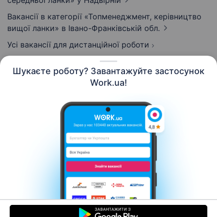
середньої ланки»
у Надвірній
Вакансії в категорії «Топменеджмент, керівництво
вищої ланки»
в Івано-Франківській обл.
Усі вакансії для дистанційної роботи
Шукаєте роботу? Завантажуйте застосунок
Work.ua!
Українська
Ресурси
Контакти
Про нас
Кар’єра
Новини Work.ua
Допомога
Умови використання
Роботодавцю