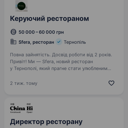
Керуючий рестораном
50 000 – 60 000 грн
Sfera, ресторан
Тернопіль
Повна зайнятість. Досвід роботи від 2 років.
Привіт! Ми — Sfera, новий ресторан
у Тернополі, який прагне стати улюбленим
місцем для гостей, де кожна страва і кожен
сервіс створені з душею. Якщо ти хочеш
2 тиж. тому
очолити команду професіоналів, відповідати
за якість…
Директор ресторану