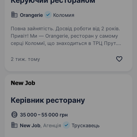
Керуючий рестораном
Orangerie
Коломия
Повна зайнятість. Досвід роботи від 2 років.
Привіт! Ми — Orangerie, ресторан у самому
серці Коломиї, що знаходиться в ТРЦ Прут.
Наш заклад — це місце, де гості відчувають
затишок, насолоджуються смачною кухнею
2 тиж. тому
та теплим сервісом. Якщо ти мрієш про
роботу…
Керівник ресторану
35 000 – 55 000 грн
New Job
, Агенція
Трускавець