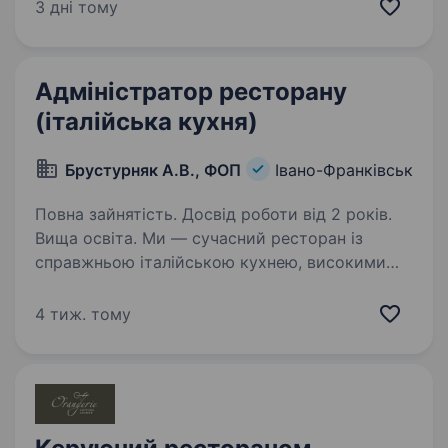
та швидкі, підтвердженням цього є те, що ми
3 дні тому
є двічі фіналістами національної ресторанної
премії…
Адміністратор ресторану
(італійська кухня)
Брустурняк А.В., ФОП
Івано-Франківськ
Повна зайнятість. Досвід роботи від 2 років.
Вища освіта. Ми — сучасний ресторан із
справжньою італійською кухнею, високими
стандартами сервісу та затишною
атмосферою. У зв’язку з розвитком
4 тиж. тому
запрошуємо до команди
Адміністраторресторану. Розглядаємо
кандидатів з усієї України…