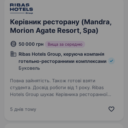
Керівник ресторану (Mandra,
Morion Agate Resort, Spa)
50 000 грн
Вища за середню
Ribas Hotels Group, керуюча компанія
готельно-ресторанними комплексами
Буковель
Повна зайнятість. Також готові взяти
студента. Досвід роботи від 1 року. Ribas
Hotels Group шукає Керівника ресторанної
служби, який відповідатиме за організацію
та контроль роботи у двох заміських
5 днів тому
комплексах — Agate Resort & SPA та Mandra
Morion. Локація: с. Микуличин, Івано-