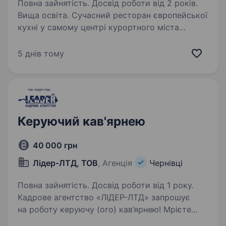
Повна зайнятість. Досвід роботи від 2 років.
Вища освіта. Сучасний ресторан європейської
кухні у самому центрі курортного міста
Трускавець в пошуку керівника закладу. Зона
відповідальності: Повне операційне управління
5 днів тому
закладом. Формування команди: підбір,
адаптація,…
Керуючий кав'ярнею
40 000 грн
Лідер-ЛТД, ТОВ
, Агенція
Чернівці
Повна зайнятість. Досвід роботи від 1 року.
Кадрове агентство «ЛІДЕР-ЛТД» запрошує
на роботу керуючу (ого) кав’ярнею! Мрієте
керувати сучасною кав’ярнею, впливати на її