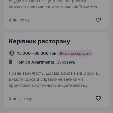
студента. ОККО — це місце, де робота
кожного важлива та має значення.Тому без
тебе ніяк! Долучайся до команди ОККО,
формуймо надійний тил нашої країни разом!
4 дні тому
Шукаємо ОПЕРАТОРА ХОТ КАФЕ (кухаря)!
Приєднуйся, бо ми: офіційно…
Керівник ресторану
45 000 – 80 000 грн
Вища за середню
Fomich Apartments
, Буковель
Повна зайнятість. Досвід роботи від 2 років.
Вимоги: досвід управління великими
проектами системність ініціативність
відповідальність орієнтація на результат і
розвиток Умови роботи: зарплата + відсоток
5 днів тому
проживання і харчування надається …