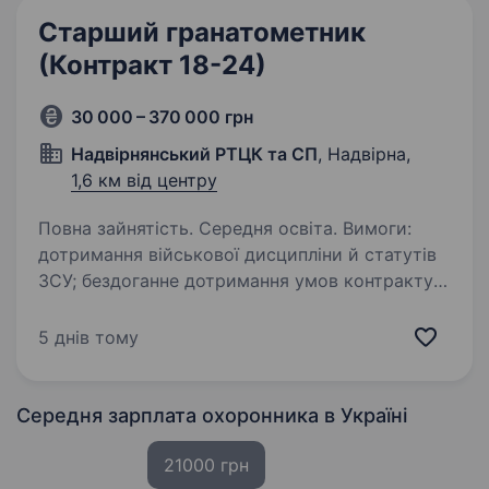
Старший гранатометник
(Контракт 18-24)
30 000 – 370 000 грн
Надвірнянський РТЦК та СП
, Надвірна,
1,6 км від центру
Повна зайнятість. Середня освіта. Вимоги:
дотримання військової дисципліни й статутів
ЗСУ; бездоганне дотримання умов контракту;
вмотивованість; вік 18−24 роки; бажання
навчатись і розвиватись у своїй спеціальності;
5 днів тому
безпосередня участь…
Середня зарплата охоронника
в Україні
21000 грн