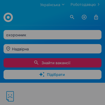
Роботодавцю
Українська
охоронник
Надвірна
Знайти вакансії
Підібрати