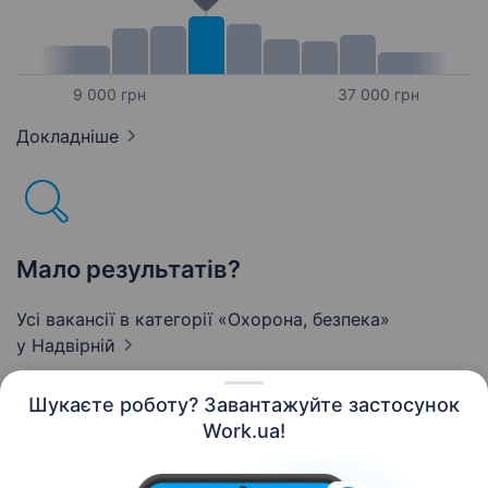
9 000 грн
37 000 грн
Докладніше
Мало результатів?
Усі вакансії в категорії «Охорона, безпека»
у Надвірній
Шукаєте роботу? Завантажуйте застосунок
Work.ua!
Українська