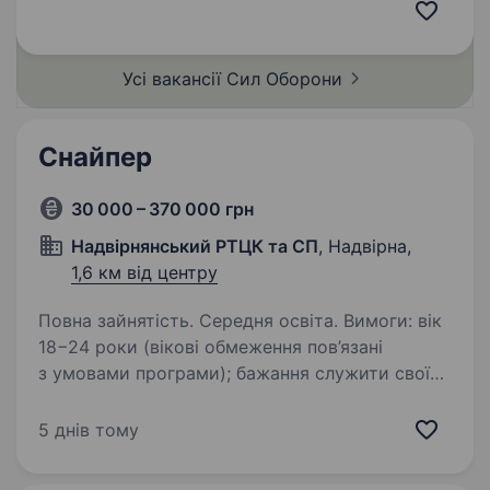
України. З початком російсько-української
війни військовослужбовці…
Усі вакансії Сил
Оборони
Снайпер
30 000 – 370 000 грн
Надвірнянський РТЦК та СП
, Надвірна,
1,6 км від центру
Повна зайнятість. Середня освіта. Вимоги: вік
18−24 роки (вікові обмеження пов’язані
з умовами програми); бажання служити своїй
країні та бути частиною злагодженої команди;
готовність виконувати завдання в зоні
5 днів тому
активних бойових дій; придатність…