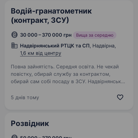
Водій-гранатометник
(контракт, ЗСУ)
30 000 – 370 000 грн
Вища за середню
Надвірнянський РТЦК та СП
, Надвірна,
1,6 км від центру
Повна зайнятість. Середня освіта. Не чекай
повістку, обирай службу за контрактом,
обирай сам собі посаду в ЗСУ. Надвірнянський
РТЦК та СП проводить набір громадян на
військову службу за контрактом віком від 18
5 днів тому
до 45 років. Критерії на військову…
Розвідник