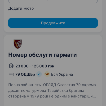
Додати місто
Продовжити
Номер обслуги гармати
23 000 – 123 000 грн
79 ОДШБр
Вся Україна
Повна зайнятість. ОГЛЯД Славетна 79 окрема
десантно-штурмова Таврійська бригада
створена у 1979 році і є одним з найстаріших
з'єднань Десантно-штурмових військ ЗС