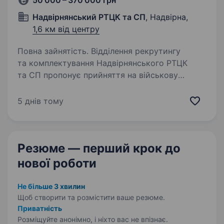
50 000 – 370 000 грн
Надвірнянський РТЦК та СП
, Надвірна,
1,6 км від центру
Повна зайнятість. Відділення рекрутингу
та комплектування Надвірнянського РТЦК
та СП пропонує прийняття на військову
службу за контрактом, у будь-які військові
частини ЗСУ, на посади розвідників.
5 днів тому
Резюме — перший крок
до
нової роботи
Не більше 3 хвилин
Щоб створити та розмістити ваше
резюме.
Приватність
Розміщуйте анонімно, і ніхто вас не впізнає.