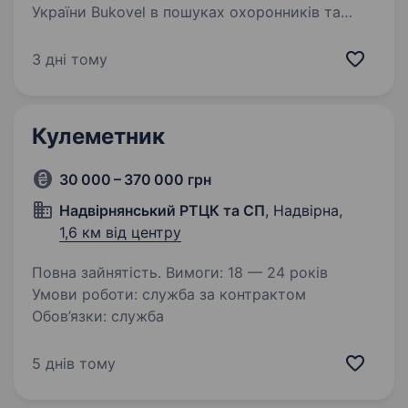
України Bukovel в пошуках охоронників та
різноробочих Наші очікування до кандидатів:
Любов до чистоти та вміння чітко виконувати
3 дні тому
поставлені доручення; Стабільність…
Кулеметник
30 000 – 370 000 грн
Надвірнянський РТЦК та СП
, Надвірна,
1,6 км від центру
Повна зайнятість. Вимоги: 18 — 24 років
Умови роботи: служба за контрактом
Обов’язки: служба
5 днів тому