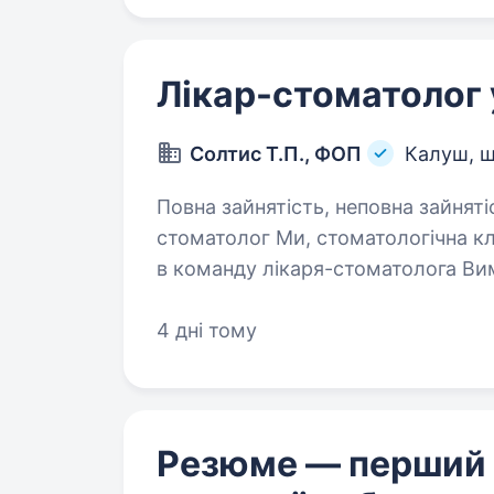
Лікар-стоматолог
Солтис Т.П., ФОП
Калуш, ш
Повна зайнятість, неповна зайнятість. Вища о
стоматолог Ми, стоматологічна клі
в команду лікаря-стоматолога Вимоги: Вища освіта зі спец
«Стоматологія»; Вмінн
4 дні тому
Резюме — перший