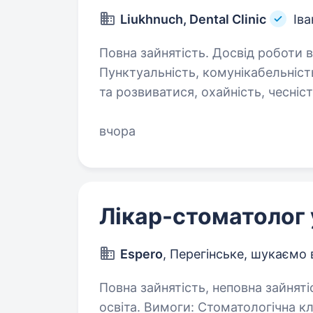
Liukhnuch, Dental Clinic
Ів
Повна зайнятість. Досвід роботи від 5 
Пунктуальність, комунікабельніст
та розвиватися, охайність, чесніс
працювати на найсучаснішому обл
вчора
Лікар-стоматолог 
Espero
, Перегінське, шукаємо 
Повна зайнятість, неповна зайняті
освіта. Вимоги: Стоматологічна клініка шукає в команду лікаря терапевта