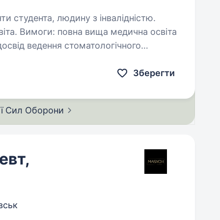
яти студента, людину з інвалідністю.
на освіта
равматичне…
Зберегти
ії Сил
Оборони
евт,
вськ