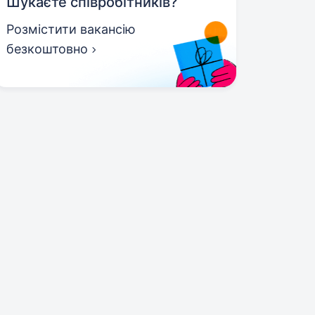
Шукаєте співробітників?
Розмістити вакансію
безкоштовно