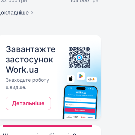
32 000 грн
104 000 грн
окладніше
Завантажте
застосунок
Work.ua
Знаходьте роботу
швидше.
Детальніше