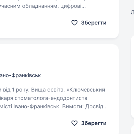
Д
технології, конкурентна заробітна плата, стабільний потік пацієнтів
Зберегти
вано-Франківськ
оку. Вища освіта. «Ключевський
лікаря стоматолога-ендодонтиста
сті Івано-Франківськ. Вимоги: Досвід
роботи на посаді стоматолога-ендодонтиста від 1 року. Вища…
Зберегти