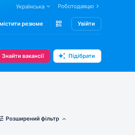
Роботодавцю
Українська
містити
резюме
Увійти
Знайти вакансії
Підібрати
Розширений фільтр