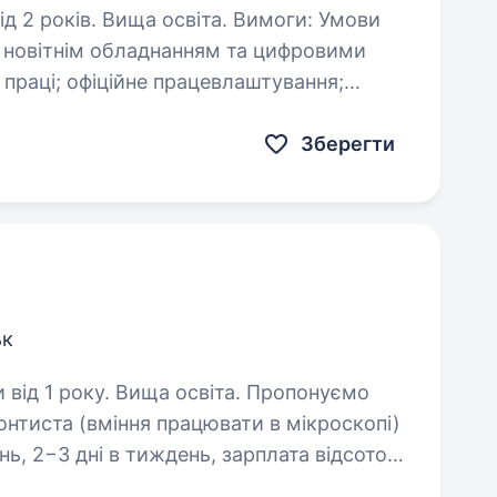
в. Вища освіта. Вимоги: Умови
 з новітнім обладнанням та цифровими
 праці; офіційне працевлаштування;
комфортна взаємодія з персоналом. Обов’язки: лікування…
Зберегти
ьк
 року. Вища освіта. Пропонуємо
нтиста (вміння працювати в мікроскопі)
ь, 2−3 дні в тиждень, зарплата відсоток.
80373488 0950722001