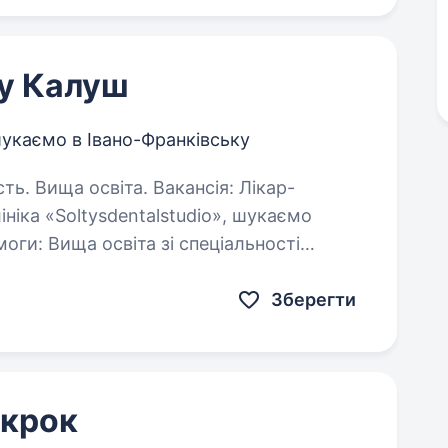
 у Калуш
укаємо в Івано-Франківську
світа. Вакансія: Лікар-
ніка «Soltysdentalstudio», шукаємо
іальності
я працювати з операційним мікроскопом;…
Зберегти
 крок