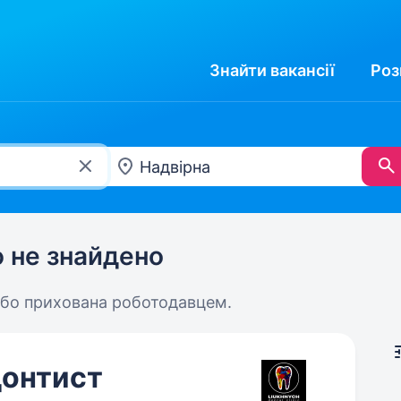
Знайти
вакансії
Роз
ю не знайдено
або прихована роботодавцем.
донтист