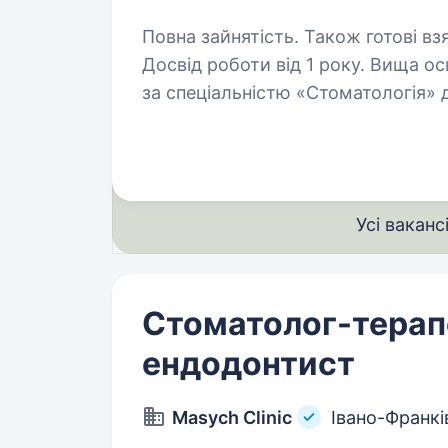
Повна зайнятість. Також готові вз
Досвід роботи від 1 року. Вища освіта. Вимоги: повна вища медич
за спеціальністю «Стоматологія» досвід ведення стоматологічного
прийому впевнені практичні навички терапевтичної стоматології базові
хірургічні навички (просте та ат
Усі ваканс
Стоматолог-терап
ендодонтист
Masych Clinic
Івано-Франкі