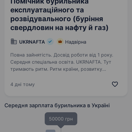
Помічник бурильника
експлуатаційного та
розвідувального (буріння
свердловин на нафту й газ)
UKRNAFTA
Надвірна
Повна зайнятість. Досвід роботи від 1 року.
Середня спеціальна освіта. UKRNAFTA. Тут
тримають ритм. Ритм країни, розвитку
та твоєї кар'єри. Ми — найбільша
нафтовидобувна компанія України. Сьогодні
4 дні тому
це 2000+ свердловин, майже 700 сучасних
автозаправних комплексів та команда з 20
000+…
Середня зарплата бурильника
в Україні
50000 грн