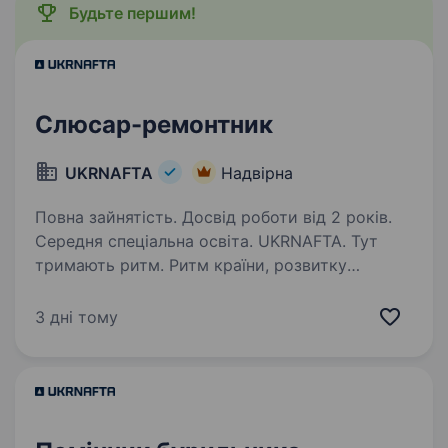
Будьте першим!
Слюсар-ремонтник
UKRNAFTA
Надвірна
Повна зайнятість. Досвід роботи від 2 років.
Середня спеціальна освіта. UKRNAFTA. Тут
тримають ритм. Ритм країни, розвитку
та твоєї кар'єри. Ми — найбільша
нафтовидобувна компанія України. Сьогодні
3 дні тому
це 2 000+ свердловин, майже 700 сучасних
автозаправних комплексів та команда з 20
000+…