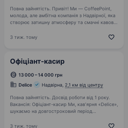
Повна зайнятість. Привіт! Ми — CoffeePoint,
молода, але амбітна компанія з Надвірної, яка
створює затишну атмосферу та смачні кавові
напої для наших гостей. Якщо ти хочеш
навчитися мистецтву приготування кави,
3 тиж. тому
працювати у дружньому…
Офіціант-касир
13 000 – 14 000 грн
Delice
Надвірна,
2,1 км від центру
Повна зайнятість. Досвід роботи від 1 року.
Вакансія: Офіціант-касир Ми, кавʼярня «Delice»,
шукаємо на довгостроковий період
енергійного, уважного, ввічливого та
відповідального співробітника на посаду
3 тиж. тому