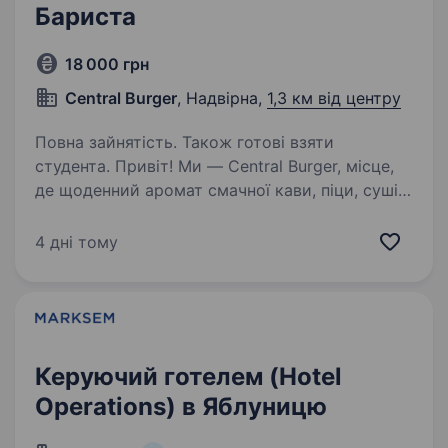
Бариста
18 000 грн
Central Burger
, Надвірна,
1,3 км від центру
Повна зайнятість. Також готові взяти
студента. Привіт! Ми — Central Burger, місце,
де щоденний аромат смачної кави, піци, суші
та бургерів створює особливу атмосферу
затишку і драйву. Якщо ти любиш
4 дні тому
спілкуватися з людьми, цінуєш комфортну
робочу атмосферу і хочеш…
Керуючий готелем (Hotel
Operations) в Яблуницю