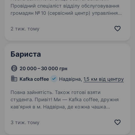
Провідний спеціаліст відділу обслуговування
громадян № 10 (сервісний центр) управління
обслуговування громадян. Місце роботи:
Головне управління Пенсійного фонду України
2 тиж. тому
в Івано-Франківській області, місто…
Бариста
20 000 – 30 000 грн
Kafka coffee
Надвірна,
1,5 км від центру
Повна зайнятість. Також готові взяти
студента. Привіт! Ми — Kafka coffee, дружня
кавʼярня в м. Надвірна, де кожна чашка
кави — це маленьке свято смаку і тепла. Якщо
ти любиш спілкуватися з людьми, хочеш
3 тиж. тому
працювати у затишній атмосфері та навчитися