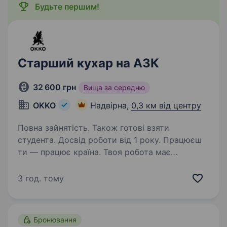
Будьте першим!
Старший кухар на АЗК
32 600 грн
Вища за середню
OKKO
Надвірна,
0,3 км від центру
Повна зайнятість. Також готові взяти
студента. Досвід роботи від 1 року. Працюєш
ти — працює країна. Твоя робота має
значення! Долучайся до команди ОККО,
формуймо надійний тил нашої країни разом!
3 год. тому
ШукаємоСТАРШОГО КУХАРЯ НА АЗК!
Приєднуйся, бо ми: офіційно і швидко
приймаємо на роботу…
Бронювання