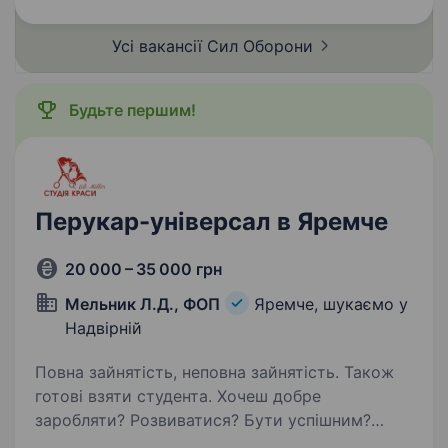
Підрозділи 117-тої обр ТрО з першого дня
повномасштабного…
Усі вакансії Сил
Оборони
Будьте першим!
Перукар-універсал в Яремче
20 000 – 35 000 грн
Мельник Л.Д., ФОП
Яремче, шукаємо у
Надвірній
Повна зайнятість, неповна зайнятість. Також
готові взяти студента. Хочеш добре
заробляти? Розвиватися? Бути успішним?
Хочеш навчитися робити круті фарбування?