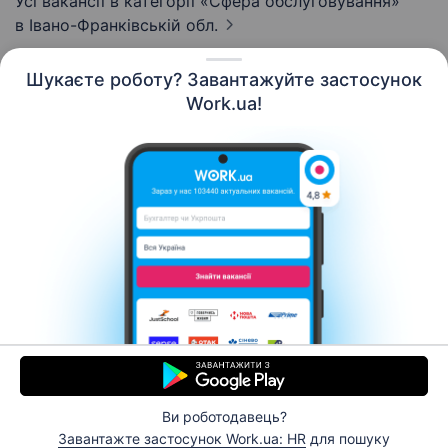
Усі вакансії в категорії «Сфера обслуговування»
в Івано-Франківській обл.
Шукаєте роботу? Завантажуйте застосунок
Work.ua!
Українська
Ресурси
Контакти
Про нас
Кар’єра
Новини Work.ua
Допомога
Умови використання
Роботодавцю
Ви роботодавець?
© 2006–2026 Work.ua. Сервіс пошуку роботи №1 в
Завантажте застосунок Work.ua: HR
для пошуку