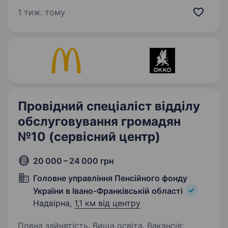
МИ ЗНАЄМО ЯК ЦЕ ЗРОБИТИ! Ми шукаємо
1 тиж. тому
в свою команду стилістів-професіоналів,
можливо саме тебе. Ми пропонуємо: гнучкий…
Провідний спеціаліст відділу
обслуговування громадян
№10 (сервісний центр)
20 000 – 24 000 грн
Головне управління Пенсійного фонду
України в Івано-Франківській області
Надвірна,
1,1 км від центру
Повна зайнятість. Вища освіта. Вакансія: