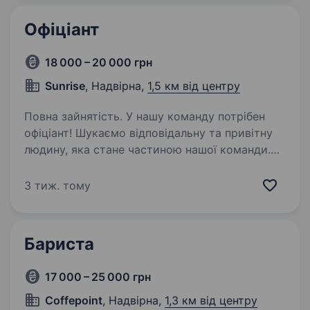
мистецтву приготування…
Офіціант
18 000 – 20 000 грн
Sunrise
, Надвірна,
1,5 км від центру
Повна зайнятість. У нашу команду потрібен
офіціант! Шукаємо відповідальну та привітну
людину, яка стане частиною нашої команди.
Обов’язки: обслуговування гостей; прийом і
видача замовлень; підтримання чистоти
3 тиж. тому
та порядку в залі;…
Бариста
17 000 – 25 000 грн
Соffepoint
, Надвірна,
1,3 км від центру