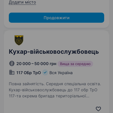
Додати місто
Продовжити
Кухар-військовослужбовець
20 000 – 50 000 грн
Вища за середню
117 ОБр ТрО
Вся Україна
Повна зайнятість. Середня спеціальна освіта.
Кухар-військовослужбовець до 117 обр ТрО
117-та окрема бригада територіальної
оборони — формування Сил територіальної
оборони Збройних сил України у місті Суми.