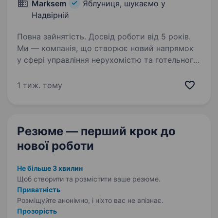
Marksem
Яблуниця, шукаємо у
Надвірній
Повна зайнятість. Досвід роботи від 5 років.
Ми — компанія, що створює новий напрямок
у сфері управління нерухомістю та готельного
бізнесу. Наша ціль — побудувати сильний
операційний продукт, який можна
1 тиж. тому
масштабувати по всій Україні. Саме тому
ми шукаємо керівника,…
Резюме — перший крок
до
нової роботи
Не більше 3 хвилин
Щоб створити та розмістити ваше
резюме.
Приватність
Розміщуйте анонімно, і ніхто вас не впізнає.
Прозорість