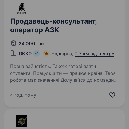
Продавець-консультант,
оператор АЗК
24 000 грн
OKKO
Надвірна,
0,3 км від центру
Повна зайнятість. Також готові взяти
студента. Працюєш ти — працює країна. Твоя
робота має значення! Долучайся до команди
ОККО, формуймо надійний тил нашої країни
разом! Шукаємо ПРОДАВЦЯ-КАСИРА
4 год. тому
(оператора АЗК)! Приєднуйся, бо ми: офіційно
і швидко приймаємо…