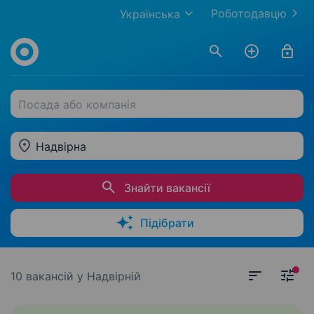
Роботодавцю
Українська
Посада або компанія
Надвірна
Знайти вакансії
Підібрати
10 вакансій
у Надвірній