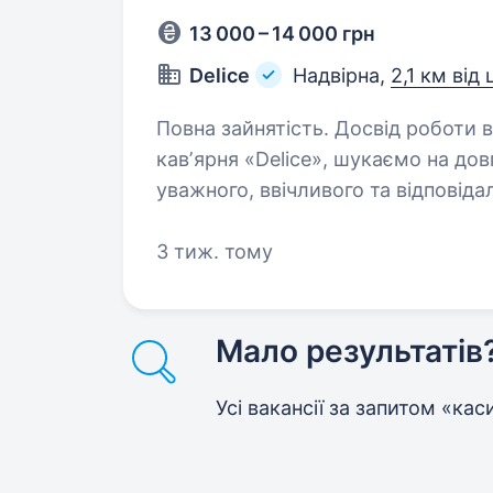
13 000 – 14 000 грн
Delice
Надвірна,
2,1 км від
Повна зайнятість. Досвід роботи від 1 року. Вакансія: Оф
кавʼярня «Delice», шукаємо на дов
уважного, ввічливого та відповіда
касира у нашому закладі у місті Н
3 тиж. тому
Мало результатів
Усі вакансії за запитом «ка