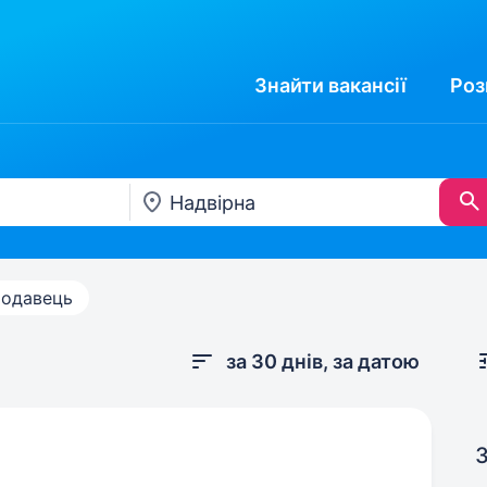
Знайти
вакансії
Роз
одавець
за 30 днів, за датою
З