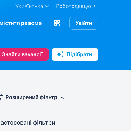
Роботодавцю
Українська
містити
резюме
Увійти
Знайти вакансії
Підібрати
Розширений фільтр
астосовані фільтри