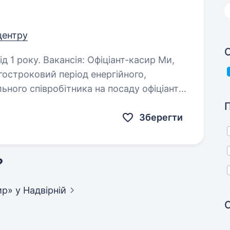
 центру
С
іціант-касир Ми,
гостроковий період енергійного,
льного співробітника на посаду офіціанта-
адвірна. …
Зберегти
?
сир»
у Надвірній