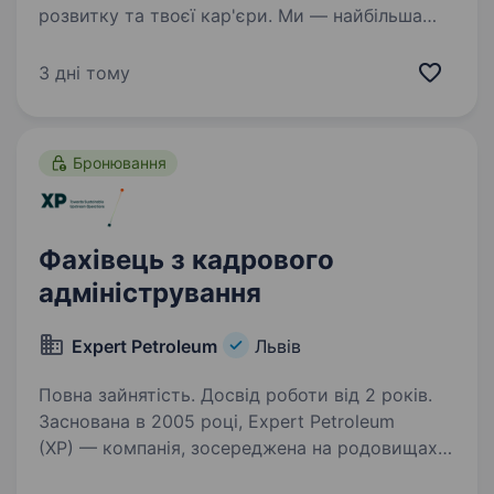
розвитку та твоєї кар'єри. Ми — найбільша
нафтовидобувна компанія України. Сьогодні
це 2 000+ свердловин, майже 700 сучасних
3 дні тому
автозаправних комплексів та команда з 20
000+…
Бронювання
Фахівець з кадрового
адміністрування
Expert Petroleum
Львів
Повна зайнятість. Досвід роботи від 2 років.
Заснована в 2005 році, Expert Petroleum
(XP) — компанія, зосереджена на родовищах
нафти та газу, які знаходяться на пізній стадії