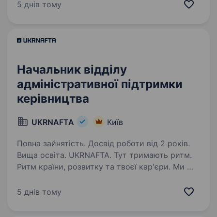
Сьогодні це 2 000+ свердловин, майже 700
5 днів тому
сучасних автозаправних комплексів
та команда з 20 000+…
Начальник відділу
адміністративної підтримки
керівництва
UKRNAFTA
Київ
Повна зайнятість. Досвід роботи від 2 років.
Вища освіта. UKRNAFTA. Тут тримають ритм.
Ритм країни, розвитку та твоєї кар'єри. Ми —
найбільша нафтовидобувна компанія України.
Сьогодні це 2 000+ свердловин, майже 700
5 днів тому
сучасних автозаправних комплексів
та команда з 20 000+…