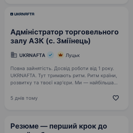
000+…
Адміністратор торговельного
залу АЗК (с. Зміїнець)
UKRNAFTA
Луцьк
Повна зайнятість. Досвід роботи від 1 року.
UKRNAFTA. Тут тримають ритм. Ритм країни,
розвитку та твоєї кар'єри. Ми — найбільша
нафтовидобувна компанія України. Сьогодні
це 2 000+ свердловин, майже 700 сучасних
5 днів тому
автозаправних комплексів та команда з 20
000+…
Резюме — перший крок
до