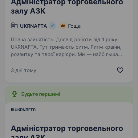
Адміністратор торговельного
залу АЗК
UKRNAFTA
Гоща
Повна зайнятість. Досвід роботи від 1 року.
UKRNAFTA. Тут тримають ритм. Ритм країни,
розвитку та твоєї кар'єри. Ми — найбільша
нафтовидобувна компанія України. Сьогодні
це 2 000+ свердловин, майже 700 сучасних
3 дні тому
автозаправних комплексів та команда з 20
000+…
Будьте першим!
Адміністратор торговельного
залу АЗК