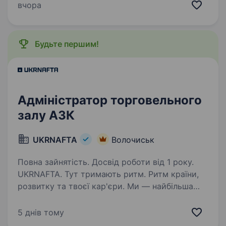
розробки, щоб зробити їх безпечнішими,
вчора
екологічнішими, продуктивнішими та більш
прибутковими…
Будьте першим!
Адміністратор торговельного
залу АЗК
UKRNAFTA
Волочиськ
Повна зайнятість. Досвід роботи від 1 року.
UKRNAFTA. Тут тримають ритм. Ритм країни,
розвитку та твоєї кар'єри. Ми — найбільша
нафтовидобувна компанія України. Сьогодні
це 2 000+ свердловин, майже 700 сучасних
5 днів тому
автозаправних комплексів та команда з 20