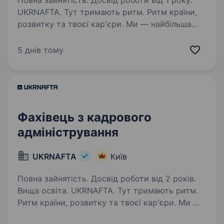
Повна зайнятість. Досвід роботи від 1 року.
UKRNAFTA. Тут тримають ритм. Ритм країни,
розвитку та твоєї кар'єри. Ми — найбільша
нафтовидобувна компанія України. Сьогодні
це 2 000+ свердловин, майже 700 сучасних
5 днів тому
автозаправних комплексів та команда з 20
000+…
Фахівець з кадрового
адміністрування
UKRNAFTA
Київ
Повна зайнятість. Досвід роботи від 2 років.
Вища освіта. UKRNAFTA. Тут тримають ритм.
Ритм країни, розвитку та твоєї кар'єри. Ми —
найбільша нафтовидобувна компанія України.