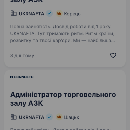
UKRNAFTA
Корець
Повна зайнятість. Досвід роботи від 1 року.
UKRNAFTA. Тут тримають ритм. Ритм країни,
розвитку та твоєї кар'єри. Ми — найбільша
нафтовидобувна компанія України. Сьогодні
це 2 000+ свердловин, майже 700 сучасних
3 дні тому
автозаправних комплексів та команда з 20
000+…
Адміністратор торговельного
залу АЗК
UKRNAFTA
Шацьк