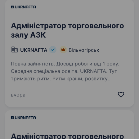
Адміністратор торговельного
залу АЗК
UKRNAFTA
Вільногірськ
Повна зайнятість. Досвід роботи від 1 року.
Середня спеціальна освіта. UKRNAFTA. Тут
тримають ритм. Ритм країни, розвитку
та твоєї кар'єри. Ми — найбільша
нафтовидобувна компанія України. Сьогодні
вчора
це 2 000+ свердловин, майже 700 сучасних
автозаправних комплексів та команда з 20
000+…
Адміністратор торговельного