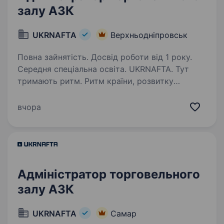
залу АЗК
UKRNAFTA
Верхньодніпровськ
Повна зайнятість. Досвід роботи від 1 року.
Середня спеціальна освіта. UKRNAFTA. Тут
тримають ритм. Ритм країни, розвитку
та твоєї кар'єри. Ми — найбільша
нафтовидобувна компанія України. Сьогодні
вчора
це 2 000+ свердловин, майже 700 сучасних
автозаправних комплексів та команда з 20
000+…
Адміністратор торговельного
залу АЗК
UKRNAFTA
Самар