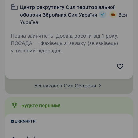
Центр рекрутингу Сил територіальної
оборони Збройних Сил України
Вся
Україна
Повна зайнятість. Досвід роботи від 1 року.
ПОСАДА — Фахівець зі зв’язку (зв'язківець)
у тиловий підрозділ
https://forms.gle/u1LAzM5rvDC1uRhN9 ОГЛЯД
211 інформаційно-комунікаційний вузол —
військова частина, що забезпечує зв’язком
Сили територіальної оборони…
Усі вакансії Сил
Оборони
Будьте першим!